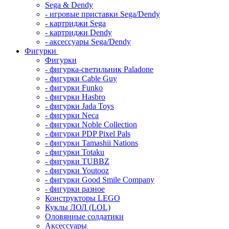
Sega & Dendy
- игровые приставки Sega/Dendy
- картриджи Sega
- картриджи Dendy
- аксессуары Sega/Dendy
Фигурки
Фигурки
- фигурка-светильник Paladone
- фигурки Cable Guy
- фигурки Funko
- фигурки Hasbro
- фигурки Jada Toys
- фигурки Neca
- фигурки Noble Collection
- фигурки PDP Pixel Pals
- фигурки Tamashii Nations
- фигурки Totaku
- фигурки TUBBZ
- фигурки Youtooz
- фигурки Good Smile Company
- фигурки разное
Конструкторы LEGO
Куклы ЛОЛ (LOL)
Оловянные солдатики
Аксессуары