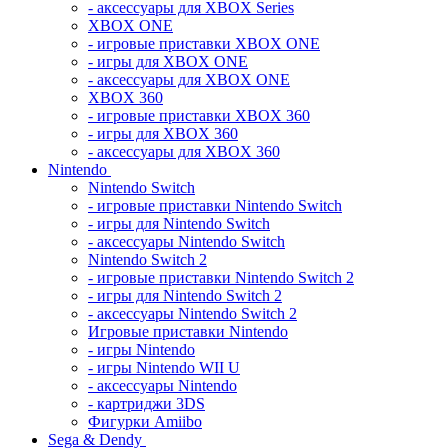
- аксессуары для XBOX Series
XBOX ONE
- игровые приставки XBOX ONE
- игры для XBOX ONE
- аксессуары для XBOX ONE
XBOX 360
- игровые приставки XBOX 360
- игры для XBOX 360
- аксессуары для XBOX 360
Nintendo
Nintendo Switch
- игровые приставки Nintendo Switch
- игры для Nintendo Switch
- аксессуары Nintendo Switch
Nintendo Switch 2
- игровые приставки Nintendo Switch 2
- игры для Nintendo Switch 2
- аксессуары Nintendo Switch 2
Игровые приставки Nintendo
- игры Nintendo
- игры Nintendo WII U
- аксессуары Nintendo
- картриджи 3DS
Фигурки Amiibo
Sega & Dendy