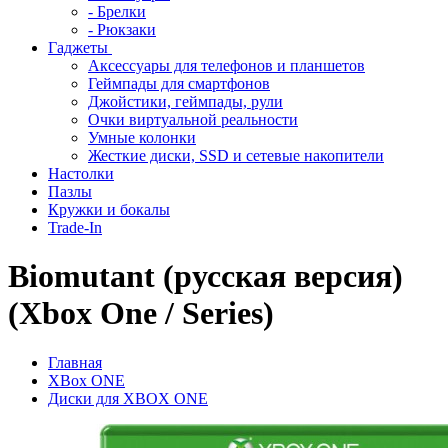
- Брелки
- Рюкзаки
Гаджеты
Аксессуары для телефонов и планшетов
Геймпады для смартфонов
Джойстики, геймпады, рули
Очки виртуальной реальности
Умные колонки
Жесткие диски, SSD и сетевые накопители
Настолки
Пазлы
Кружки и бокалы
Trade-In
Biomutant (русская версия)
(Xbox One / Series)
Главная
XBox ONE
Диски для XBOX ONE