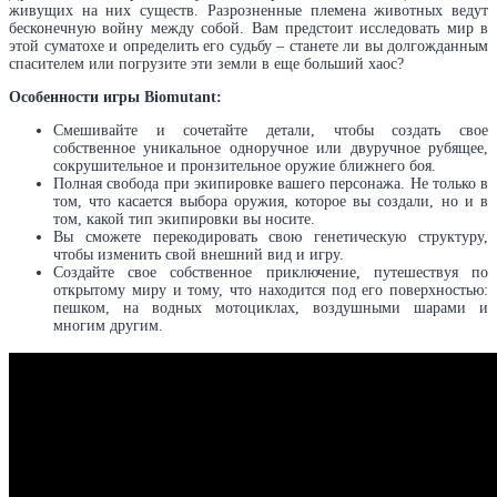
живущих на них существ. Разрозненные племена животных ведут
бесконечную войну между собой. Вам предстоит исследовать мир в
этой суматохе и определить его судьбу – станете ли вы долгожданным
спасителем или погрузите эти земли в еще больший хаос?
Особенности игры Biomutant:
Смешивайте и сочетайте детали, чтобы создать свое
собственное уникальное одноручное или двуручное рубящее,
сокрушительное и пронзительное оружие ближнего боя.
Полная свобода при экипировке вашего персонажа. Не только в
том, что касается выбора оружия, которое вы создали, но и в
том, какой тип экипировки вы носите.
Вы сможете перекодировать свою генетическую структуру,
чтобы изменить свой внешний вид и игру.
Создайте свое собственное приключение, путешествуя по
открытому миру и тому, что находится под его поверхностью:
пешком, на водных мотоциклах, воздушными шарами и
многим другим.