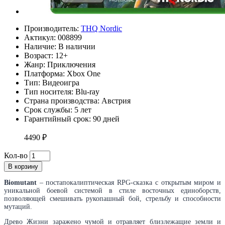
Производитель:
THQ Nordic
Актикул: 008899
Наличие:
В наличии
Возраст: 12+
Жанр: Приключения
Платформа: Xbox One
Тип: Видеоигра
Тип носителя: Blu-ray
Страна производства: Австрия
Срок службы: 5 лет
Гарантийный срок: 90 дней
4490 ₽
Кол-во
В корзину
Biomutant
– постапокалиптическая RPG-сказка с открытым миром и
уникальной боевой системой в стиле восточных единоборств,
позволяющей смешивать рукопашный бой, стрельбу и способности
мутаций.
Древо Жизни заражено чумой и отравляет близлежащие земли и