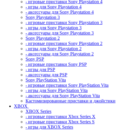
- игровые приставки Sony Playstation 4
- игры для Sony Playstation 4
- аксессуары для Sony Playstation 4
Sony Playstation 3
- игровые приставки Sony Playstation 3
- игры для Sony Playstation 3
- аксессуары для Sony Playstation 3
Sony Playstation 2
- игровые приставки Sony Playstation 2
- игры для Sony Playstation 2
- аксессуары для Sony Playstation 2
Sony PSP
- игровые приставки Sony PSP
- игры для PSP
- аксессуары для PSP
Sony PlayStation Vita
- игровые приставки Sony PlayStation Vita
- игры для Sony PlayStation Vita
- аксессуары для Sony PlayStation Vita
Кастомизированные приставки и джойстики
XBOX
XBOX Series
- игровые приставки Xbox Series X
- игровые приставки Xbox Series S
- игры для XBOX Series