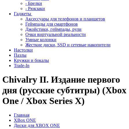
- Брелки
- Рюкзаки
Гаджеты
Аксессуары для телефонов и планшетов
Геймпады для смартфонов
Джойстики, геймпады, рули
Очки виртуальной реальности
Умные колонки
Жесткие диски, SSD и сетевые накопители
Настолки
Пазлы
Кружки и бокалы
Trade-In
Chivalry II. Издание первого
дня (русские субтитры) (Xbox
One / Xbox Series X)
Главная
XBox ONE
Диски для XBOX ONE