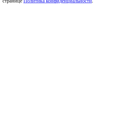
странице
Политика конфиденциальности
.