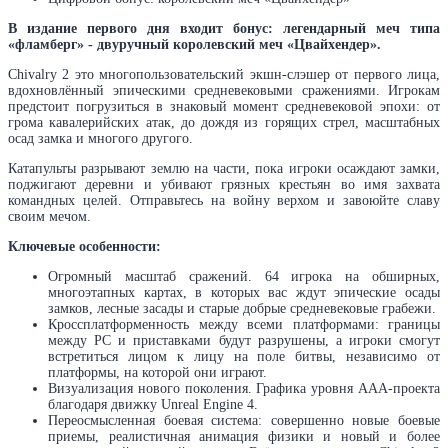
В издание первого дня входит бонус: легендарный меч типа
«фламберг» - двуручный королевский меч «Цвайхендер».
Chivalry 2 это многопользовательский экшн-слэшер от первого лица,
вдохновлённый эпическими средневековыми сражениями. Игрокам
предстоит погрузиться в знаковый момент средневековой эпохи: от
грома кавалерийских атак, до дождя из горящих стрел, масштабных
осад замка и многого другого.
Катапульты разрывают землю на части, пока игроки осаждают замки,
поджигают деревни и убивают грязных крестьян во имя захвата
командных целей. Отправьтесь на войну верхом и завоюйте славу
своим мечом.
Ключевые особенности:
Огромный масштаб сражений. 64 игрока на обширных,
многоэтапных картах, в которых вас ждут эпические осады
замков, лесные засады и старые добрые средневековые грабежи.
Кроссплатформенность между всеми платформами: границы
между PC и приставками будут разрушены, а игроки смогут
встретиться лицом к лицу на поле битвы, независимо от
платформы, на которой они играют.
Визуализация нового поколения. Графика уровня ААА-проекта
благодаря движку Unreal Engine 4.
Переосмысленная боевая система: совершенно новые боевые
приемы, реалистичная анимация физики и новый и более