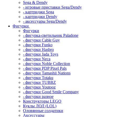
Sega & Dendy
- игровые приставки Sega/Dendy
- картриджи Sega
- картриджи Dendy
- аксессуары Sega/Dendy
Фигурки
Фигурки
- фигурка-светильник Paladone
- фигурки Cable Guy
- фигурки Funko
- фигурки Hasbro
- фигурки Jada Toys
- фигурки Neca
- фигурки Noble Collection
- фигурки PDP Pixel Pals
- фигурки Tamashii Nations
- фигурки Totaku
- фигурки TUBBZ
- фигурки Youtooz
- фигурки Good Smile Company
- фигурки разное
Конструкторы LEGO
Куклы ЛОЛ (LOL)
Оловянные солдатики
Аксессуары