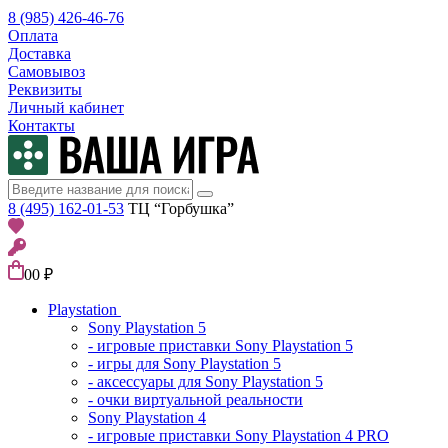
8 (985) 426-46-76
Оплата
Доставка
Самовывоз
Реквизиты
Личный кабинет
Контакты
8 (495) 162-01-53
ТЦ “Горбушка”
0
0 ₽
Playstation
Sony Playstation 5
- игровые приставки Sony Playstation 5
- игры для Sony Playstation 5
- аксессуары для Sony Playstation 5
- очки виртуальной реальности
Sony Playstation 4
- игровые приставки Sony Playstation 4 PRO