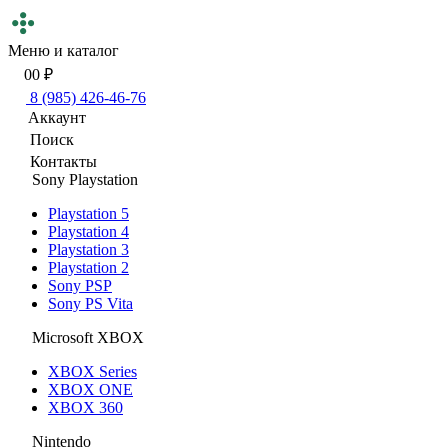
Меню и каталог
0
0 ₽
8 (985) 426-46-76
Аккаунт
Поиск
Контакты
Sony Playstation
Playstation 5
Playstation 4
Playstation 3
Playstation 2
Sony PSP
Sony PS Vita
Microsoft XBOX
XBOX Series
XBOX ONE
XBOX 360
Nintendo