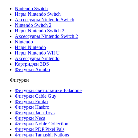
Nintendo Switch
Игры Nintendo Switch
Аксессуары Nintendo Switch
Nintendo Switch 2
Игры Nintendo Switch 2
Аксессуары Nintendo Switch 2
Nintendo
Игры Nintendo
Игры Nintendo WII U
Аксессуары Nintendo
Картриджи 3DS
Фигурки Amiibo
Фигурки
Фигурки-светильники Paladone
Фигурки Cable Guy
Фигурки Funko
Фигурки Hasbro
Фигурки Jada Toys
Фигурки Neca
Фигурки Noble Collection
Фигурки PDP Pixel Pals
Фигурки Tamashii Nations