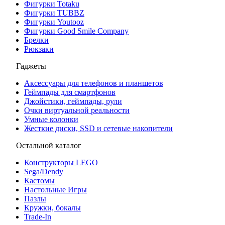
Фигурки Totaku
Фигурки TUBBZ
Фигурки Youtooz
Фигурки Good Smile Company
Брелки
Рюкзаки
Гаджеты
Аксессуары для телефонов и планшетов
Геймпады для смартфонов
Джойстики, геймпады, рули
Очки виртуальной реальности
Умные колонки
Жесткие диски, SSD и сетевые накопители
Остальной каталог
Конструкторы LEGO
Sega/Dendy
Кастомы
Настольные Игры
Пазлы
Кружки, бокалы
Trade-In