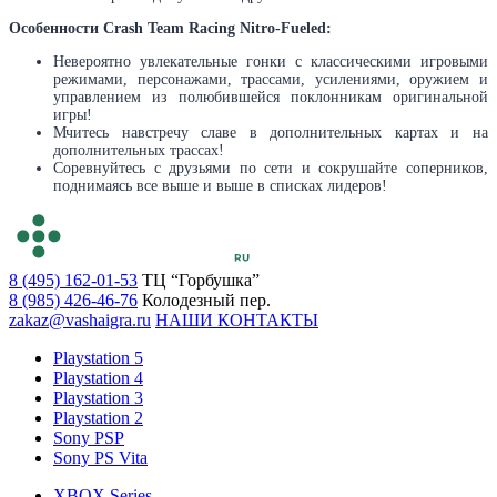
Особенности Crash Team Racing Nitro-Fueled:
Невероятно увлекательные гонки с классическими игровыми
режимами, персонажами, трассами, усилениями, оружием и
управлением из полюбившейся поклонникам оригинальной
игры!
Мчитесь навстречу славе в дополнительных картах и на
дополнительных трассах!
Соревнуйтесь с друзьями по сети и сокрушайте соперников,
поднимаясь все выше и выше в списках лидеров!
8 (495) 162-01-53
ТЦ “Горбушка”
8 (985) 426-46-76
Колодезный пер.
zakaz@vashaigra.ru
НАШИ КОНТАКТЫ
Playstation 5
Playstation 4
Playstation 3
Playstation 2
Sony PSP
Sony PS Vita
XBOX Series