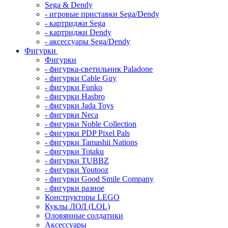
Sega & Dendy
- игровые приставки Sega/Dendy
- картриджи Sega
- картриджи Dendy
- аксессуары Sega/Dendy
Фигурки
Фигурки
- фигурка-светильник Paladone
- фигурки Cable Guy
- фигурки Funko
- фигурки Hasbro
- фигурки Jada Toys
- фигурки Neca
- фигурки Noble Collection
- фигурки PDP Pixel Pals
- фигурки Tamashii Nations
- фигурки Totaku
- фигурки TUBBZ
- фигурки Youtooz
- фигурки Good Smile Company
- фигурки разное
Конструкторы LEGO
Куклы ЛОЛ (LOL)
Оловянные солдатики
Аксессуары