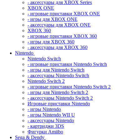
- аксессуары для XBOX Series
XBOX ONE
- игровые приставки XBOX ONE
- игры для XBOX ONE
- аксессуары для XBOX ONE
XBOX 360
- игровые приставки XBOX 360
- игры для XBOX 360
- аксессуары для XBOX 360
Nintendo
Nintendo Switch
- игровые приставки Nintendo Switch
- игры для Nintendo Switch
- аксессуары Nintendo Switch
Nintendo Switch 2
- игровые приставки Nintendo Switch 2
- игры для Nintendo Switch 2
- аксессуары Nintendo Switch 2
Игровые приставки Nintendo
- игры Nintendo
- игры Nintendo WII U
- аксессуары Nintendo
- картриджи 3DS
Фигурки Amiibo
Sega & Dendy