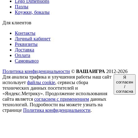
Lego Dimensions
Пазлы
Кружки, бокалы
Для клиентов
Контакты
Личный кабинет
Реквизиты
Доставка
Оплата
Самовывоз
Политика конфиденциальности
©
ВАШАИГРА
2012-2026
Для анализа трафика и улучшения работы наш сайт
Я
использует
файлы cookie
, сервисы сбора
согласен
/
технических данных посетителей и
согласна
«Яндекс.Метрику». Продолжение использования
сайта является
согласием с применением
данных
технологий. Подробности вы можете узнать на
странице
Политика конфиденциальности
.