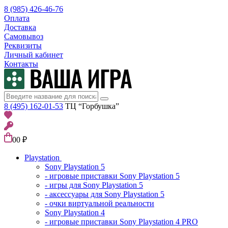
8 (985) 426-46-76
Оплата
Доставка
Самовывоз
Реквизиты
Личный кабинет
Контакты
8 (495) 162-01-53
ТЦ “Горбушка”
0
0 ₽
Playstation
Sony Playstation 5
- игровые приставки Sony Playstation 5
- игры для Sony Playstation 5
- аксессуары для Sony Playstation 5
- очки виртуальной реальности
Sony Playstation 4
- игровые приставки Sony Playstation 4 PRO