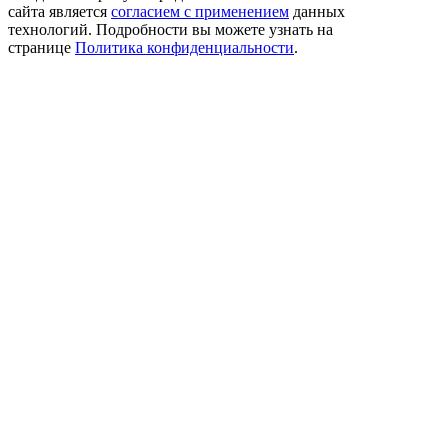
сайта является
согласием с применением
данных
технологий. Подробности вы можете узнать на
странице
Политика конфиденциальности
.