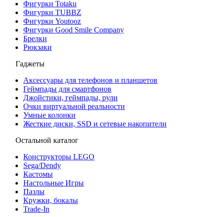
Фигурки Totaku
Фигурки TUBBZ
Фигурки Youtooz
Фигурки Good Smile Company
Брелки
Рюкзаки
Гаджеты
Аксессуары для телефонов и планшетов
Геймпады для смартфонов
Джойстики, геймпады, рули
Очки виртуальной реальности
Умные колонки
Жесткие диски, SSD и сетевые накопители
Остальной каталог
Конструкторы LEGO
Sega/Dendy
Кастомы
Настольные Игры
Пазлы
Кружки, бокалы
Trade-In