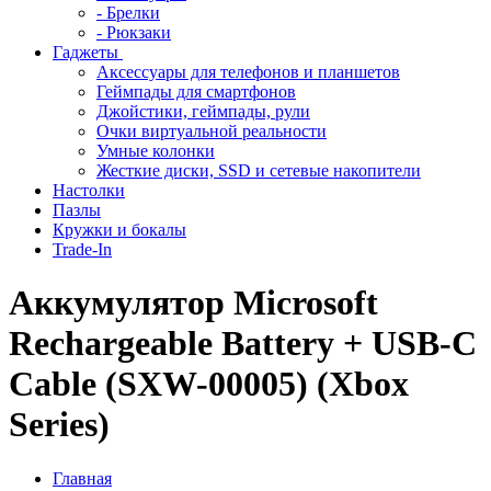
- Брелки
- Рюкзаки
Гаджеты
Аксессуары для телефонов и планшетов
Геймпады для смартфонов
Джойстики, геймпады, рули
Очки виртуальной реальности
Умные колонки
Жесткие диски, SSD и сетевые накопители
Настолки
Пазлы
Кружки и бокалы
Trade-In
Аккумулятор Microsoft
Rechargeable Battery + USB-C
Cable (SXW-00005) (Xbox
Series)
Главная