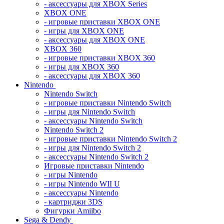
- аксессуары для XBOX Series
XBOX ONE
- игровые приставки XBOX ONE
- игры для XBOX ONE
- аксессуары для XBOX ONE
XBOX 360
- игровые приставки XBOX 360
- игры для XBOX 360
- аксессуары для XBOX 360
Nintendo
Nintendo Switch
- игровые приставки Nintendo Switch
- игры для Nintendo Switch
- аксессуары Nintendo Switch
Nintendo Switch 2
- игровые приставки Nintendo Switch 2
- игры для Nintendo Switch 2
- аксессуары Nintendo Switch 2
Игровые приставки Nintendo
- игры Nintendo
- игры Nintendo WII U
- аксессуары Nintendo
- картриджи 3DS
Фигурки Amiibo
Sega & Dendy