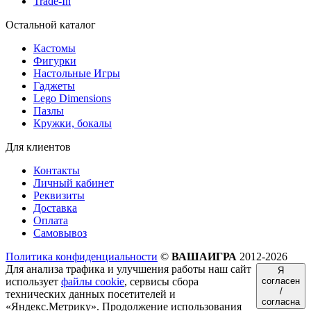
Trade-In
Остальной каталог
Кастомы
Фигурки
Настольные Игры
Гаджеты
Lego Dimensions
Пазлы
Кружки, бокалы
Для клиентов
Контакты
Личный кабинет
Реквизиты
Доставка
Оплата
Самовывоз
Политика конфиденциальности
©
ВАШАИГРА
2012-2026
Для анализа трафика и улучшения работы наш сайт
Я
использует
файлы cookie
, сервисы сбора
согласен
/
технических данных посетителей и
согласна
«Яндекс.Метрику». Продолжение использования