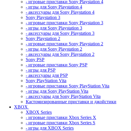
- игровые приставки Sony Playstation 4
- игры для Sony Playstation 4
- аксессуары для Sony Playstation 4
Sony Playstation 3
- игровые приставки Sony Playstation 3
- игры для Sony Playstation 3
- аксессуары для Sony Playstation 3
Sony Playstation 2
- игровые приставки Sony Playstation 2
- игры для Sony Playstation 2
- аксессуары для Sony Playstation 2
Sony PSP
- игровые приставки Sony PSP
- игры для PSP
- аксессуары для PSP
Sony PlayStation Vita
- игровые приставки Sony PlayStation Vita
- игры для Sony PlayStation Vita
- аксессуары для Sony PlayStation Vita
Кастомизированные приставки и джойстики
XBOX
XBOX Series
- игровые приставки Xbox Series X
- игровые приставки Xbox Series S
- игры для XBOX Series