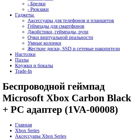
- Брелки
- Рюкзаки
Гаджеты
Аксессуары для телефонов и планшетов
Геймпады для смартфонов
Джойстики, геймпады, рули
Очки виртуальной реальности
Умные колонки
Жесткие диски, SSD и сетевые накопители
Настолки
Пазлы
Кружки и бокалы
Trade-In
Беспроводной геймпад
Microsoft Xbox Carbon Black
+ PC адаптер (1VA-00008)
Главная
Xbox Series
Аксессуары Xbox Series