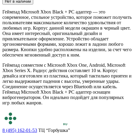
Нет в наличии
Геймпад Microsoft Xbox Black + PC адаптер — это
современное, стильное устройство, которое поможет получить
пользователям максимальное количество удовольствия от
любимых игр. Корпус данной модели окрашен в черный цвет.
Она имеет интересный, оригинальный дизайн и
привлекательное оформление. Устройство обладает
эргономичными формами, хорошо лежит в ладони любого
размера. Кнопки удобно расположены на изделии, за счет чего
обеспечен мгновенный доступ к ним.
Геймпад совместим с Microsoft Xbox One, Android, Microsoft
Xbox Series X. Радиус действия составляет 10 м. Корпус
девайса изготовлен из пластика, который тактильно приятен и
легко выдерживает падения с высоты, умеренные удары.
Соединение осуществляется через Bluetooth или кабель.
Геймпад Microsoft Xbox Black + PC адаптер оснащен
виброгенератором. Он идеально подойдет для популярных
игр любых жанров.
8 (495) 162-01-53
ТЦ “Горбушка”