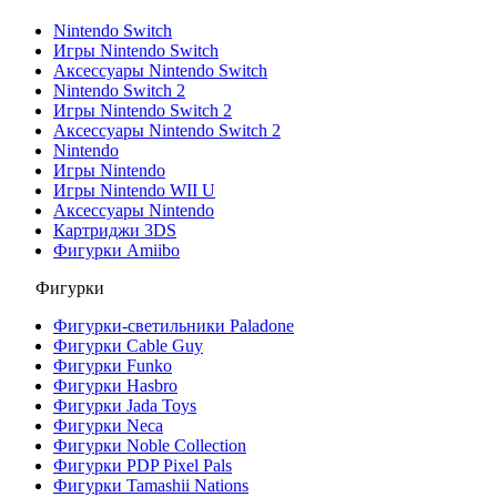
Nintendo Switch
Игры Nintendo Switch
Аксессуары Nintendo Switch
Nintendo Switch 2
Игры Nintendo Switch 2
Аксессуары Nintendo Switch 2
Nintendo
Игры Nintendo
Игры Nintendo WII U
Аксессуары Nintendo
Картриджи 3DS
Фигурки Amiibo
Фигурки
Фигурки-светильники Paladone
Фигурки Cable Guy
Фигурки Funko
Фигурки Hasbro
Фигурки Jada Toys
Фигурки Neca
Фигурки Noble Collection
Фигурки PDP Pixel Pals
Фигурки Tamashii Nations