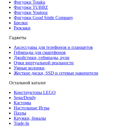
Фигурки Totaku
Фигурки TUBBZ
Фигурки Youtooz
Фигурки Good Smile Company
Брелки
Рюкзаки
Гаджеты
Аксессуары для телефонов и планшетов
Геймпады для смартфонов
Джойстики, геймпады, рули
Очки виртуальной реальности
Умные колонки
Жесткие диски, SSD и сетевые накопители
Остальной каталог
Конструкторы LEGO
Sega/Dendy
Кастомы
Настольные Игры
Пазлы
Кружки, бокалы
Trade-In