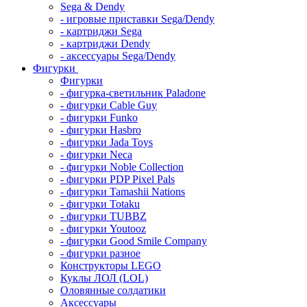
Sega & Dendy
- игровые приставки Sega/Dendy
- картриджи Sega
- картриджи Dendy
- аксессуары Sega/Dendy
Фигурки
Фигурки
- фигурка-светильник Paladone
- фигурки Cable Guy
- фигурки Funko
- фигурки Hasbro
- фигурки Jada Toys
- фигурки Neca
- фигурки Noble Collection
- фигурки PDP Pixel Pals
- фигурки Tamashii Nations
- фигурки Totaku
- фигурки TUBBZ
- фигурки Youtooz
- фигурки Good Smile Company
- фигурки разное
Конструкторы LEGO
Куклы ЛОЛ (LOL)
Оловянные солдатики
Аксессуары