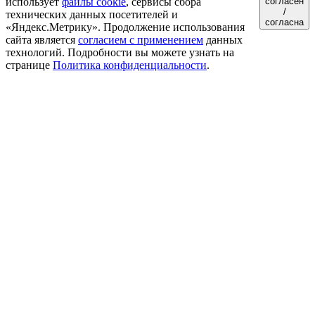
использует
файлы cookie
, сервисы сбора
согласен
/
технических данных посетителей и
согласна
«Яндекс.Метрику». Продолжение использования
сайта является
согласием с применением
данных
технологий. Подробности вы можете узнать на
странице
Политика конфиденциальности
.