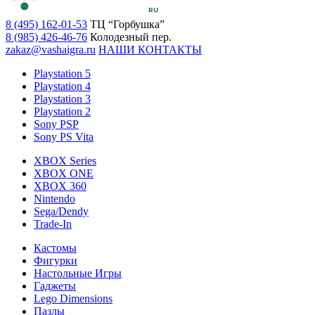
8 (495) 162-01-53
ТЦ “Горбушка”
8 (985) 426-46-76
Колодезный пер.
zakaz@vashaigra.ru
НАШИ КОНТАКТЫ
Playstation 5
Playstation 4
Playstation 3
Playstation 2
Sony PSP
Sony PS Vita
XBOX Series
XBOX ONE
XBOX 360
Nintendo
Sega/Dendy
Trade-In
Кастомы
Фигурки
Настольные Игры
Гаджеты
Lego Dimensions
Пазлы