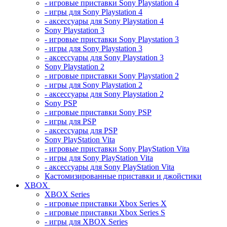
- игровые приставки Sony Playstation 4
- игры для Sony Playstation 4
- аксессуары для Sony Playstation 4
Sony Playstation 3
- игровые приставки Sony Playstation 3
- игры для Sony Playstation 3
- аксессуары для Sony Playstation 3
Sony Playstation 2
- игровые приставки Sony Playstation 2
- игры для Sony Playstation 2
- аксессуары для Sony Playstation 2
Sony PSP
- игровые приставки Sony PSP
- игры для PSP
- аксессуары для PSP
Sony PlayStation Vita
- игровые приставки Sony PlayStation Vita
- игры для Sony PlayStation Vita
- аксессуары для Sony PlayStation Vita
Кастомизированные приставки и джойстики
XBOX
XBOX Series
- игровые приставки Xbox Series X
- игровые приставки Xbox Series S
- игры для XBOX Series