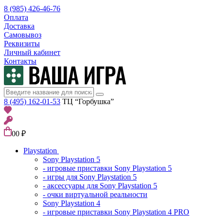
8 (985) 426-46-76
Оплата
Доставка
Самовывоз
Реквизиты
Личный кабинет
Контакты
8 (495) 162-01-53
ТЦ “Горбушка”
0
0 ₽
Playstation
Sony Playstation 5
- игровые приставки Sony Playstation 5
- игры для Sony Playstation 5
- аксессуары для Sony Playstation 5
- очки виртуальной реальности
Sony Playstation 4
- игровые приставки Sony Playstation 4 PRO