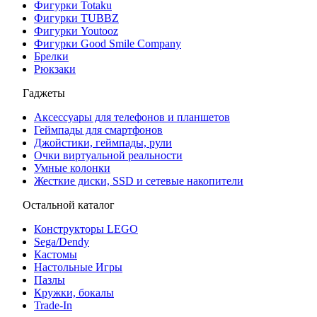
Фигурки Totaku
Фигурки TUBBZ
Фигурки Youtooz
Фигурки Good Smile Company
Брелки
Рюкзаки
Гаджеты
Аксессуары для телефонов и планшетов
Геймпады для смартфонов
Джойстики, геймпады, рули
Очки виртуальной реальности
Умные колонки
Жесткие диски, SSD и сетевые накопители
Остальной каталог
Конструкторы LEGO
Sega/Dendy
Кастомы
Настольные Игры
Пазлы
Кружки, бокалы
Trade-In