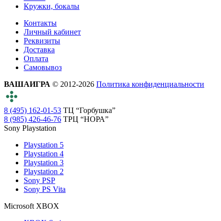
Кружки, бокалы
Контакты
Личный кабинет
Реквизиты
Доставка
Оплата
Самовывоз
ВАШАИГРА
© 2012-2026
Политика конфиденциальности
8 (495) 162-01-53
ТЦ “Горбушка”
8 (985) 426-46-76
ТРЦ “НОРА”
Sony Playstation
Playstation 5
Playstation 4
Playstation 3
Playstation 2
Sony PSP
Sony PS Vita
Microsoft XBOX