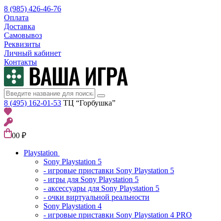
8 (985) 426-46-76
Оплата
Доставка
Самовывоз
Реквизиты
Личный кабинет
Контакты
8 (495) 162-01-53
ТЦ “Горбушка”
0
0 ₽
Playstation
Sony Playstation 5
- игровые приставки Sony Playstation 5
- игры для Sony Playstation 5
- аксессуары для Sony Playstation 5
- очки виртуальной реальности
Sony Playstation 4
- игровые приставки Sony Playstation 4 PRO