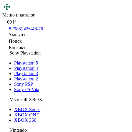
Меню и каталог
0
0 ₽
8 (985) 426-46-76
Аккаунт
Поиск
Контакты
Sony Playstation
Playstation 5
Playstation 4
Playstation 3
Playstation 2
Sony PSP
Sony PS Vita
Microsoft XBOX
XBOX Series
XBOX ONE
XBOX 360
Nintendo