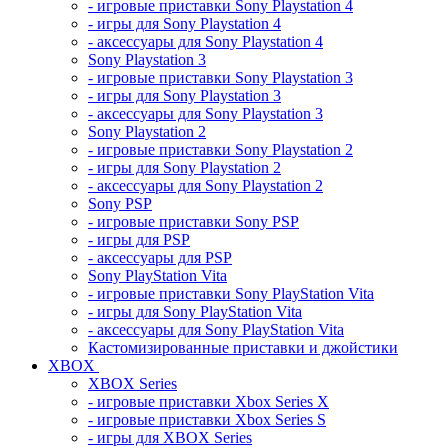
- игровые приставки Sony Playstation 4
- игры для Sony Playstation 4
- аксессуары для Sony Playstation 4
Sony Playstation 3
- игровые приставки Sony Playstation 3
- игры для Sony Playstation 3
- аксессуары для Sony Playstation 3
Sony Playstation 2
- игровые приставки Sony Playstation 2
- игры для Sony Playstation 2
- аксессуары для Sony Playstation 2
Sony PSP
- игровые приставки Sony PSP
- игры для PSP
- аксессуары для PSP
Sony PlayStation Vita
- игровые приставки Sony PlayStation Vita
- игры для Sony PlayStation Vita
- аксессуары для Sony PlayStation Vita
Кастомизированные приставки и джойстики
XBOX
XBOX Series
- игровые приставки Xbox Series X
- игровые приставки Xbox Series S
- игры для XBOX Series