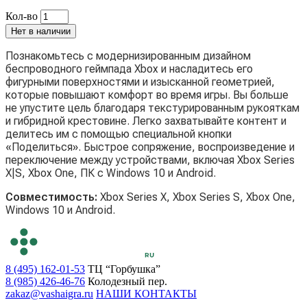
Кол-во
Нет в наличии
Познакомьтесь с модернизированным дизайном
беспроводного геймпада Xbox и насладитесь его
фигурными поверхностями и изысканной геометрией,
которые повышают комфорт во время игры. Вы больше
не упустите цель благодаря текстурированным рукояткам
и гибридной крестовине. Легко захватывайте контент и
делитесь им с помощью специальной кнопки
«Поделиться». Быстрое сопряжение, воспроизведение и
переключение между устройствами, включая Xbox Series
X|S, Xbox One, ПК с Windows 10 и Android.
Совместимость:
Xbox Series X, Xbox Series S, Xbox One,
Windows 10 и Android.
8 (495) 162-01-53
ТЦ “Горбушка”
8 (985) 426-46-76
Колодезный пер.
zakaz@vashaigra.ru
НАШИ КОНТАКТЫ