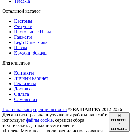
Trade-In
Остальной каталог
Кастомы
Фигурки
Настольные Игры
Гаджеты
Lego Dimensions
Пазлы
Кружки, бокалы
Для клиентов
Контакты
Личный кабинет
Реквизиты
Доставка
Оплата
Самовывоз
Политика конфиденциальности
©
ВАШАИГРА
2012-2026
Для анализа трафика и улучшения работы наш сайт
Я
использует
файлы cookie
, сервисы сбора
согласен
/
технических данных посетителей и
согласна
«Яндекс.Метрику». Продолжение использования