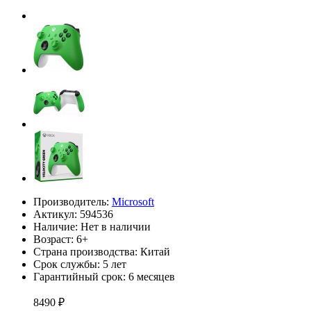
Производитель:
Microsoft
Актикул: 594536
Наличие:
Нет в наличии
Возраст: 6+
Страна производства: Китай
Срок службы: 5 лет
Гарантийный срок: 6 месяцев
8490 ₽