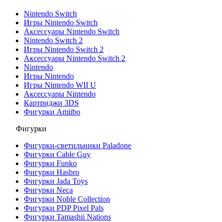
Nintendo Switch
Игры Nintendo Switch
Аксессуары Nintendo Switch
Nintendo Switch 2
Игры Nintendo Switch 2
Аксессуары Nintendo Switch 2
Nintendo
Игры Nintendo
Игры Nintendo WII U
Аксессуары Nintendo
Картриджи 3DS
Фигурки Amiibo
Фигурки
Фигурки-светильники Paladone
Фигурки Cable Guy
Фигурки Funko
Фигурки Hasbro
Фигурки Jada Toys
Фигурки Neca
Фигурки Noble Collection
Фигурки PDP Pixel Pals
Фигурки Tamashii Nations