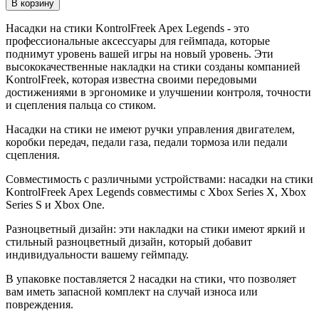
В корзину
Насадки на стики KontrolFreek Apex Legends - это
профессиональные аксессуары для геймпада, которые
поднимут уровень вашей игры на новый уровень. Эти
высококачественные накладки на стики созданы компанией
KontrolFreek, которая известна своими передовыми
достижениями в эргономике и улучшении контроля, точности
и сцепления пальца со стиком.
Насадки на стики не имеют ручки управления двигателем,
коробки передач, педали газа, педали тормоза или педали
сцепления.
Совместимость с различными устройствами: насадки на стики
KontrolFreek Apex Legends совместимы с Xbox Series X, Xbox
Series S и Xbox One.
Разноцветный дизайн: эти накладки на стики имеют яркий и
стильный разноцветный дизайн, который добавит
индивидуальности вашему геймпаду.
В упаковке поставляется 2 насадки на стики, что позволяет
вам иметь запасной комплект на случай износа или
повреждения.