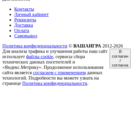
Контакты
Личный кабинет
Реквизиты
Доставка
Оплата
Самовывоз
Политика конфиденциальности
©
ВАШАИГРА
2012-2026
Для анализа трафика и улучшения работы наш сайт
Я
использует
файлы cookie
, сервисы сбора
согласен
/
технических данных посетителей и
согласна
«Яндекс.Метрику». Продолжение использования
сайта является
согласием с применением
данных
технологий. Подробности вы можете узнать на
странице
Политика конфиденциальности
.