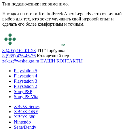
Тип подключения: неприменимо.
Насадки на стики KontrolFreek Apex Legends - это отличный
выбор для тех, кто хочет улучшить свой игровой опыт и
сделать его более комфортным и точным.
8 (495) 162-01-53
ТЦ “Горбушка”
8 (985) 426-46-76
Колодезный пер.
zakaz@vashaigra.ru
НАШИ КОНТАКТЫ
Playstation 5
Playstation 4
Playstation 3
Playstation 2
Sony PSP
Sony PS Vita
XBOX Series
XBOX ONE
XBOX 360
Nintendo
Sega/Dendy