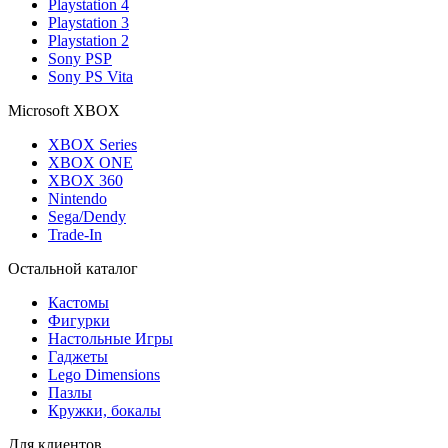
Playstation 4
Playstation 3
Playstation 2
Sony PSP
Sony PS Vita
Microsoft XBOX
XBOX Series
XBOX ONE
XBOX 360
Nintendo
Sega/Dendy
Trade-In
Остальной каталог
Кастомы
Фигурки
Настольные Игры
Гаджеты
Lego Dimensions
Пазлы
Кружки, бокалы
Для клиентов