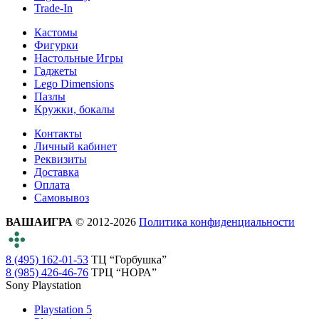
Trade-In
Кастомы
Фигурки
Настольные Игры
Гаджеты
Lego Dimensions
Пазлы
Кружки, бокалы
Контакты
Личный кабинет
Реквизиты
Доставка
Оплата
Самовывоз
ВАШАИГРА
© 2012-2026
Политика конфиденциальности
8 (495) 162-01-53
ТЦ “Горбушка”
8 (985) 426-46-76
ТРЦ “НОРА”
Sony Playstation
Playstation 5