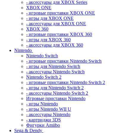
- аксессуары для XBOX Series
XBOX ONE
- игровые приставки XBOX ONE
- игры для XBOX ONE
- аксессуары для XBOX ONE
XBOX 360
- игровые приставки XBOX 360
- игры для XBOX 360
- аксессуары для XBOX 360
Nintendo
Nintendo Switch
- игровые приставки Nintendo Switch
- игры для Nintendo Switch
- аксессуары Nintendo Switch
Nintendo Switch 2
- игровые приставки Nintendo Switch 2
- игры для Nintendo Switch 2
- аксессуары Nintendo Switch 2
Игровые приставки Nintendo
- игры Nintendo
- игры Nintendo WII U
- аксессуары Nintendo
- картриджи 3DS
Фигурки Amiibo
Sega & Dendy