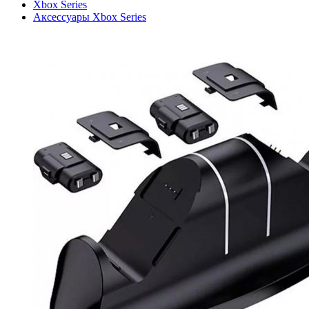
Xbox Series
Аксессуары Xbox Series