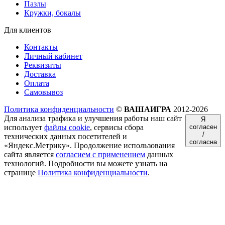
Пазлы
Кружки, бокалы
Для клиентов
Контакты
Личный кабинет
Реквизиты
Доставка
Оплата
Самовывоз
Политика конфиденциальности
©
ВАШАИГРА
2012-2026
Для анализа трафика и улучшения работы наш сайт
Я
использует
файлы cookie
, сервисы сбора
согласен
/
технических данных посетителей и
согласна
«Яндекс.Метрику». Продолжение использования
сайта является
согласием с применением
данных
технологий. Подробности вы можете узнать на
странице
Политика конфиденциальности
.