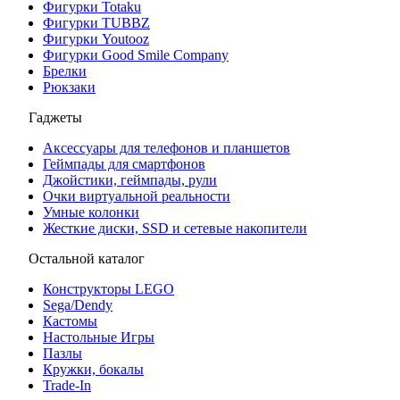
Фигурки Totaku
Фигурки TUBBZ
Фигурки Youtooz
Фигурки Good Smile Company
Брелки
Рюкзаки
Гаджеты
Аксессуары для телефонов и планшетов
Геймпады для смартфонов
Джойстики, геймпады, рули
Очки виртуальной реальности
Умные колонки
Жесткие диски, SSD и сетевые накопители
Остальной каталог
Конструкторы LEGO
Sega/Dendy
Кастомы
Настольные Игры
Пазлы
Кружки, бокалы
Trade-In