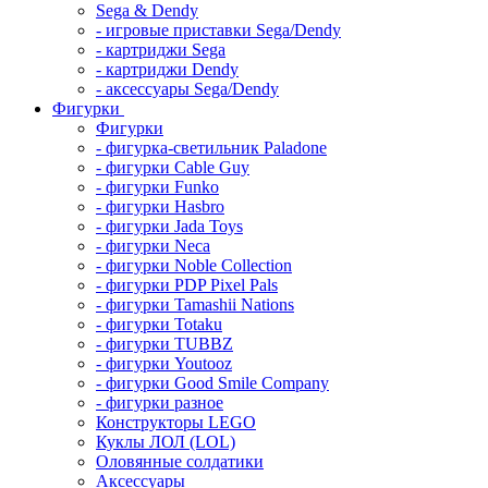
Sega & Dendy
- игровые приставки Sega/Dendy
- картриджи Sega
- картриджи Dendy
- аксессуары Sega/Dendy
Фигурки
Фигурки
- фигурка-светильник Paladone
- фигурки Cable Guy
- фигурки Funko
- фигурки Hasbro
- фигурки Jada Toys
- фигурки Neca
- фигурки Noble Collection
- фигурки PDP Pixel Pals
- фигурки Tamashii Nations
- фигурки Totaku
- фигурки TUBBZ
- фигурки Youtooz
- фигурки Good Smile Company
- фигурки разное
Конструкторы LEGO
Куклы ЛОЛ (LOL)
Оловянные солдатики
Аксессуары