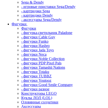
Sega & Dendy
- игровые приставки Sega/Dendy
- картриджи Sega
- картриджи Dendy
- аксессуары Sega/Dendy
Фигурки
Фигурки
- фигурка-светильник Paladone
- фигурки Cable Guy
- фигурки Funko
- фигурки Hasbro
- фигурки Jada Toys
- фигурки Neca
- фигурки Noble Collection
- фигурки PDP Pixel Pals
- фигурки Tamashii Nations
- фигурки Totaku
- фигурки TUBBZ
- фигурки Youtooz
- фигурки Good Smile Company
- фигурки разное
Конструкторы LEGO
Куклы ЛОЛ (LOL)
Оловянные солдатики
Аксессуары