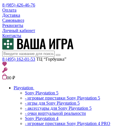
8 (985) 426-46-76
Оплата
Доставка
Самовывоз
Реквизиты
Личный кабинет
Контакты
8 (495) 162-01-53
ТЦ “Горбушка”
0
0 ₽
Playstation
Sony Playstation 5
- игровые приставки Sony Playstation 5
- игры для Sony Playstation 5
- аксессуары для Sony Playstation 5
- очки виртуальной реальности
Sony Playstation 4
- игровые приставки Sony Playstation 4 PRO