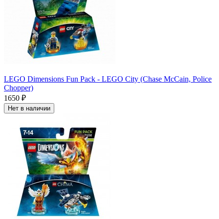
LEGO Dimensions Fun Pack - LEGO City (Chase McCain, Police
Chopper)
1650 ₽
Нет в наличии