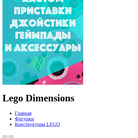
Lego Dimensions
Главная
Фигурки
Конструкторы LEGO