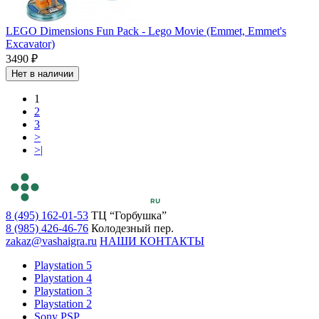
LEGO Dimensions Fun Pack - Lego Movie (Emmet, Emmet's
Excavator)
3490 ₽
Нет в наличии
1
2
3
>
>|
8 (495) 162-01-53
ТЦ “Горбушка”
8 (985) 426-46-76
Колодезный пер.
zakaz@vashaigra.ru
НАШИ КОНТАКТЫ
Playstation 5
Playstation 4
Playstation 3
Playstation 2
Sony PSP