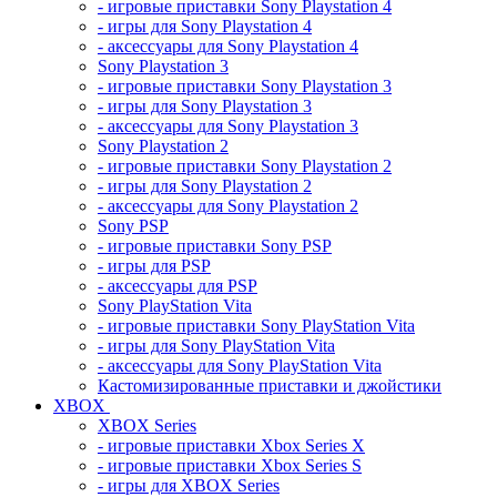
- игровые приставки Sony Playstation 4
- игры для Sony Playstation 4
- аксессуары для Sony Playstation 4
Sony Playstation 3
- игровые приставки Sony Playstation 3
- игры для Sony Playstation 3
- аксессуары для Sony Playstation 3
Sony Playstation 2
- игровые приставки Sony Playstation 2
- игры для Sony Playstation 2
- аксессуары для Sony Playstation 2
Sony PSP
- игровые приставки Sony PSP
- игры для PSP
- аксессуары для PSP
Sony PlayStation Vita
- игровые приставки Sony PlayStation Vita
- игры для Sony PlayStation Vita
- аксессуары для Sony PlayStation Vita
Кастомизированные приставки и джойстики
XBOX
XBOX Series
- игровые приставки Xbox Series X
- игровые приставки Xbox Series S
- игры для XBOX Series