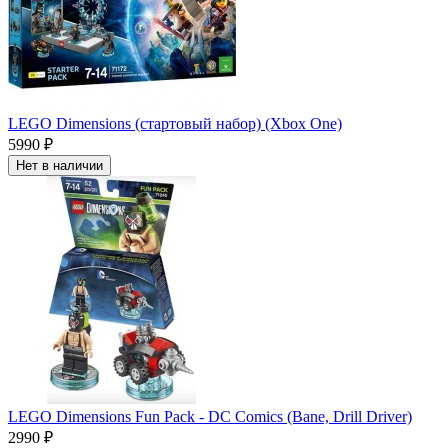
LEGO Dimensions (стартовый набор) (Xbox One)
5990 ₽
Нет в наличии
LEGO Dimensions Fun Pack - DC Comics (Bane, Drill Driver)
2990 ₽