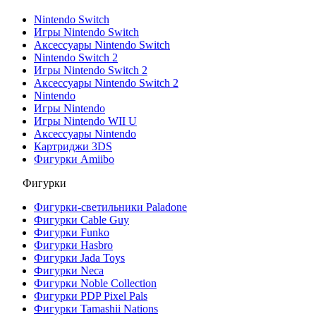
Nintendo Switch
Игры Nintendo Switch
Аксессуары Nintendo Switch
Nintendo Switch 2
Игры Nintendo Switch 2
Аксессуары Nintendo Switch 2
Nintendo
Игры Nintendo
Игры Nintendo WII U
Аксессуары Nintendo
Картриджи 3DS
Фигурки Amiibo
Фигурки
Фигурки-светильники Paladone
Фигурки Cable Guy
Фигурки Funko
Фигурки Hasbro
Фигурки Jada Toys
Фигурки Neca
Фигурки Noble Collection
Фигурки PDP Pixel Pals
Фигурки Tamashii Nations