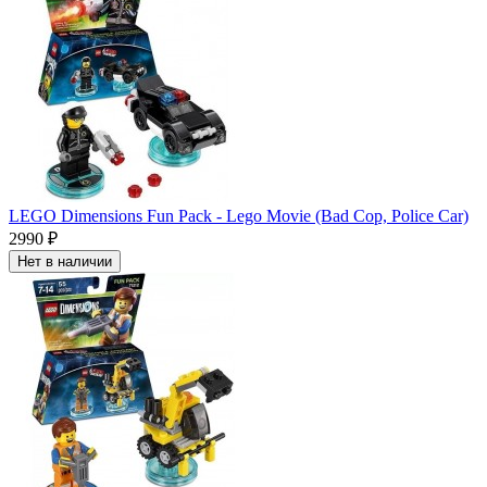
LEGO Dimensions Fun Pack - Lego Movie (Bad Cop, Police Car)
2990 ₽
Нет в наличии