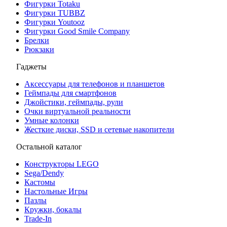
Фигурки Totaku
Фигурки TUBBZ
Фигурки Youtooz
Фигурки Good Smile Company
Брелки
Рюкзаки
Гаджеты
Аксессуары для телефонов и планшетов
Геймпады для смартфонов
Джойстики, геймпады, рули
Очки виртуальной реальности
Умные колонки
Жесткие диски, SSD и сетевые накопители
Остальной каталог
Конструкторы LEGO
Sega/Dendy
Кастомы
Настольные Игры
Пазлы
Кружки, бокалы
Trade-In