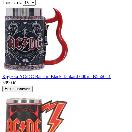
Показать:
Кружка AC/DC Back in Black Tankard 600мл B5566T1
5990 ₽
Нет в наличии