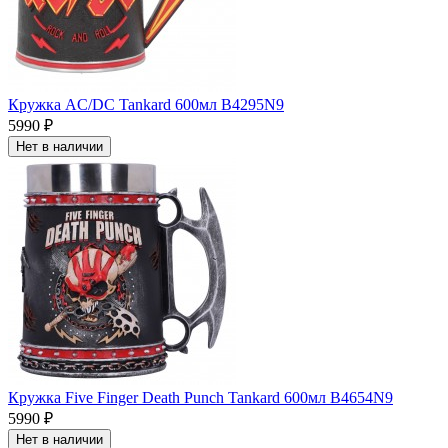
Кружка AC/DC Tankard 600мл B4295N9
5990 ₽
Нет в наличии
Кружка Five Finger Death Punch Tankard 600мл B4654N9
5990 ₽
Нет в наличии