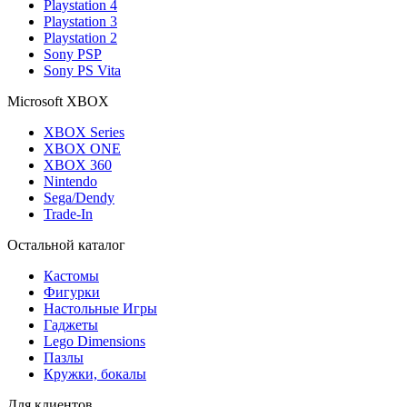
Playstation 4
Playstation 3
Playstation 2
Sony PSP
Sony PS Vita
Microsoft XBOX
XBOX Series
XBOX ONE
XBOX 360
Nintendo
Sega/Dendy
Trade-In
Остальной каталог
Кастомы
Фигурки
Настольные Игры
Гаджеты
Lego Dimensions
Пазлы
Кружки, бокалы
Для клиентов