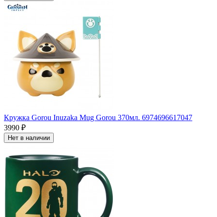
Кружка Gorou Inuzaka Mug Gorou 370мл. 6974696617047
3990 ₽
Нет в наличии