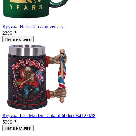
Кружка Halo 20th Anniversary
2390 ₽
Нет в наличии
Кружка Iron Maiden Tankard 600мл B4127M8
5990 ₽
Нет в наличии