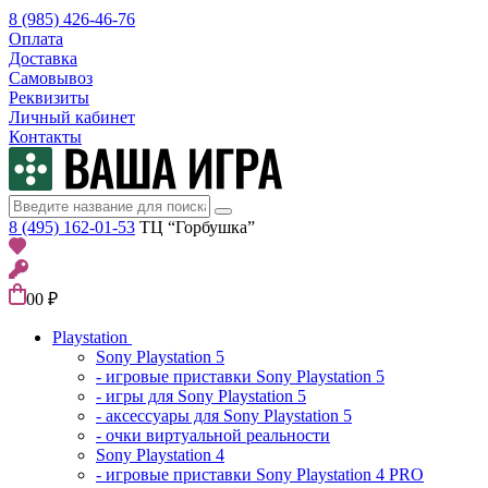
8 (985) 426-46-76
Оплата
Доставка
Самовывоз
Реквизиты
Личный кабинет
Контакты
8 (495) 162-01-53
ТЦ “Горбушка”
0
0 ₽
Playstation
Sony Playstation 5
- игровые приставки Sony Playstation 5
- игры для Sony Playstation 5
- аксессуары для Sony Playstation 5
- очки виртуальной реальности
Sony Playstation 4
- игровые приставки Sony Playstation 4 PRO