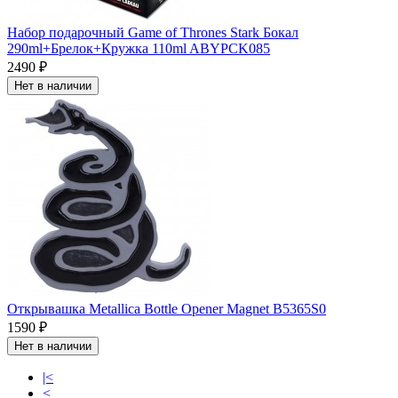
Набор подарочный Game of Thrones Stark Бокал
290ml+Брелок+Кружка 110ml ABYPCK085
2490 ₽
Нет в наличии
Открывашка Metallica Bottle Opener Magnet B5365S0
1590 ₽
Нет в наличии
|<
<