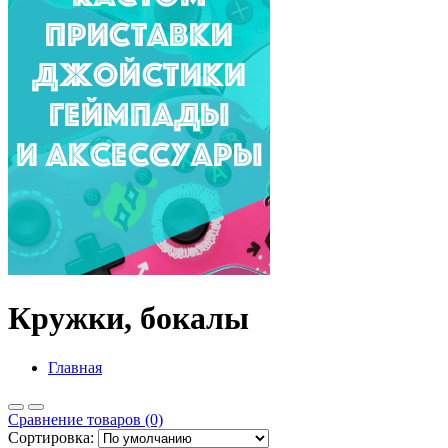
Кружки, бокалы
Главная
Сравнение товаров (0)
Сортировка: