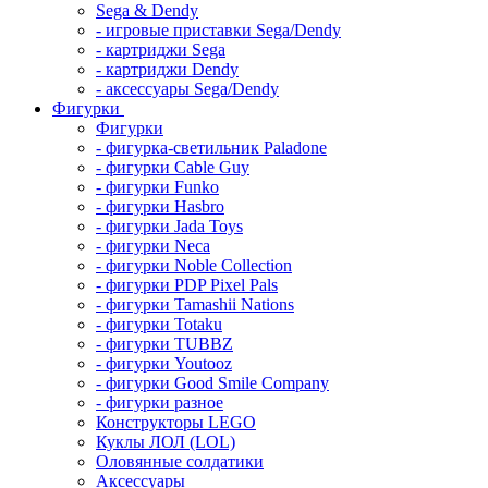
Sega & Dendy
- игровые приставки Sega/Dendy
- картриджи Sega
- картриджи Dendy
- аксессуары Sega/Dendy
Фигурки
Фигурки
- фигурка-светильник Paladone
- фигурки Cable Guy
- фигурки Funko
- фигурки Hasbro
- фигурки Jada Toys
- фигурки Neca
- фигурки Noble Collection
- фигурки PDP Pixel Pals
- фигурки Tamashii Nations
- фигурки Totaku
- фигурки TUBBZ
- фигурки Youtooz
- фигурки Good Smile Company
- фигурки разное
Конструкторы LEGO
Куклы ЛОЛ (LOL)
Оловянные солдатики
Аксессуары