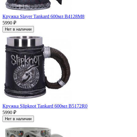
Кружка Slayer Tankard 600мл B4128M8
5990 ₽
Нет в наличии
Кружка Slipknot Tankard 600мл B5172R0
5990 ₽
Нет в наличии