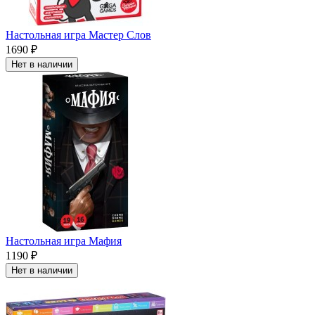
Настольная игра Мастер Слов
1690 ₽
Нет в наличии
Настольная игра Мафия
1190 ₽
Нет в наличии