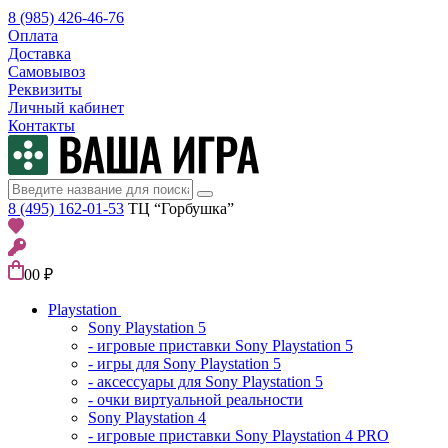
8 (985) 426-46-76
Оплата
Доставка
Самовывоз
Реквизиты
Личный кабинет
Контакты
8 (495) 162-01-53
ТЦ “Горбушка”
0
0 ₽
Playstation
Sony Playstation 5
- игровые приставки Sony Playstation 5
- игры для Sony Playstation 5
- аксессуары для Sony Playstation 5
- очки виртуальной реальности
Sony Playstation 4
- игровые приставки Sony Playstation 4 PRO