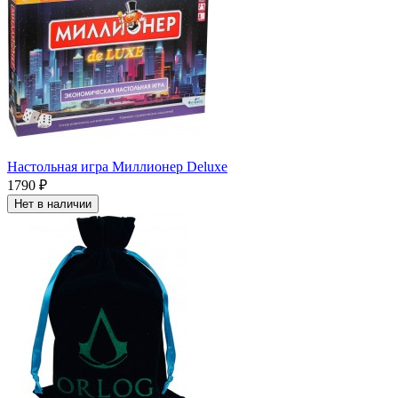
Настольная игра Миллионер Deluxe
1790 ₽
Нет в наличии