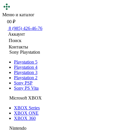
Меню и каталог
0
0 ₽
8 (985) 426-46-76
Аккаунт
Поиск
Контакты
Sony Playstation
Playstation 5
Playstation 4
Playstation 3
Playstation 2
Sony PSP
Sony PS Vita
Microsoft XBOX
XBOX Series
XBOX ONE
XBOX 360
Nintendo