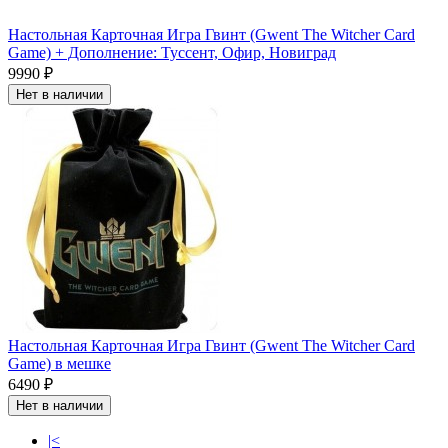
Настольная Карточная Игра Гвинт (Gwent The Witcher Card
Game) + Дополнение: Туссент, Офир, Новиград
9990 ₽
Нет в наличии
Настольная Карточная Игра Гвинт (Gwent The Witcher Card
Game) в мешке
6490 ₽
Нет в наличии
|<