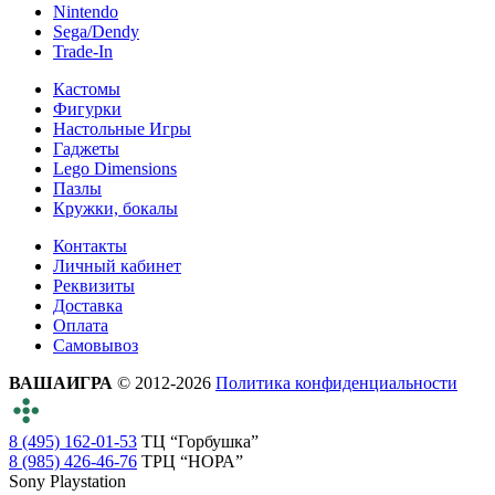
Nintendo
Sega/Dendy
Trade-In
Кастомы
Фигурки
Настольные Игры
Гаджеты
Lego Dimensions
Пазлы
Кружки, бокалы
Контакты
Личный кабинет
Реквизиты
Доставка
Оплата
Самовывоз
ВАШАИГРА
© 2012-2026
Политика конфиденциальности
8 (495) 162-01-53
ТЦ “Горбушка”
8 (985) 426-46-76
ТРЦ “НОРА”
Sony Playstation