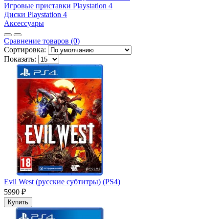
Игровые приставки Playstation 4
Диски Playstation 4
Аксессуары
Сравнение товаров (0)
Сортировка:
Показать:
Evil West (русские субтитры) (PS4)
5990 ₽
Купить