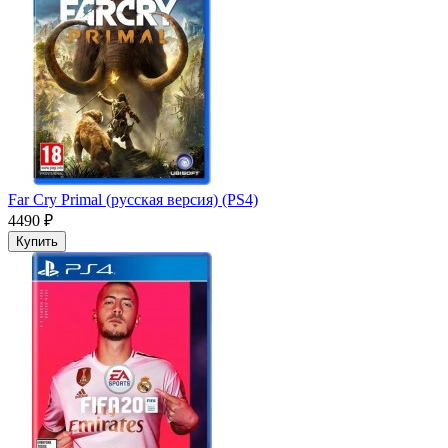
Far Cry Primal (русская версия) (PS4)
4490 ₽
Купить