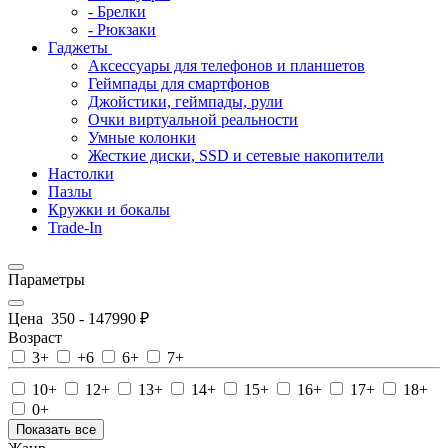
- Брелки
- Рюкзаки
Гаджеты
Аксессуары для телефонов и планшетов
Геймпады для смартфонов
Джойстики, геймпады, рули
Очки виртуальной реальности
Умные колонки
Жесткие диски, SSD и сетевые накопители
Настолки
Пазлы
Кружки и бокалы
Trade-In
Параметры
Цена
350
-
147990
₽
Возраст
3+
+6
6+
7+
10+
12+
13+
14+
15+
16+
17+
18+
0+
Показать все