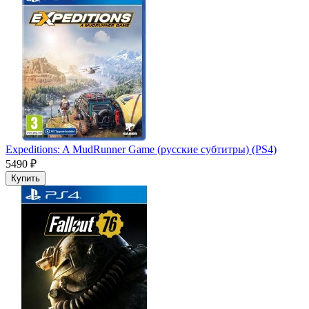
Expeditions: A MudRunner Game (русские субтитры) (PS4)
5490 ₽
Купить