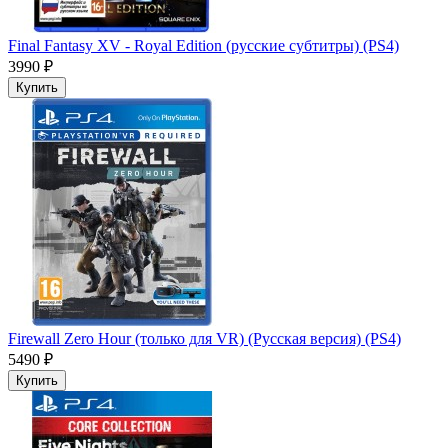
Final Fantasy XV - Royal Edition (русские субтитры) (PS4)
3990 ₽
Купить
Firewall Zero Hour (только для VR) (Русская версия) (PS4)
5490 ₽
Купить