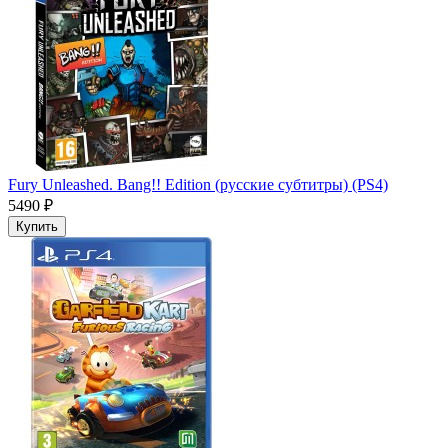
Fury Unleashed. Bang!! Edition (русские субтитры) (PS4)
5490 ₽
Купить