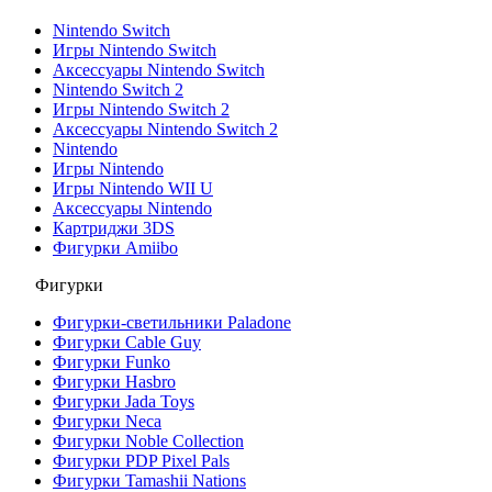
Nintendo Switch
Игры Nintendo Switch
Аксессуары Nintendo Switch
Nintendo Switch 2
Игры Nintendo Switch 2
Аксессуары Nintendo Switch 2
Nintendo
Игры Nintendo
Игры Nintendo WII U
Аксессуары Nintendo
Картриджи 3DS
Фигурки Amiibo
Фигурки
Фигурки-светильники Paladone
Фигурки Cable Guy
Фигурки Funko
Фигурки Hasbro
Фигурки Jada Toys
Фигурки Neca
Фигурки Noble Collection
Фигурки PDP Pixel Pals
Фигурки Tamashii Nations