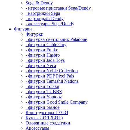
Sega & Dendy
- игровые приставки Sega/Dendy
- картриджи Sega
- картриджи Dendy
- аксессуары Sega/Dendy
Фигурки
Фигурки
- фигурка-светильник Paladone
- фигурки Cable Guy
- фигурки Funko
- фигурки Hasbro
- фигурки Jada Toys
- фигурки Neca
- фигурки Noble Collection
- фигурки PDP Pixel Pals
- фигурки Tamashii Nations
- фигурки Totaku
- фигурки TUBBZ
- фигурки Youtooz
- фигурки Good Smile Company
- фигурки разное
Конструкторы LEGO
Куклы ЛОЛ (LOL)
Оловянные солдатики
Аксессуары