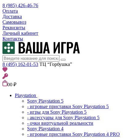
8 (985) 426-46-76
Оплата
Доставка
Самовывоз
Реквизиты
Личный кабинет
Контакты
8 (495) 162-01-53
ТЦ “Горбушка”
0
0 ₽
Playstation
Sony Playstation 5
- игровые приставки Sony Playstation 5
- игры для Sony Playstation 5
- аксессуары для Sony Playstation 5
- очки виртуальной реальности
Sony Playstation 4
- игровые приставки Sony Playstation 4 PRO