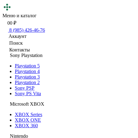
Меню и каталог
0
0 ₽
8 (985) 426-46-76
Аккаунт
Поиск
Контакты
Sony Playstation
Playstation 5
Playstation 4
Playstation 3
Playstation 2
Sony PSP
Sony PS Vita
Microsoft XBOX
XBOX Series
XBOX ONE
XBOX 360
Nintendo