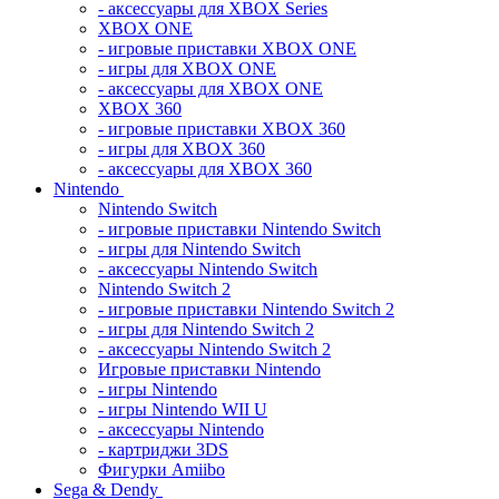
- аксессуары для XBOX Series
XBOX ONE
- игровые приставки XBOX ONE
- игры для XBOX ONE
- аксессуары для XBOX ONE
XBOX 360
- игровые приставки XBOX 360
- игры для XBOX 360
- аксессуары для XBOX 360
Nintendo
Nintendo Switch
- игровые приставки Nintendo Switch
- игры для Nintendo Switch
- аксессуары Nintendo Switch
Nintendo Switch 2
- игровые приставки Nintendo Switch 2
- игры для Nintendo Switch 2
- аксессуары Nintendo Switch 2
Игровые приставки Nintendo
- игры Nintendo
- игры Nintendo WII U
- аксессуары Nintendo
- картриджи 3DS
Фигурки Amiibo
Sega & Dendy