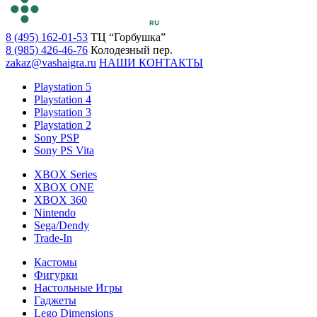
8 (495) 162-01-53
ТЦ “Горбушка”
8 (985) 426-46-76
Колодезный пер.
zakaz@vashaigra.ru
НАШИ КОНТАКТЫ
Playstation 5
Playstation 4
Playstation 3
Playstation 2
Sony PSP
Sony PS Vita
XBOX Series
XBOX ONE
XBOX 360
Nintendo
Sega/Dendy
Trade-In
Кастомы
Фигурки
Настольные Игры
Гаджеты
Lego Dimensions