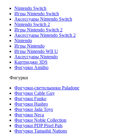
Nintendo Switch
Игры Nintendo Switch
Аксессуары Nintendo Switch
Nintendo Switch 2
Игры Nintendo Switch 2
Аксессуары Nintendo Switch 2
Nintendo
Игры Nintendo
Игры Nintendo WII U
Аксессуары Nintendo
Картриджи 3DS
Фигурки Amiibo
Фигурки
Фигурки-светильники Paladone
Фигурки Cable Guy
Фигурки Funko
Фигурки Hasbro
Фигурки Jada Toys
Фигурки Neca
Фигурки Noble Collection
Фигурки PDP Pixel Pals
Фигурки Tamashii Nations