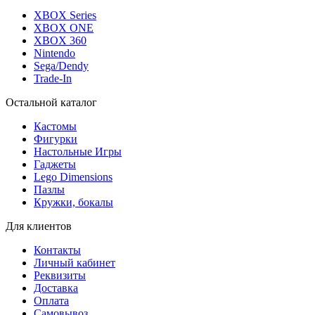
XBOX Series
XBOX ONE
XBOX 360
Nintendo
Sega/Dendy
Trade-In
Остальной каталог
Кастомы
Фигурки
Настольные Игры
Гаджеты
Lego Dimensions
Пазлы
Кружки, бокалы
Для клиентов
Контакты
Личный кабинет
Реквизиты
Доставка
Оплата
Самовывоз