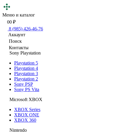
Меню и каталог
0
0 ₽
8 (985) 426-46-76
Аккаунт
Поиск
Контакты
Sony Playstation
Playstation 5
Playstation 4
Playstation 3
Playstation 2
Sony PSP
Sony PS Vita
Microsoft XBOX
XBOX Series
XBOX ONE
XBOX 360
Nintendo