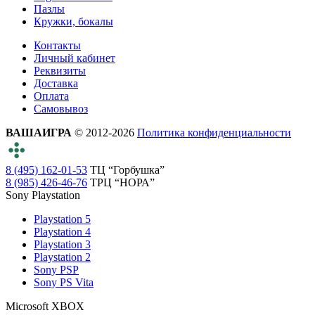
Пазлы
Кружки, бокалы
Контакты
Личный кабинет
Реквизиты
Доставка
Оплата
Самовывоз
ВАШАИГРА
© 2012-2026
Политика конфиденциальности
8 (495) 162-01-53
ТЦ “Горбушка”
8 (985) 426-46-76
ТРЦ “НОРА”
Sony Playstation
Playstation 5
Playstation 4
Playstation 3
Playstation 2
Sony PSP
Sony PS Vita
Microsoft XBOX