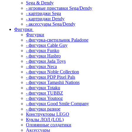
Sega & Dendy
- игровые приставки Sega/Dendy
- картриджи Sega
- картриджи Dendy
- аксессуары Sega/Dendy
Фигурки
Фигурки
- фигурка-светильник Paladone
- фигурки Cable Guy
- фигурки Funko
- фигурки Hasbro
- фигурки Jada Toys
- фигурки Neca
- фигурки Noble Collection
- фигурки PDP Pixel Pals
- фигурки Tamashii Nations
- фигурки Totaku
- фигурки TUBBZ
- фигурки Youtooz
- фигурки Good Smile Company
- фигурки разное
Конструкторы LEGO
Куклы ЛОЛ (LOL)
Оловянные солдатики
Аксессуары