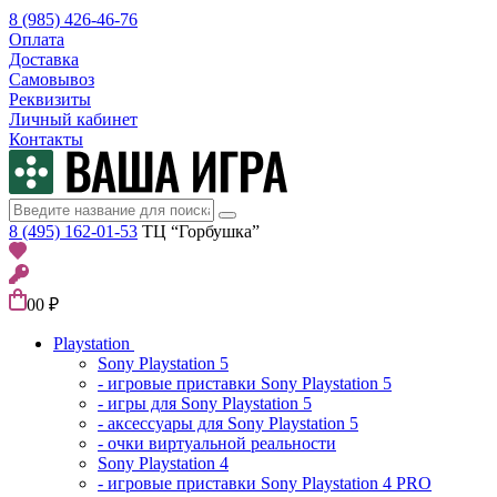
8 (985) 426-46-76
Оплата
Доставка
Самовывоз
Реквизиты
Личный кабинет
Контакты
8 (495) 162-01-53
ТЦ “Горбушка”
0
0 ₽
Playstation
Sony Playstation 5
- игровые приставки Sony Playstation 5
- игры для Sony Playstation 5
- аксессуары для Sony Playstation 5
- очки виртуальной реальности
Sony Playstation 4
- игровые приставки Sony Playstation 4 PRO