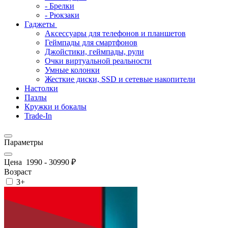
- Брелки
- Рюкзаки
Гаджеты
Аксессуары для телефонов и планшетов
Геймпады для смартфонов
Джойстики, геймпады, рули
Очки виртуальной реальности
Умные колонки
Жесткие диски, SSD и сетевые накопители
Настолки
Пазлы
Кружки и бокалы
Trade-In
Параметры
Цена
1990
-
30990
₽
Возраст
3+