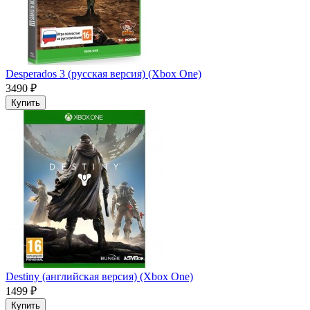
Desperados 3 (русская версия) (Xbox One)
3490 ₽
Купить
Destiny (английская версия) (Xbox One)
1499 ₽
Купить