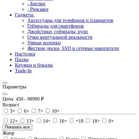
- Брелки
- Рюкзаки
Гаджеты
Аксессуары для телефонов и планшетов
Геймпады для смартфонов
Джойстики, геймпады, рули
Очки виртуальной реальности
Умные колонки
Жесткие диски, SSD и сетевые накопители
Настолки
Пазлы
Кружки и бокалы
Trade-In
Параметры
Цена
450
-
98990
₽
Возраст
3+
6+
7+
10+
12+
13+
14+
16+
+18
18+
0+
Показать все
Жанр