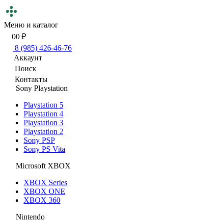
Меню и каталог
0
0 ₽
8 (985) 426-46-76
Аккаунт
Поиск
Контакты
Sony Playstation
Playstation 5
Playstation 4
Playstation 3
Playstation 2
Sony PSP
Sony PS Vita
Microsoft XBOX
XBOX Series
XBOX ONE
XBOX 360
Nintendo