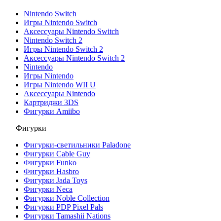
Nintendo Switch
Игры Nintendo Switch
Аксессуары Nintendo Switch
Nintendo Switch 2
Игры Nintendo Switch 2
Аксессуары Nintendo Switch 2
Nintendo
Игры Nintendo
Игры Nintendo WII U
Аксессуары Nintendo
Картриджи 3DS
Фигурки Amiibo
Фигурки
Фигурки-светильники Paladone
Фигурки Cable Guy
Фигурки Funko
Фигурки Hasbro
Фигурки Jada Toys
Фигурки Neca
Фигурки Noble Collection
Фигурки PDP Pixel Pals
Фигурки Tamashii Nations