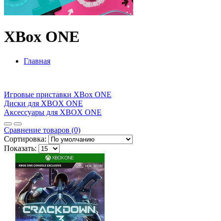
XBox ONE
Главная
Игровые приставки XBox ONE
Диски для XBOX ONE
Аксессуары для XBOX ONE
Сравнение товаров (0)
Сортировка:
Показать: