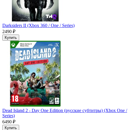
Darksiders II (Xbox 360 / One / Series)
2490 ₽
Купить
Dead Island 2 - Day One Edition (русские субтитры) (Xbox One /
Series)
6490 ₽
Купить