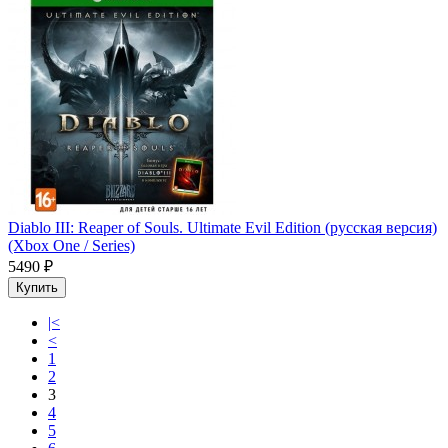
Diablo III: Reaper of Souls. Ultimate Evil Edition (русская версия)
(Xbox One / Series)
5490 ₽
Купить
|<
<
1
2
3
4
5