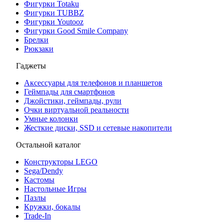
Фигурки Totaku
Фигурки TUBBZ
Фигурки Youtooz
Фигурки Good Smile Company
Брелки
Рюкзаки
Гаджеты
Аксессуары для телефонов и планшетов
Геймпады для смартфонов
Джойстики, геймпады, рули
Очки виртуальной реальности
Умные колонки
Жесткие диски, SSD и сетевые накопители
Остальной каталог
Конструкторы LEGO
Sega/Dendy
Кастомы
Настольные Игры
Пазлы
Кружки, бокалы
Trade-In