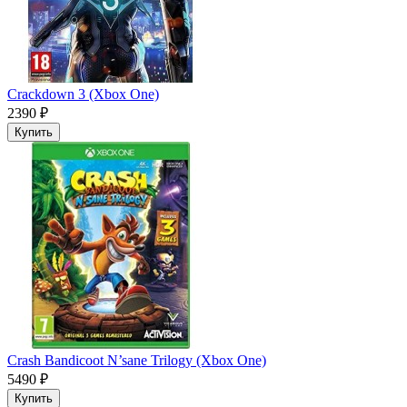
Crackdown 3 (Xbox One)
2390 ₽
Купить
Crash Bandicoot N’sane Trilogy (Xbox One)
5490 ₽
Купить