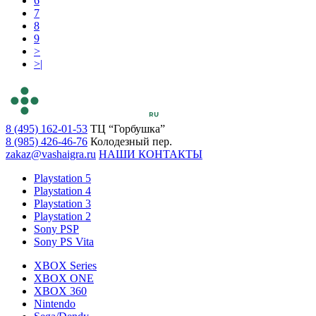
6
7
8
9
>
>|
8 (495) 162-01-53
ТЦ “Горбушка”
8 (985) 426-46-76
Колодезный пер.
zakaz@vashaigra.ru
НАШИ КОНТАКТЫ
Playstation 5
Playstation 4
Playstation 3
Playstation 2
Sony PSP
Sony PS Vita
XBOX Series
XBOX ONE
XBOX 360
Nintendo