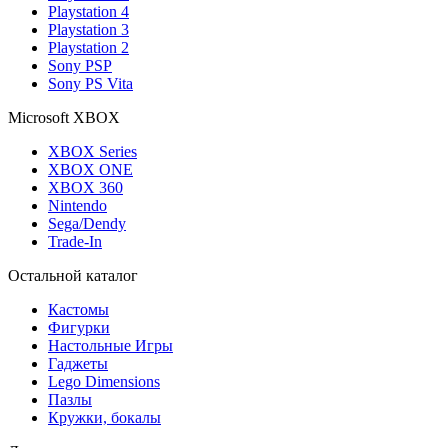
Playstation 4
Playstation 3
Playstation 2
Sony PSP
Sony PS Vita
Microsoft XBOX
XBOX Series
XBOX ONE
XBOX 360
Nintendo
Sega/Dendy
Trade-In
Остальной каталог
Кастомы
Фигурки
Настольные Игры
Гаджеты
Lego Dimensions
Пазлы
Кружки, бокалы