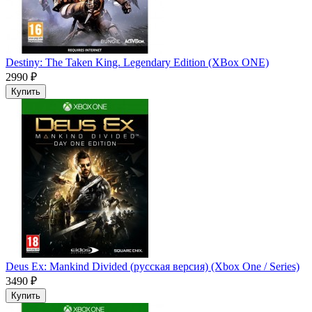
Destiny: The Taken King. Legendary Edition (XBox ONE)
2990 ₽
Купить
Deus Ex: Mankind Divided (русская версия) (Xbox One / Series)
3490 ₽
Купить