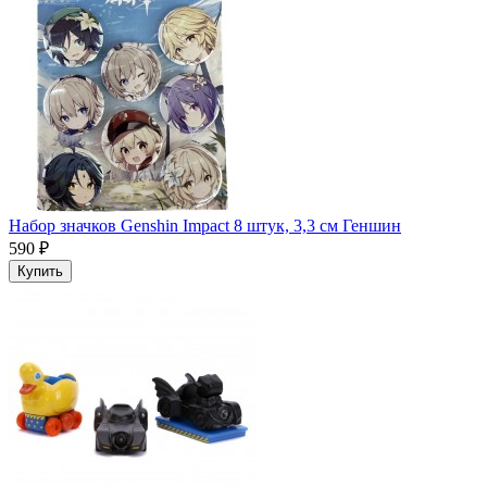
Набор значков Genshin Impact 8 штук, 3,3 см Геншин
590 ₽
Купить