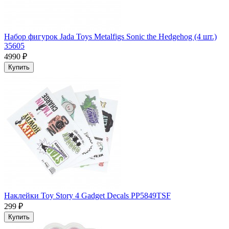
Набор фигурок Jada Toys Metalfigs Sonic the Hedgehog (4 шт.)
35605
4990 ₽
Купить
Наклейки Toy Story 4 Gadget Decals PP5849TSF
299 ₽
Купить