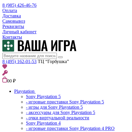
8 (985) 426-46-76
Оплата
Доставка
Самовывоз
Реквизиты
Личный кабинет
Контакты
8 (495) 162-01-53
ТЦ “Горбушка”
0
0 ₽
Playstation
Sony Playstation 5
- игровые приставки Sony Playstation 5
- игры для Sony Playstation 5
- аксессуары для Sony Playstation 5
- очки виртуальной реальности
Sony Playstation 4
- игровые приставки Sony Playstation 4 PRO