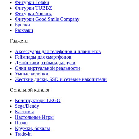
Фигурки Totaku
Фигурки TUBBZ
Фигурки Youtooz
Фигурки Good Smile Company
Брелки
Рюкзаки
Гаджеты
Аксессуары для телефонов и планшетов
Геймпады для смартфонов
Джойстики, геймпады, рули
Очки виртуальной реальности
Умные колонки
Жесткие диски, SSD и сетевые накопители
Остальной каталог
Конструкторы LEGO
Sega/Dendy
Кастомы
Настольные Игры
Пазлы
Кружки, бокалы
Trade-In