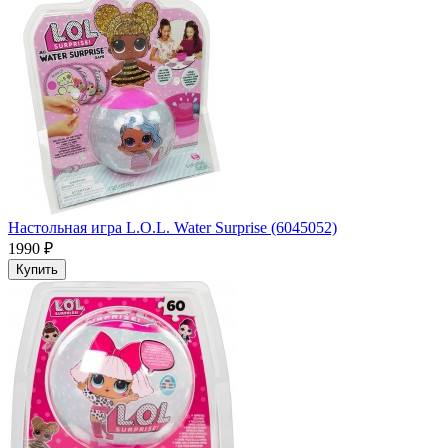
Настольная игра L.O.L. Water Surprise (6045052)
1990 ₽
Купить