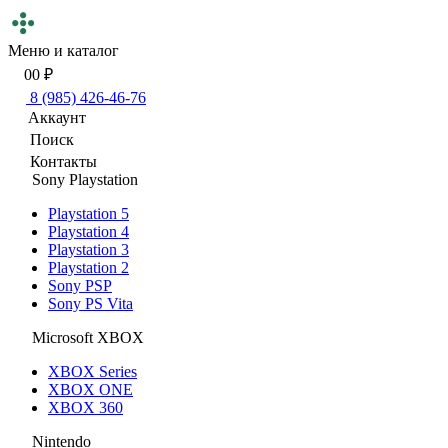
Меню и каталог
0
0 ₽
8 (985) 426-46-76
Аккаунт
Поиск
Контакты
Sony Playstation
Playstation 5
Playstation 4
Playstation 3
Playstation 2
Sony PSP
Sony PS Vita
Microsoft XBOX
XBOX Series
XBOX ONE
XBOX 360
Nintendo