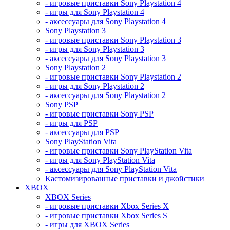
- игровые приставки Sony Playstation 4
- игры для Sony Playstation 4
- аксессуары для Sony Playstation 4
Sony Playstation 3
- игровые приставки Sony Playstation 3
- игры для Sony Playstation 3
- аксессуары для Sony Playstation 3
Sony Playstation 2
- игровые приставки Sony Playstation 2
- игры для Sony Playstation 2
- аксессуары для Sony Playstation 2
Sony PSP
- игровые приставки Sony PSP
- игры для PSP
- аксессуары для PSP
Sony PlayStation Vita
- игровые приставки Sony PlayStation Vita
- игры для Sony PlayStation Vita
- аксессуары для Sony PlayStation Vita
Кастомизированные приставки и джойстики
XBOX
XBOX Series
- игровые приставки Xbox Series X
- игровые приставки Xbox Series S
- игры для XBOX Series