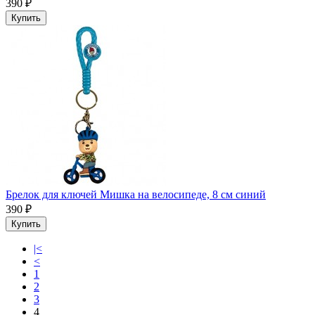
390 ₽
Купить
Брелок для ключей Мишка на велосипеде, 8 см синий
390 ₽
Купить
|<
<
1
2
3
4