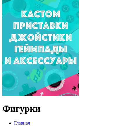
Фигурки
Главная