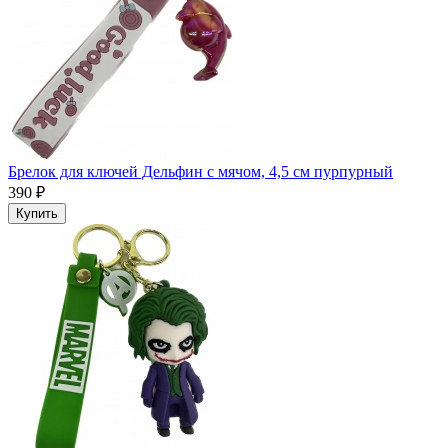
Брелок для ключей Дельфин с мячом, 4,5 см пурпурный
390 ₽
Купить