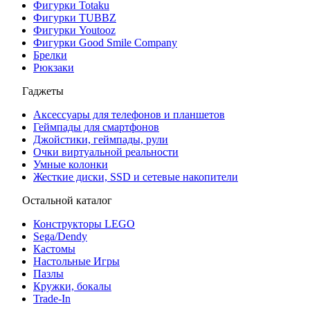
Фигурки Totaku
Фигурки TUBBZ
Фигурки Youtooz
Фигурки Good Smile Company
Брелки
Рюкзаки
Гаджеты
Аксессуары для телефонов и планшетов
Геймпады для смартфонов
Джойстики, геймпады, рули
Очки виртуальной реальности
Умные колонки
Жесткие диски, SSD и сетевые накопители
Остальной каталог
Конструкторы LEGO
Sega/Dendy
Кастомы
Настольные Игры
Пазлы
Кружки, бокалы
Trade-In