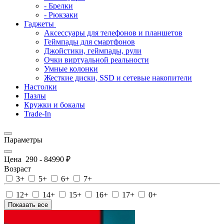
- Брелки
- Рюкзаки
Гаджеты
Аксессуары для телефонов и планшетов
Геймпады для смартфонов
Джойстики, геймпады, рули
Очки виртуальной реальности
Умные колонки
Жесткие диски, SSD и сетевые накопители
Настолки
Пазлы
Кружки и бокалы
Trade-In
Параметры
Цена
290
-
84990
₽
Возраст
3+
5+
6+
7+
12+
14+
15+
16+
17+
0+
Показать все