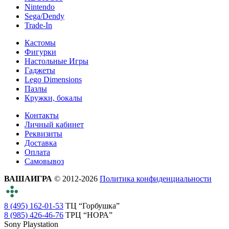
Nintendo
Sega/Dendy
Trade-In
Кастомы
Фигурки
Настольные Игры
Гаджеты
Lego Dimensions
Пазлы
Кружки, бокалы
Контакты
Личный кабинет
Реквизиты
Доставка
Оплата
Самовывоз
ВАШАИГРА
© 2012-2026
Политика конфиденциальности
8 (495) 162-01-53
ТЦ “Горбушка”
8 (985) 426-46-76
ТРЦ “НОРА”
Sony Playstation