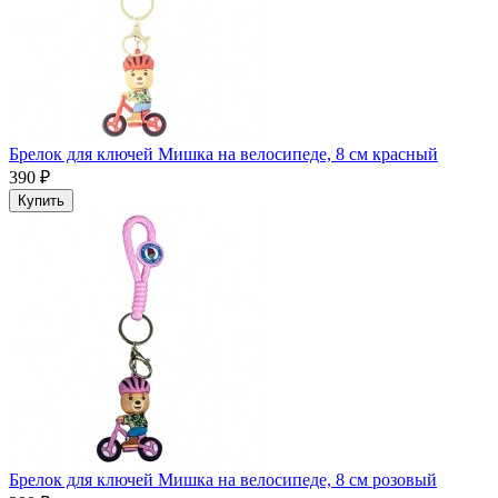
Брелок для ключей Мишка на велосипеде, 8 см красный
390 ₽
Купить
Брелок для ключей Мишка на велосипеде, 8 см розовый