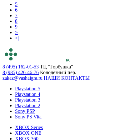
5
6
7
8
9
>
>|
8 (495) 162-01-53
ТЦ “Горбушка”
8 (985) 426-46-76
Колодезный пер.
zakaz@vashaigra.ru
НАШИ КОНТАКТЫ
Playstation 5
Playstation 4
Playstation 3
Playstation 2
Sony PSP
Sony PS Vita
XBOX Series
XBOX ONE
XBOX 360