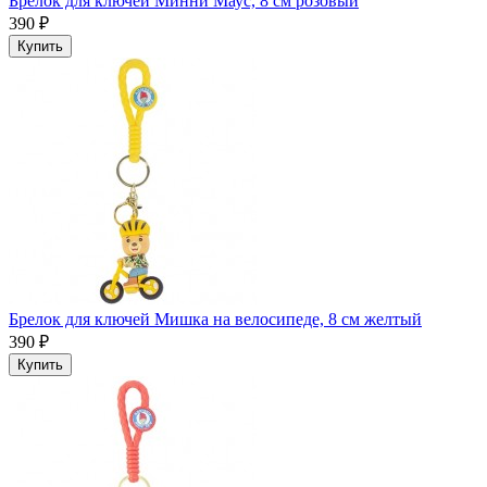
Брелок для ключей Минни Маус, 8 см розовый
390 ₽
Купить
Брелок для ключей Мишка на велосипеде, 8 см желтый
390 ₽
Купить