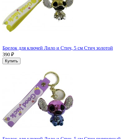
Брелок для ключей Лило и Стич, 5 см Стич золотой
390 ₽
Купить
Брелок для ключей Лило и Стич, 5 см Стич пурпурный