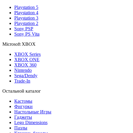
Playstation 5
Playstation 4
Playstation 3
Playstation 2
Sony PSP
Sony PS Vita
Microsoft XBOX
XBOX Series
XBOX ONE
XBOX 360
Nintendo
Sega/Dendy
Trade-In
Остальной каталог
Кастомы
Фигурки
Настольные Игры
Гаджеты
Lego Dimensions
Пазлы