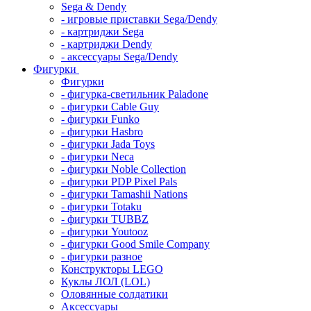
Sega & Dendy
- игровые приставки Sega/Dendy
- картриджи Sega
- картриджи Dendy
- аксессуары Sega/Dendy
Фигурки
Фигурки
- фигурка-светильник Paladone
- фигурки Cable Guy
- фигурки Funko
- фигурки Hasbro
- фигурки Jada Toys
- фигурки Neca
- фигурки Noble Collection
- фигурки PDP Pixel Pals
- фигурки Tamashii Nations
- фигурки Totaku
- фигурки TUBBZ
- фигурки Youtooz
- фигурки Good Smile Company
- фигурки разное
Конструкторы LEGO
Куклы ЛОЛ (LOL)
Оловянные солдатики
Аксессуары