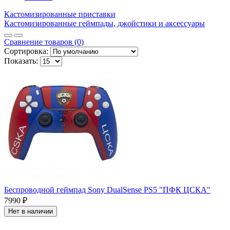
Кастомизированные приставки
Кастомизированные геймпады, джойстики и аксессуары
Сравнение товаров (0)
Сортировка:
Показать:
Беспроводной геймпад Sony DualSense PS5 "ПФК ЦСКА"
7990 ₽
Нет в наличии