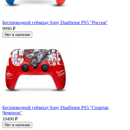
Беспроводной геймпад Sony DualSense PS5 "Россия"
9990 ₽
Нет в наличии
Беспроводной геймпад Sony DualSense PS5 "Спартак
Чемпион"
10490 ₽
Нет в наличии