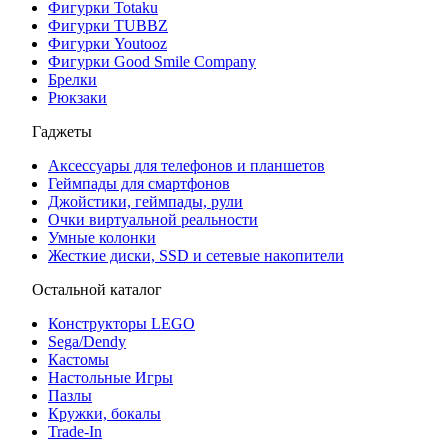
Фигурки Totaku
Фигурки TUBBZ
Фигурки Youtooz
Фигурки Good Smile Company
Брелки
Рюкзаки
Гаджеты
Аксессуары для телефонов и планшетов
Геймпады для смартфонов
Джойстики, геймпады, рули
Очки виртуальной реальности
Умные колонки
Жесткие диски, SSD и сетевые накопители
Остальной каталог
Конструкторы LEGO
Sega/Dendy
Кастомы
Настольные Игры
Пазлы
Кружки, бокалы
Trade-In