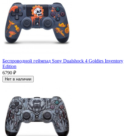
Беспроводной геймпад Sony Dualshock 4 Goldies Inventory
Edition
6790 ₽
Нет в наличии