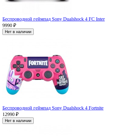
Беспроводной геймпад Sony Dualshock 4 FC Inter
9990 ₽
Нет в наличии
Беспроводной геймпад Sony Dualshock 4 Fortnite
12990 ₽
Нет в наличии