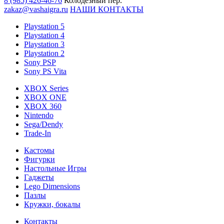
8 (985) 426-46-76
Колодезный пер.
zakaz@vashaigra.ru
НАШИ КОНТАКТЫ
Playstation 5
Playstation 4
Playstation 3
Playstation 2
Sony PSP
Sony PS Vita
XBOX Series
XBOX ONE
XBOX 360
Nintendo
Sega/Dendy
Trade-In
Кастомы
Фигурки
Настольные Игры
Гаджеты
Lego Dimensions
Пазлы
Кружки, бокалы
Контакты