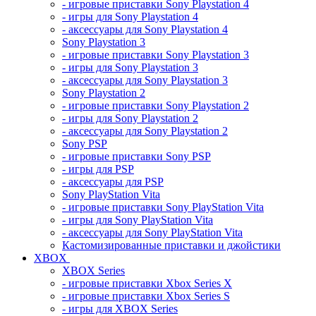
- игровые приставки Sony Playstation 4
- игры для Sony Playstation 4
- аксессуары для Sony Playstation 4
Sony Playstation 3
- игровые приставки Sony Playstation 3
- игры для Sony Playstation 3
- аксессуары для Sony Playstation 3
Sony Playstation 2
- игровые приставки Sony Playstation 2
- игры для Sony Playstation 2
- аксессуары для Sony Playstation 2
Sony PSP
- игровые приставки Sony PSP
- игры для PSP
- аксессуары для PSP
Sony PlayStation Vita
- игровые приставки Sony PlayStation Vita
- игры для Sony PlayStation Vita
- аксессуары для Sony PlayStation Vita
Кастомизированные приставки и джойстики
XBOX
XBOX Series
- игровые приставки Xbox Series X
- игровые приставки Xbox Series S
- игры для XBOX Series