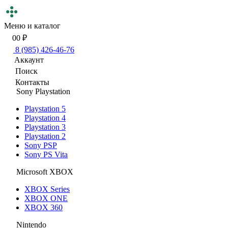
Меню и каталог
0
0 ₽
8 (985) 426-46-76
Аккаунт
Поиск
Контакты
Sony Playstation
Playstation 5
Playstation 4
Playstation 3
Playstation 2
Sony PSP
Sony PS Vita
Microsoft XBOX
XBOX Series
XBOX ONE
XBOX 360
Nintendo