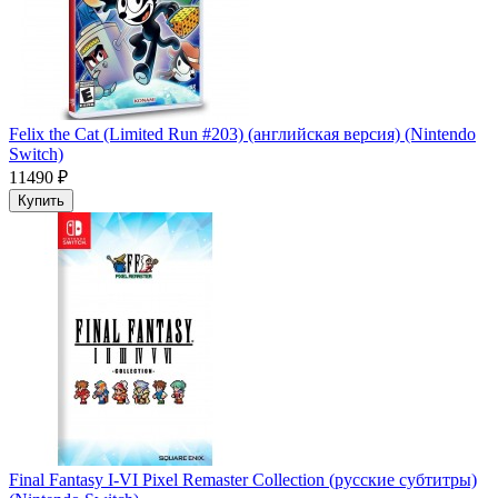
Felix the Cat (Limited Run #203) (английская версия) (Nintendo
Switch)
11490 ₽
Купить
Final Fantasy I-VI Pixel Remaster Collection (русские субтитры)