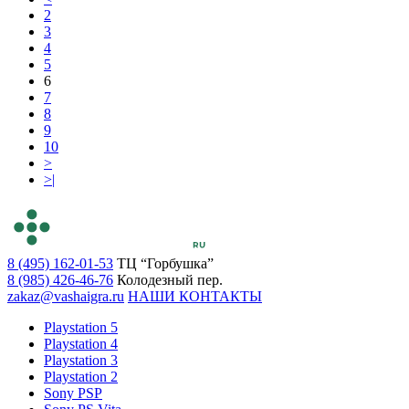
2
3
4
5
6
7
8
9
10
>
>|
8 (495) 162-01-53
ТЦ “Горбушка”
8 (985) 426-46-76
Колодезный пер.
zakaz@vashaigra.ru
НАШИ КОНТАКТЫ
Playstation 5
Playstation 4
Playstation 3
Playstation 2
Sony PSP