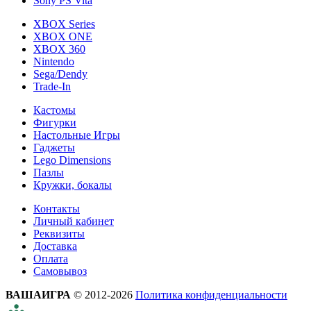
Sony PS Vita
XBOX Series
XBOX ONE
XBOX 360
Nintendo
Sega/Dendy
Trade-In
Кастомы
Фигурки
Настольные Игры
Гаджеты
Lego Dimensions
Пазлы
Кружки, бокалы
Контакты
Личный кабинет
Реквизиты
Доставка
Оплата
Самовывоз
ВАШАИГРА
© 2012-2026
Политика конфиденциальности