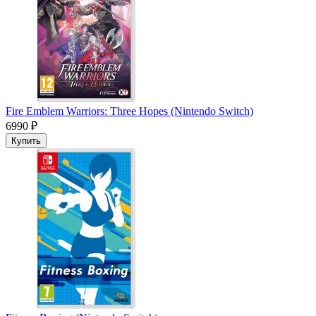
Fire Emblem Warriors: Three Hopes (Nintendo Switch)
6990 ₽
Купить