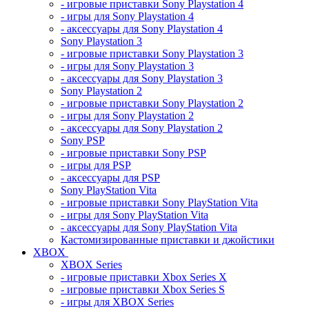
- игровые приставки Sony Playstation 4
- игры для Sony Playstation 4
- аксессуары для Sony Playstation 4
Sony Playstation 3
- игровые приставки Sony Playstation 3
- игры для Sony Playstation 3
- аксессуары для Sony Playstation 3
Sony Playstation 2
- игровые приставки Sony Playstation 2
- игры для Sony Playstation 2
- аксессуары для Sony Playstation 2
Sony PSP
- игровые приставки Sony PSP
- игры для PSP
- аксессуары для PSP
Sony PlayStation Vita
- игровые приставки Sony PlayStation Vita
- игры для Sony PlayStation Vita
- аксессуары для Sony PlayStation Vita
Кастомизированные приставки и джойстики
XBOX
XBOX Series
- игровые приставки Xbox Series X
- игровые приставки Xbox Series S
- игры для XBOX Series