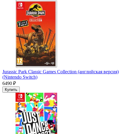
Jurassic Park Classic Games Collection (английская версия)
(Nintendo Switch)
6490 ₽
Купить