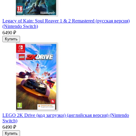
Legacy of Kain: Soul Reaver 1 & 2 Remastered (русская версия)
(Nintendo Switch)
6490 ₽
Купить
LEGO 2K Drive (код загрузки) (английская версия) (Nintendo
Switch)
6490 ₽
Купить