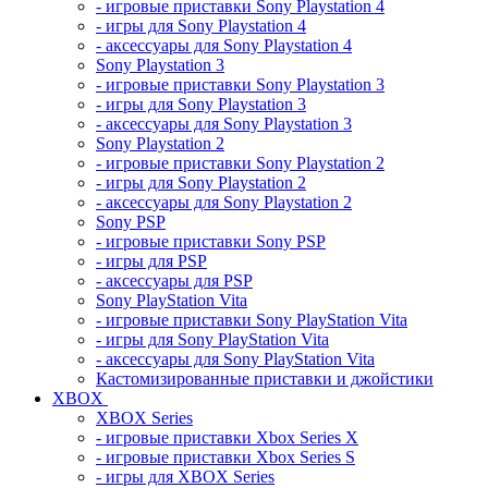
- игровые приставки Sony Playstation 4
- игры для Sony Playstation 4
- аксессуары для Sony Playstation 4
Sony Playstation 3
- игровые приставки Sony Playstation 3
- игры для Sony Playstation 3
- аксессуары для Sony Playstation 3
Sony Playstation 2
- игровые приставки Sony Playstation 2
- игры для Sony Playstation 2
- аксессуары для Sony Playstation 2
Sony PSP
- игровые приставки Sony PSP
- игры для PSP
- аксессуары для PSP
Sony PlayStation Vita
- игровые приставки Sony PlayStation Vita
- игры для Sony PlayStation Vita
- аксессуары для Sony PlayStation Vita
Кастомизированные приставки и джойстики
XBOX
XBOX Series
- игровые приставки Xbox Series X
- игровые приставки Xbox Series S
- игры для XBOX Series