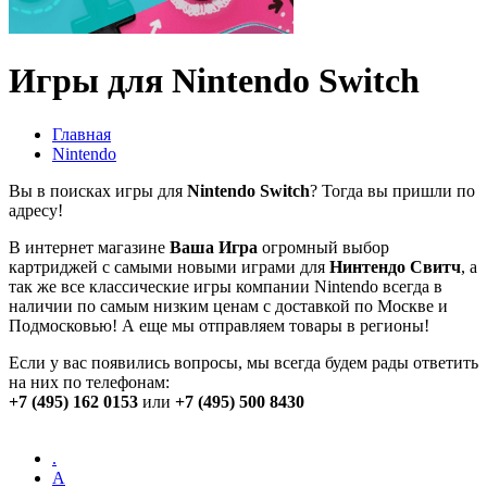
Игры для Nintendo Switch
Главная
Nintendo
Вы в поисках игры для
Nintendo Switch
? Тогда вы пришли по
адресу!
В интернет магазине
Ваша Игра
огромный выбор
картриджей с самыми новыми играми для
Нинтендо Свитч
, а
так же все классические игры компании Nintendo всегда в
наличии по самым низким ценам с доставкой по Москве и
Подмосковью! А еще мы отправляем товары в регионы!
Если у вас появились вопросы, мы всегда будем рады ответить
на них по телефонам:
+7 (495) 162 0153
или
+7 (495) 500 8430
.
A