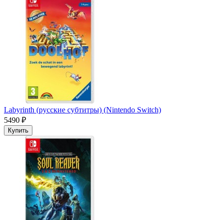
Labyrinth (русские субтитры) (Nintendo Switch)
5490 ₽
Купить