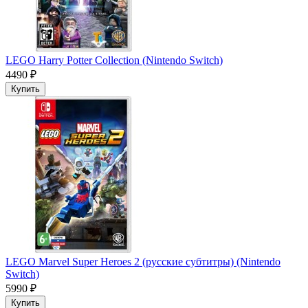
LEGO Harry Potter Collection (Nintendo Switch)
4490 ₽
Купить
LEGO Marvel Super Heroes 2 (русские субтитры) (Nintendo
Switch)
5990 ₽
Купить