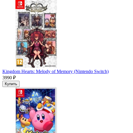
Kingdom Hearts: Melody of Memory (Nintendo Switch)
3990 ₽
Купить