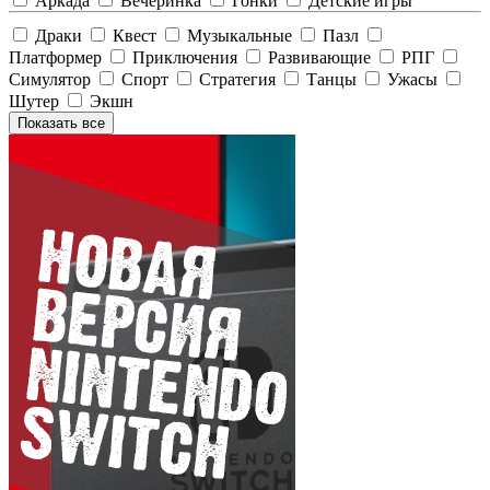
Аркада
Вечеринка
Гонки
Детские игры
Драки
Квест
Музыкальные
Пазл
Платформер
Приключения
Развивающие
РПГ
Симулятор
Спорт
Стратегия
Танцы
Ужасы
Шутер
Экшн
Показать все