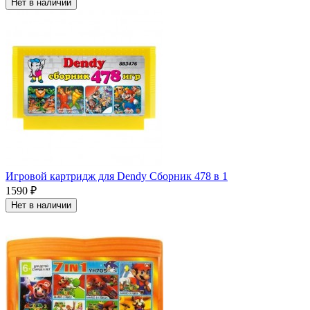
Нет в наличии
Игровой картридж для Dendy Сборник 478 в 1
1590 ₽
Нет в наличии