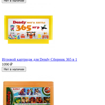
Нет в наличии
Игровой картридж для Dendy Сборник 365 в 1
1090 ₽
Нет в наличии