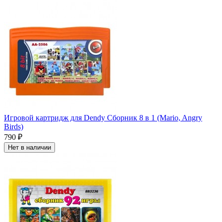
Игровой картридж для Dendy Сборник 8 в 1 (Mario, Angry
Birds)
790 ₽
Нет в наличии