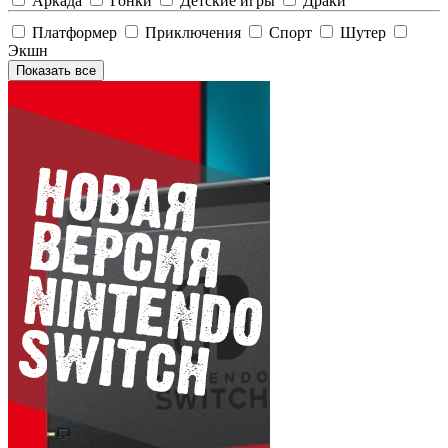
Аркада
Гонки
Детские игры
Драки
Платформер
Приключения
Спорт
Шутер
Экшн
Показать все