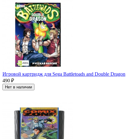
Игровой картридж для Sega Battletoads and Double Dragon
490 ₽
Нет в наличии