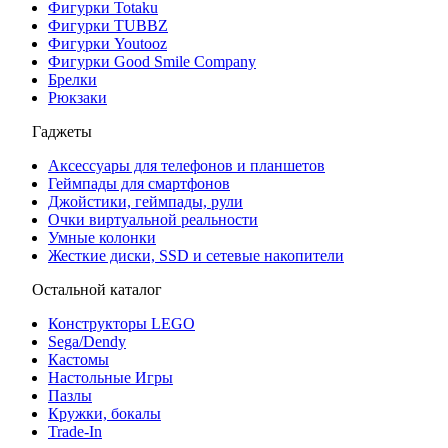
Фигурки Totaku
Фигурки TUBBZ
Фигурки Youtooz
Фигурки Good Smile Company
Брелки
Рюкзаки
Гаджеты
Аксессуары для телефонов и планшетов
Геймпады для смартфонов
Джойстики, геймпады, рули
Очки виртуальной реальности
Умные колонки
Жесткие диски, SSD и сетевые накопители
Остальной каталог
Конструкторы LEGO
Sega/Dendy
Кастомы
Настольные Игры
Пазлы
Кружки, бокалы
Trade-In