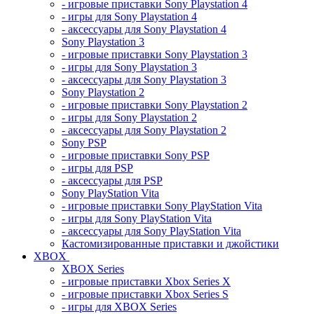
- игровые приставки Sony Playstation 4
- игры для Sony Playstation 4
- аксессуары для Sony Playstation 4
Sony Playstation 3
- игровые приставки Sony Playstation 3
- игры для Sony Playstation 3
- аксессуары для Sony Playstation 3
Sony Playstation 2
- игровые приставки Sony Playstation 2
- игры для Sony Playstation 2
- аксессуары для Sony Playstation 2
Sony PSP
- игровые приставки Sony PSP
- игры для PSP
- аксессуары для PSP
Sony PlayStation Vita
- игровые приставки Sony PlayStation Vita
- игры для Sony PlayStation Vita
- аксессуары для Sony PlayStation Vita
Кастомизированные приставки и джойстики
XBOX
XBOX Series
- игровые приставки Xbox Series X
- игровые приставки Xbox Series S
- игры для XBOX Series