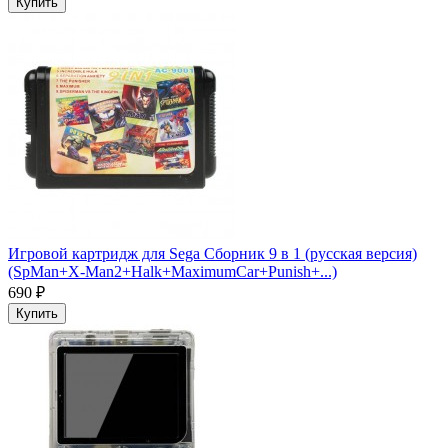
Купить
Игровой картридж для Sega Сборник 9 в 1 (русская версия)
(SpMan+X-Man2+Halk+MaximumCar+Punish+...)
690 ₽
Купить