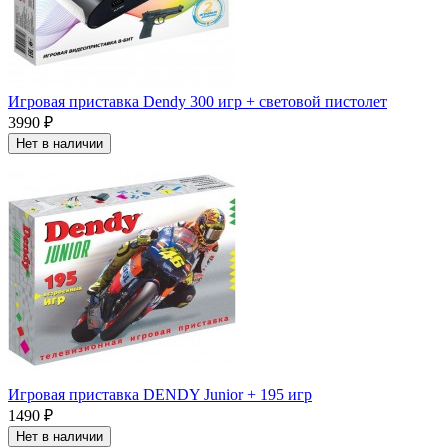
Игровая приставка Dendy 300 игр + световой пистолет
3990 ₽
Нет в наличии
Игровая приставка DENDY Junior + 195 игр
1490 ₽
Нет в наличии