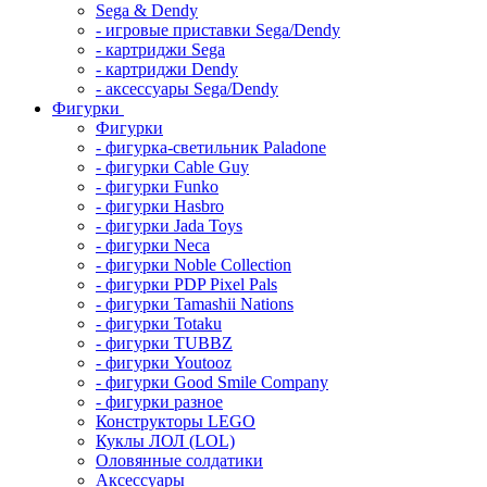
Sega & Dendy
- игровые приставки Sega/Dendy
- картриджи Sega
- картриджи Dendy
- аксессуары Sega/Dendy
Фигурки
Фигурки
- фигурка-светильник Paladone
- фигурки Cable Guy
- фигурки Funko
- фигурки Hasbro
- фигурки Jada Toys
- фигурки Neca
- фигурки Noble Collection
- фигурки PDP Pixel Pals
- фигурки Tamashii Nations
- фигурки Totaku
- фигурки TUBBZ
- фигурки Youtooz
- фигурки Good Smile Company
- фигурки разное
Конструкторы LEGO
Куклы ЛОЛ (LOL)
Оловянные солдатики
Аксессуары