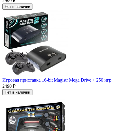
2990 ₽
Нет в наличии
Игровая приставка 16-bit Magistr Mega Drive + 250 игр
2490 ₽
Нет в наличии