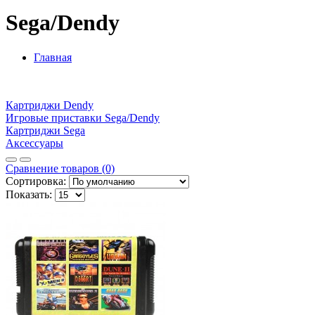
Sega/Dendy
Главная
Картриджи Dendy
Игровые приставки Sega/Dendy
Картриджи Sega
Аксессуары
Сравнение товаров (0)
Сортировка:
Показать: