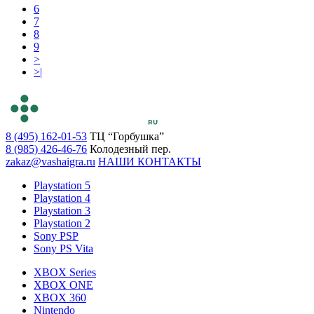
6
7
8
9
>
>|
8 (495) 162-01-53
ТЦ “Горбушка”
8 (985) 426-46-76
Колодезный пер.
zakaz@vashaigra.ru
НАШИ КОНТАКТЫ
Playstation 5
Playstation 4
Playstation 3
Playstation 2
Sony PSP
Sony PS Vita
XBOX Series
XBOX ONE
XBOX 360
Nintendo