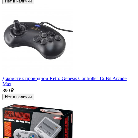
Нет в наличии
Джойстик проводной Retro Genesis Controller 16-Bit Arcade
Max
890 ₽
Нет в наличии