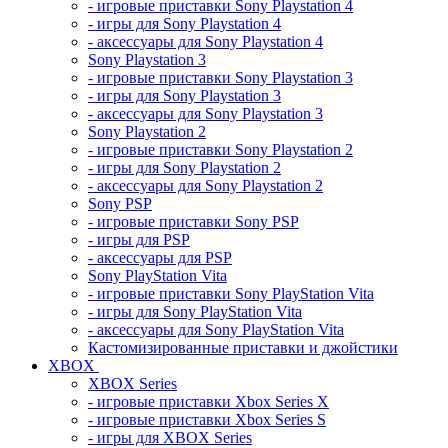
- игровые приставки Sony Playstation 4
- игры для Sony Playstation 4
- аксессуары для Sony Playstation 4
Sony Playstation 3
- игровые приставки Sony Playstation 3
- игры для Sony Playstation 3
- аксессуары для Sony Playstation 3
Sony Playstation 2
- игровые приставки Sony Playstation 2
- игры для Sony Playstation 2
- аксессуары для Sony Playstation 2
Sony PSP
- игровые приставки Sony PSP
- игры для PSP
- аксессуары для PSP
Sony PlayStation Vita
- игровые приставки Sony PlayStation Vita
- игры для Sony PlayStation Vita
- аксессуары для Sony PlayStation Vita
Кастомизированные приставки и джойстики
XBOX
XBOX Series
- игровые приставки Xbox Series X
- игровые приставки Xbox Series S
- игры для XBOX Series