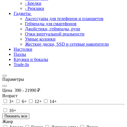
- Брелки
- Рюкзаки
Гаджеты
Аксессуары для телефонов и планшетов
Геймпады для смартфонов
Джойстики, геймпады, рули
Очки виртуальной реальности
Умные колонки
Жесткие диски, SSD и сетевые накопители
Настолки
Пазлы
Кружки и бокалы
Trade-In
Параметры
Цена
390
-
21990
₽
Возраст
3+
6+
12+
14+
16+
Показать все
Жанр