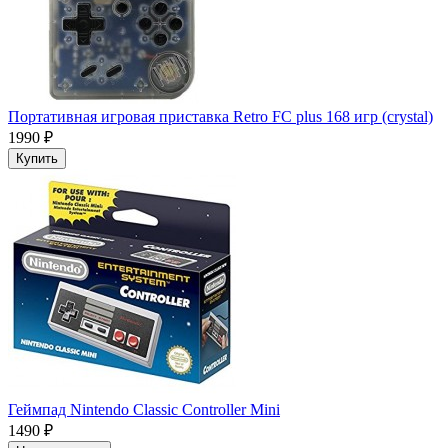
Портативная игровая приставка Retro FC plus 168 игр (crystal)
1990 ₽
Купить
Геймпад Nintendo Classic Controller Mini
1490 ₽