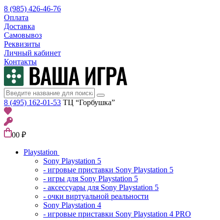
8 (985) 426-46-76
Оплата
Доставка
Самовывоз
Реквизиты
Личный кабинет
Контакты
8 (495) 162-01-53
ТЦ “Горбушка”
0
0 ₽
Playstation
Sony Playstation 5
- игровые приставки Sony Playstation 5
- игры для Sony Playstation 5
- аксессуары для Sony Playstation 5
- очки виртуальной реальности
Sony Playstation 4
- игровые приставки Sony Playstation 4 PRO