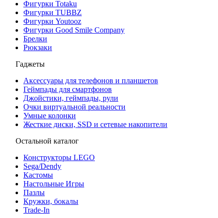
Фигурки Totaku
Фигурки TUBBZ
Фигурки Youtooz
Фигурки Good Smile Company
Брелки
Рюкзаки
Гаджеты
Аксессуары для телефонов и планшетов
Геймпады для смартфонов
Джойстики, геймпады, рули
Очки виртуальной реальности
Умные колонки
Жесткие диски, SSD и сетевые накопители
Остальной каталог
Конструкторы LEGO
Sega/Dendy
Кастомы
Настольные Игры
Пазлы
Кружки, бокалы
Trade-In