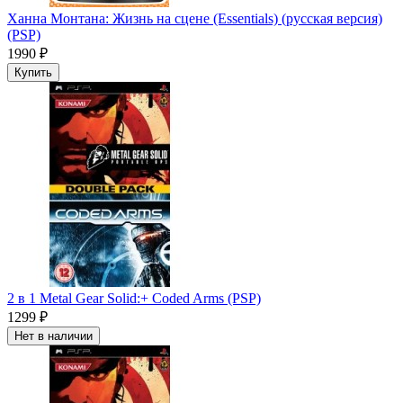
Ханна Монтана: Жизнь на сцене (Essentials) (русская версия)
(PSP)
1990 ₽
Купить
2 в 1 Metal Gear Solid:+ Coded Arms (PSP)
1299 ₽
Нет в наличии