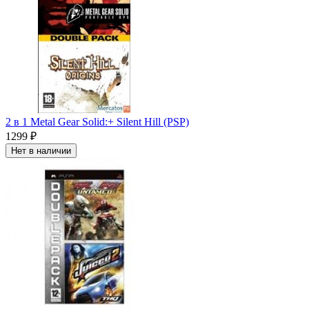
2 в 1 Metal Gear Solid:+ Silent Hill (PSP)
1299 ₽
Нет в наличии