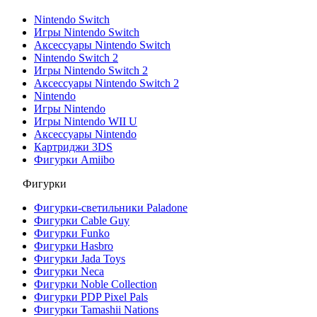
Nintendo Switch
Игры Nintendo Switch
Аксессуары Nintendo Switch
Nintendo Switch 2
Игры Nintendo Switch 2
Аксессуары Nintendo Switch 2
Nintendo
Игры Nintendo
Игры Nintendo WII U
Аксессуары Nintendo
Картриджи 3DS
Фигурки Amiibo
Фигурки
Фигурки-светильники Paladone
Фигурки Cable Guy
Фигурки Funko
Фигурки Hasbro
Фигурки Jada Toys
Фигурки Neca
Фигурки Noble Collection
Фигурки PDP Pixel Pals
Фигурки Tamashii Nations