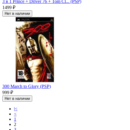
3 в 1 Prince + Driver 76 + Tom Cl... (PSP)
1499 ₽
Нет в наличии
300 March to Glory (PSP)
999 ₽
Нет в наличии
|<
<
1
2
3