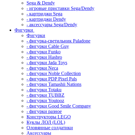
Sega & Dendy
- игровые приставки Sega/Dendy
- картриджи Sega
- картриджи Dendy
- аксессуары Sega/Dendy
Фигурки
Фигурки
- фигурка-светильник Paladone
- фигурки Cable Guy
- фигурки Funko
- фигурки Hasbro
- фигурки Jada Toys
- фигурки Neca
- фигурки Noble Collection
- фигурки PDP Pixel Pals
- фигурки Tamashii Nations
- фигурки Totaku
- фигурки TUBBZ
- фигурки Youtooz
- фигурки Good Smile Company
- фигурки разное
Конструкторы LEGO
Куклы ЛОЛ (LOL)
Оловянные солдатики
Аксессуары