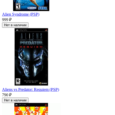
Alien Syndrome (PSP)
999 ₽
Нет в наличии
Aliens vs Predator: Requiem (PSP)
790 ₽
Нет в наличии