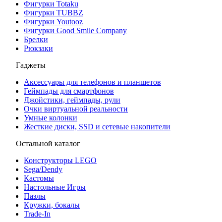
Фигурки Totaku
Фигурки TUBBZ
Фигурки Youtooz
Фигурки Good Smile Company
Брелки
Рюкзаки
Гаджеты
Аксессуары для телефонов и планшетов
Геймпады для смартфонов
Джойстики, геймпады, рули
Очки виртуальной реальности
Умные колонки
Жесткие диски, SSD и сетевые накопители
Остальной каталог
Конструкторы LEGO
Sega/Dendy
Кастомы
Настольные Игры
Пазлы
Кружки, бокалы
Trade-In