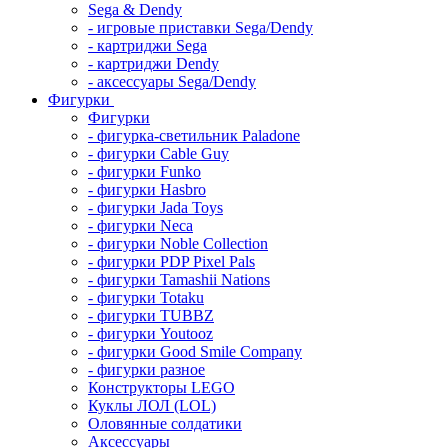
Sega & Dendy
- игровые приставки Sega/Dendy
- картриджи Sega
- картриджи Dendy
- аксессуары Sega/Dendy
Фигурки
Фигурки
- фигурка-светильник Paladone
- фигурки Cable Guy
- фигурки Funko
- фигурки Hasbro
- фигурки Jada Toys
- фигурки Neca
- фигурки Noble Collection
- фигурки PDP Pixel Pals
- фигурки Tamashii Nations
- фигурки Totaku
- фигурки TUBBZ
- фигурки Youtooz
- фигурки Good Smile Company
- фигурки разное
Конструкторы LEGO
Куклы ЛОЛ (LOL)
Оловянные солдатики
Аксессуары