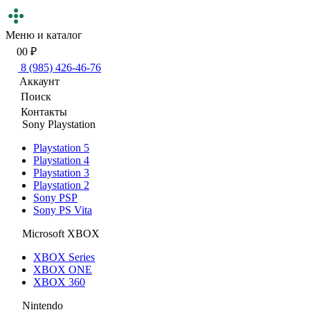
Меню и каталог
0
0 ₽
8 (985) 426-46-76
Аккаунт
Поиск
Контакты
Sony Playstation
Playstation 5
Playstation 4
Playstation 3
Playstation 2
Sony PSP
Sony PS Vita
Microsoft XBOX
XBOX Series
XBOX ONE
XBOX 360
Nintendo