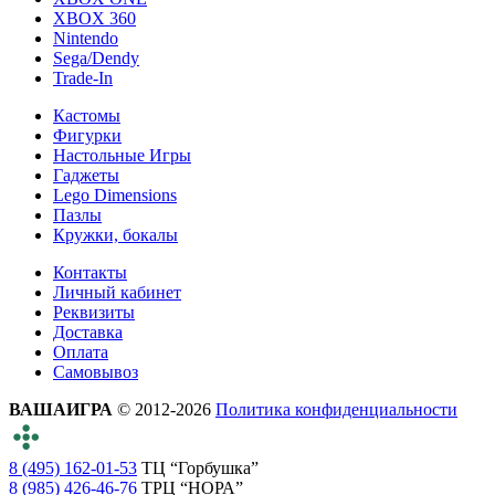
XBOX 360
Nintendo
Sega/Dendy
Trade-In
Кастомы
Фигурки
Настольные Игры
Гаджеты
Lego Dimensions
Пазлы
Кружки, бокалы
Контакты
Личный кабинет
Реквизиты
Доставка
Оплата
Самовывоз
ВАШАИГРА
© 2012-2026
Политика конфиденциальности
8 (495) 162-01-53
ТЦ “Горбушка”
8 (985) 426-46-76
ТРЦ “НОРА”