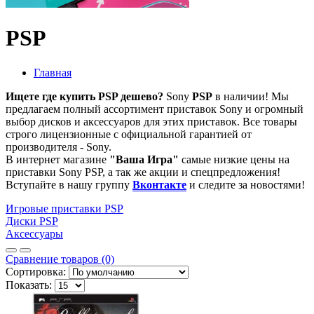
PSP
Главная
Ищете где купить PSP дешево?
Sony
PSP
в наличии! Мы
предлагаем полный ассортимент приставок Sony и огромный
выбор дисков и аксессуаров для этих приставок. Все товары
строго лицензионные с официальной гарантией от
производителя - Sony.
В интернет магазине
"Ваша Игра"
самые низкие цены на
приставки Sony PSP, а так же акции и спецпредложения!
Вступайте в нашу группу
Вконтакте
и следите за новостями!
Игровые приставки PSP
Диски PSP
Аксессуары
Сравнение товаров (0)
Сортировка:
Показать: