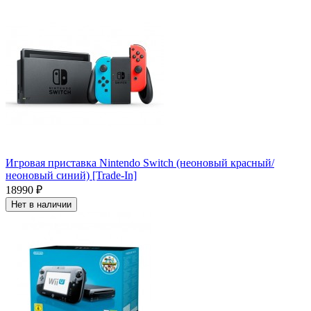
Игровая приставка Nintendo Switch (неоновый красный/
неоновый синий) [Trade-In]
18990 ₽
Нет в наличии