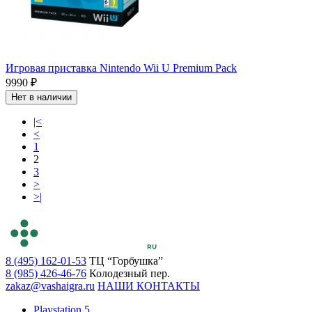
Игровая приставка Nintendo Wii U Premium Pack
9990 ₽
Нет в наличии
|<
<
1
2
3
>
>|
8 (495) 162-01-53
ТЦ “Горбушка”
8 (985) 426-46-76
Колодезный пер.
zakaz@vashaigra.ru
НАШИ КОНТАКТЫ
Playstation 5