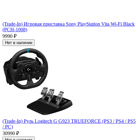
(Trade-In) Игровая приставка Sony PlayStation Vita Wi-Fi Black
(PCH-1008)
9990 ₽
Нет в наличии
(Trade-In) Руль Logitech G G923 TRUEFORCE (PS3 / PS4 / PS5
/ PC)
30990 ₽
Нет в наличии