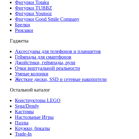
Фигурки Totaku
Фигурки TUBBZ
Фигурки Youtooz
Фигурки Good Smile Company
Брелки
Рюкзаки
Гаджеты
Аксессуары для телефонов и планшетов
Геймпады для смартфонов
Джойстики, геймпады, рули
Очки виртуальной реальности
Умные колонки
Жесткие диски, SSD и сетевые накопители
Остальной каталог
Конструкторы LEGO
Sega/Dendy
Кастомы
Настольные Игры
Пазлы
Кружки, бокалы
Trade-In