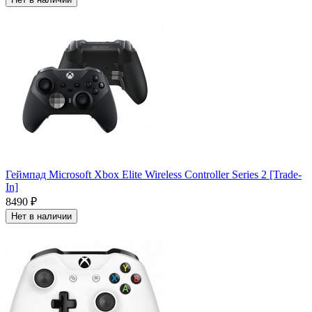
Геймпад Microsoft Xbox Elite Wireless Controller Series 2 [Trade-
In]
8490 ₽
Нет в наличии