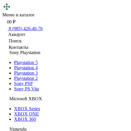
Меню и каталог
0
0 ₽
8 (985) 426-46-76
Аккаунт
Поиск
Контакты
Sony Playstation
Playstation 5
Playstation 4
Playstation 3
Playstation 2
Sony PSP
Sony PS Vita
Microsoft XBOX
XBOX Series
XBOX ONE
XBOX 360
Nintendo