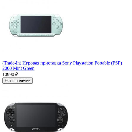
(Trade-In) Игровая приставка Sony Playstation Portable (PSP)
2000 Mint Green
10990 ₽
Нет в наличии