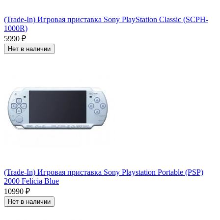
(Trade-In) Игровая приставка Sony PlayStation Classic (SCPH-
1000R)
5990 ₽
Нет в наличии
(Trade-In) Игровая приставка Sony Playstation Portable (PSP)
2000 Felicia Blue
10990 ₽
Нет в наличии