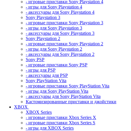
- игровые приставки Sony Playstation 4
- игры для Sony Playstation 4
- аксессуары для Sony Playstation 4
Sony Playstation 3
- игровые приставки Sony Playstation 3
- игры для Sony Playstation 3
- аксессуары для Sony Playstation 3
Sony Playstation 2
- игровые приставки Sony Playstation 2
- игры для Sony Playstation 2
- аксессуары для Sony Playstation 2
Sony PSP
- игровые приставки Sony PSP
- игры для PSP
- аксессуары для PSP
Sony PlayStation Vita
- игровые приставки Sony PlayStation Vita
- игры для Sony PlayStation Vita
- аксессуары для Sony PlayStation Vita
Кастомизированные приставки и джойстики
XBOX
XBOX Series
- игровые приставки Xbox Series X
- игровые приставки Xbox Series S
- игры для XBOX Series