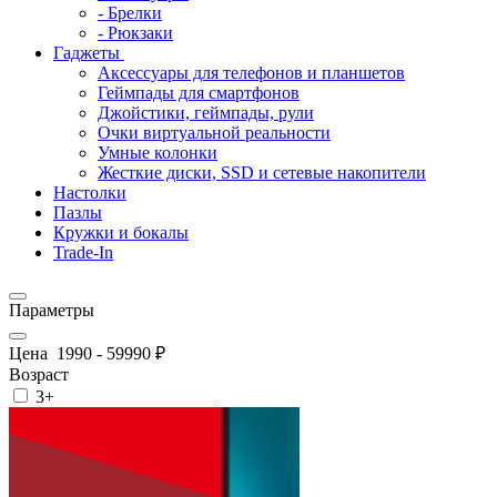
- Брелки
- Рюкзаки
Гаджеты
Аксессуары для телефонов и планшетов
Геймпады для смартфонов
Джойстики, геймпады, рули
Очки виртуальной реальности
Умные колонки
Жесткие диски, SSD и сетевые накопители
Настолки
Пазлы
Кружки и бокалы
Trade-In
Параметры
Цена
1990
-
59990
₽
Возраст
3+