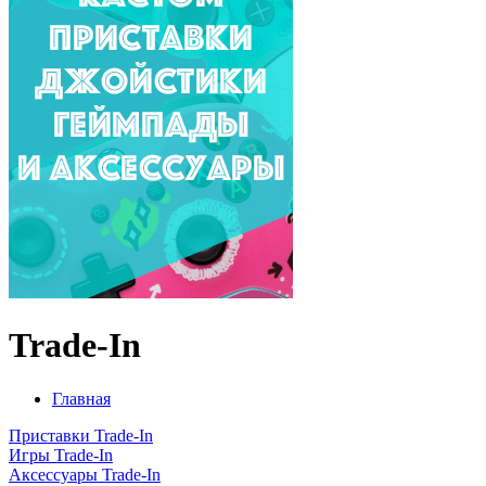
Trade-In
Главная
Приставки Trade-In
Игры Trade-In
Аксессуары Trade-In