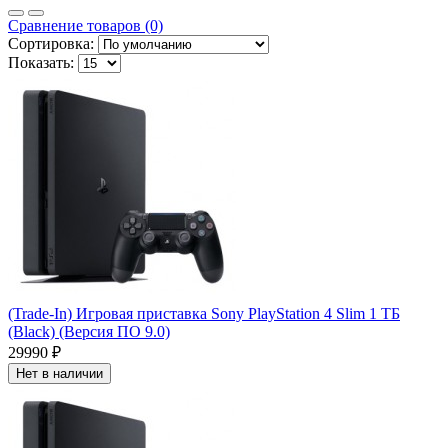
Сравнение товаров (0)
Сортировка:
Показать:
(Trade-In) Игровая приставка Sony PlayStation 4 Slim 1 ТБ
(Black) (Версия ПО 9.0)
29990 ₽
Нет в наличии