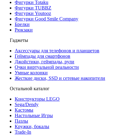
Фигурки Totaku
Фигурки TUBBZ
Фигурки Youtooz
Фигурки Good Smile Company
Брелки
Рюкзаки
Гаджеты
Аксессуары для телефонов и планшетов
Геймпады для смартфонов
Джойстики, геймпады, рули
Очки виртуальной реальности
Умные колонки
Жесткие диски, SSD и сетевые накопители
Остальной каталог
Конструкторы LEGO
Sega/Dendy
Кастомы
Настольные Игры
Пазлы
Кружки, бокалы
Trade-In