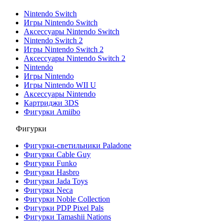
Nintendo Switch
Игры Nintendo Switch
Аксессуары Nintendo Switch
Nintendo Switch 2
Игры Nintendo Switch 2
Аксессуары Nintendo Switch 2
Nintendo
Игры Nintendo
Игры Nintendo WII U
Аксессуары Nintendo
Картриджи 3DS
Фигурки Amiibo
Фигурки
Фигурки-светильники Paladone
Фигурки Cable Guy
Фигурки Funko
Фигурки Hasbro
Фигурки Jada Toys
Фигурки Neca
Фигурки Noble Collection
Фигурки PDP Pixel Pals
Фигурки Tamashii Nations