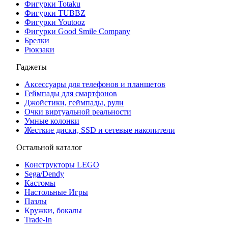
Фигурки Totaku
Фигурки TUBBZ
Фигурки Youtooz
Фигурки Good Smile Company
Брелки
Рюкзаки
Гаджеты
Аксессуары для телефонов и планшетов
Геймпады для смартфонов
Джойстики, геймпады, рули
Очки виртуальной реальности
Умные колонки
Жесткие диски, SSD и сетевые накопители
Остальной каталог
Конструкторы LEGO
Sega/Dendy
Кастомы
Настольные Игры
Пазлы
Кружки, бокалы
Trade-In