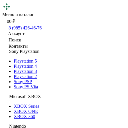
Меню и каталог
0
0 ₽
8 (985) 426-46-76
Аккаунт
Поиск
Контакты
Sony Playstation
Playstation 5
Playstation 4
Playstation 3
Playstation 2
Sony PSP
Sony PS Vita
Microsoft XBOX
XBOX Series
XBOX ONE
XBOX 360
Nintendo