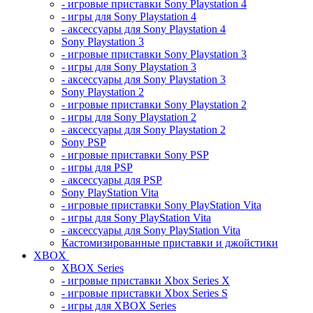
- игровые приставки Sony Playstation 4
- игры для Sony Playstation 4
- аксессуары для Sony Playstation 4
Sony Playstation 3
- игровые приставки Sony Playstation 3
- игры для Sony Playstation 3
- аксессуары для Sony Playstation 3
Sony Playstation 2
- игровые приставки Sony Playstation 2
- игры для Sony Playstation 2
- аксессуары для Sony Playstation 2
Sony PSP
- игровые приставки Sony PSP
- игры для PSP
- аксессуары для PSP
Sony PlayStation Vita
- игровые приставки Sony PlayStation Vita
- игры для Sony PlayStation Vita
- аксессуары для Sony PlayStation Vita
Кастомизированные приставки и джойстики
XBOX
XBOX Series
- игровые приставки Xbox Series X
- игровые приставки Xbox Series S
- игры для XBOX Series