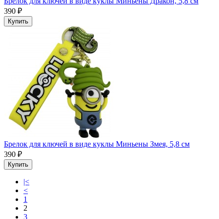
Брелок для ключей в виде куклы Миньены Дракон, 5,8 см
390 ₽
Купить
Брелок для ключей в виде куклы Миньены Змея, 5,8 см
390 ₽
Купить
|<
<
1
2
3