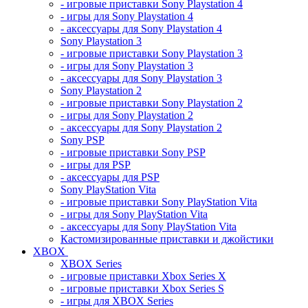
- игровые приставки Sony Playstation 4
- игры для Sony Playstation 4
- аксессуары для Sony Playstation 4
Sony Playstation 3
- игровые приставки Sony Playstation 3
- игры для Sony Playstation 3
- аксессуары для Sony Playstation 3
Sony Playstation 2
- игровые приставки Sony Playstation 2
- игры для Sony Playstation 2
- аксессуары для Sony Playstation 2
Sony PSP
- игровые приставки Sony PSP
- игры для PSP
- аксессуары для PSP
Sony PlayStation Vita
- игровые приставки Sony PlayStation Vita
- игры для Sony PlayStation Vita
- аксессуары для Sony PlayStation Vita
Кастомизированные приставки и джойстики
XBOX
XBOX Series
- игровые приставки Xbox Series X
- игровые приставки Xbox Series S
- игры для XBOX Series