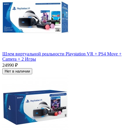
Шлем виртуальной реальности Playstation VR + PS4 Move +
Camera + 2 Игры
24990 ₽
Нет в наличии