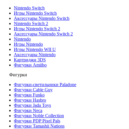
Nintendo Switch
Игры Nintendo Switch
Аксессуары Nintendo Switch
Nintendo Switch 2
Игры Nintendo Switch 2
Аксессуары Nintendo Switch 2
Nintendo
Игры Nintendo
Игры Nintendo WII U
Аксессуары Nintendo
Картриджи 3DS
Фигурки Amiibo
Фигурки
Фигурки-светильники Paladone
Фигурки Cable Guy
Фигурки Funko
Фигурки Hasbro
Фигурки Jada Toys
Фигурки Neca
Фигурки Noble Collection
Фигурки PDP Pixel Pals
Фигурки Tamashii Nations