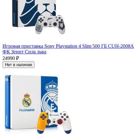
Игровая приставка Sony Playstation 4 Slim 500 ГБ CUH-2008A
ФК Зенит Сила льва
24990 ₽
Нет в наличии