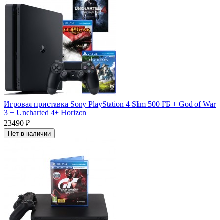
Игровая приставка Sony PlayStation 4 Slim 500 ГБ + God of War
3 + Uncharted 4+ Horizon
23490 ₽
Нет в наличии