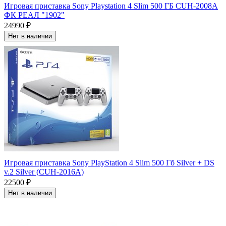
Игровая приставка Sony Playstation 4 Slim 500 ГБ CUH-2008A
ФК РЕАЛ "1902"
24990 ₽
Нет в наличии
Игровая приставка Sony PlayStation 4 Slim 500 Гб Silver + DS
v.2 Silver (CUH-2016A)
22500 ₽
Нет в наличии