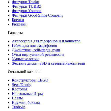
Фигурки Totaku
Фигурки TUBBZ
Фигурки Youtooz
Фигурки Good Smile Company
Брелки
Рюкзаки
Гаджеты
Аксессуары для телефонов и планшетов
Геймпады для смартфонов
Джойстики, геймпады, рули
Очки виртуальной реальности
Умные колонки
Жесткие диски, SSD и сетевые накопители
Остальной каталог
Конструкторы LEGO
Sega/Dendy
Кастомы
Настольные Игры
Пазлы
Кружки, бокалы
Trade-In