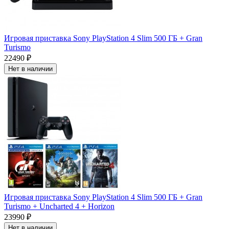
Игровая приставка Sony PlayStation 4 Slim 500 ГБ + Gran
Turismo
22490 ₽
Нет в наличии
Игровая приставка Sony PlayStation 4 Slim 500 ГБ + Gran
Turismo + Uncharted 4 + Horizon
23990 ₽
Нет в наличии