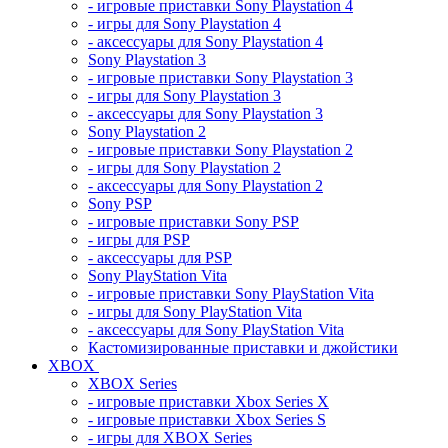
- игровые приставки Sony Playstation 4
- игры для Sony Playstation 4
- аксессуары для Sony Playstation 4
Sony Playstation 3
- игровые приставки Sony Playstation 3
- игры для Sony Playstation 3
- аксессуары для Sony Playstation 3
Sony Playstation 2
- игровые приставки Sony Playstation 2
- игры для Sony Playstation 2
- аксессуары для Sony Playstation 2
Sony PSP
- игровые приставки Sony PSP
- игры для PSP
- аксессуары для PSP
Sony PlayStation Vita
- игровые приставки Sony PlayStation Vita
- игры для Sony PlayStation Vita
- аксессуары для Sony PlayStation Vita
Кастомизированные приставки и джойстики
XBOX
XBOX Series
- игровые приставки Xbox Series X
- игровые приставки Xbox Series S
- игры для XBOX Series