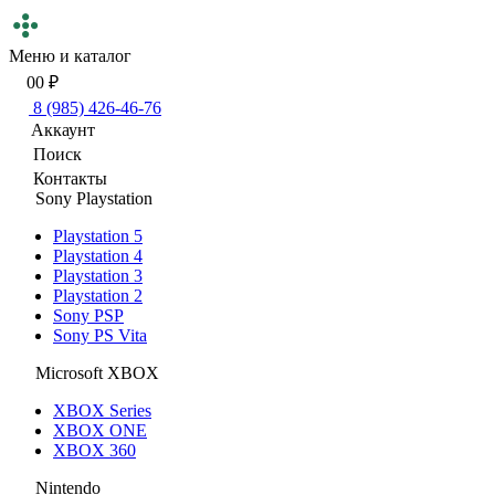
Меню и каталог
0
0 ₽
8 (985) 426-46-76
Аккаунт
Поиск
Контакты
Sony Playstation
Playstation 5
Playstation 4
Playstation 3
Playstation 2
Sony PSP
Sony PS Vita
Microsoft XBOX
XBOX Series
XBOX ONE
XBOX 360
Nintendo