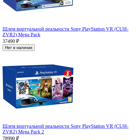
Шлем виртуальной реальности Sony PlayStation VR (CUH-
ZVR2) Mega Pack
37490 ₽
Нет в наличии
Шлем виртуальной реальности Sony PlayStation VR (CUH-
ZVR2) Mega Pack 2
78990 ₽