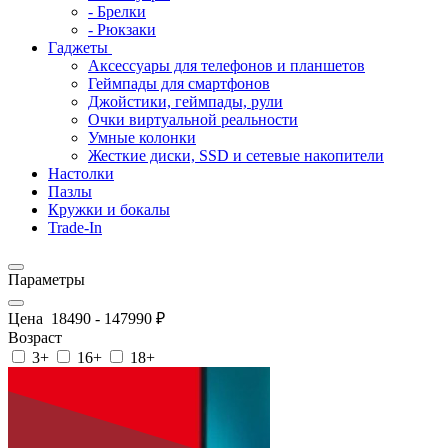
- Брелки
- Рюкзаки
Гаджеты
Аксессуары для телефонов и планшетов
Геймпады для смартфонов
Джойстики, геймпады, рули
Очки виртуальной реальности
Умные колонки
Жесткие диски, SSD и сетевые накопители
Настолки
Пазлы
Кружки и бокалы
Trade-In
Параметры
Цена
18490
-
147990
₽
Возраст
3+
16+
18+