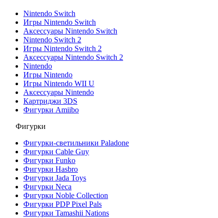
Nintendo Switch
Игры Nintendo Switch
Аксессуары Nintendo Switch
Nintendo Switch 2
Игры Nintendo Switch 2
Аксессуары Nintendo Switch 2
Nintendo
Игры Nintendo
Игры Nintendo WII U
Аксессуары Nintendo
Картриджи 3DS
Фигурки Amiibo
Фигурки
Фигурки-светильники Paladone
Фигурки Cable Guy
Фигурки Funko
Фигурки Hasbro
Фигурки Jada Toys
Фигурки Neca
Фигурки Noble Collection
Фигурки PDP Pixel Pals
Фигурки Tamashii Nations