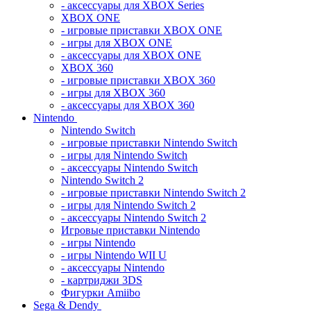
- аксессуары для XBOX Series
XBOX ONE
- игровые приставки XBOX ONE
- игры для XBOX ONE
- аксессуары для XBOX ONE
XBOX 360
- игровые приставки XBOX 360
- игры для XBOX 360
- аксессуары для XBOX 360
Nintendo
Nintendo Switch
- игровые приставки Nintendo Switch
- игры для Nintendo Switch
- аксессуары Nintendo Switch
Nintendo Switch 2
- игровые приставки Nintendo Switch 2
- игры для Nintendo Switch 2
- аксессуары Nintendo Switch 2
Игровые приставки Nintendo
- игры Nintendo
- игры Nintendo WII U
- аксессуары Nintendo
- картриджи 3DS
Фигурки Amiibo
Sega & Dendy