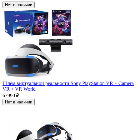
Нет в наличии
Шлем виртуальной реальности Sony PlayStation VR + Camera
VR + VR World
67990 ₽
Нет в наличии