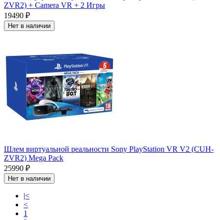
ZVR2) + Camera VR + 2 Игры
19490 ₽
Нет в наличии
Шлем виртуальной реальности Sony PlayStation VR V2 (CUH-
ZVR2) Mega Pack
25990 ₽
Нет в наличии
|<
<
1