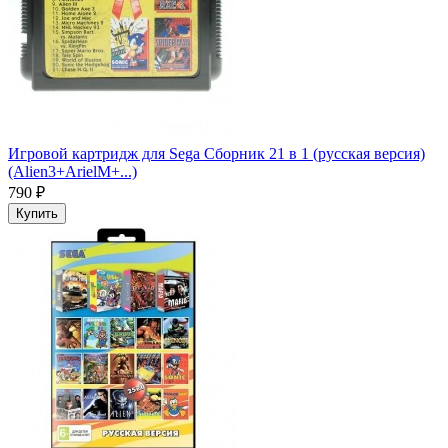
Игровой картридж для Sega Сборник 21 в 1 (русская версия)
(Alien3+ArielM+...)
790 ₽
Купить