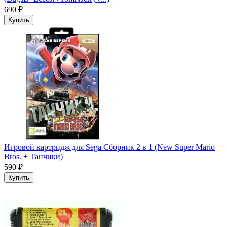
690 ₽
Купить
Игровой картридж для Sega Сборник 2 в 1 (New Super Mario
Bros. + Танчики)
590 ₽
Купить