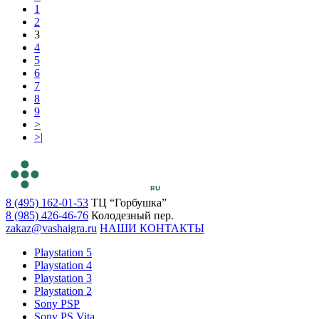
1
2
3
4
5
6
7
8
9
>
>|
8 (495) 162-01-53
ТЦ “Горбушка”
8 (985) 426-46-76
Колодезный пер.
zakaz@vashaigra.ru
НАШИ КОНТАКТЫ
Playstation 5
Playstation 4
Playstation 3
Playstation 2
Sony PSP
Sony PS Vita