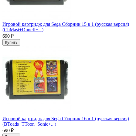
Игровой картридж для Sega Сборник 15 в 1 (русская версия)
(ChMast+DuneII+...)
690 ₽
Купить
Игровой картридж для Sega Сборник 16 в 1 (русская версия)
(BToads+TToon+Sonic+...)
690 ₽