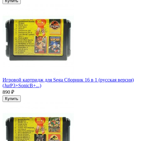
Купить
Игровой картридж для Sega Сборник 16 в 1 (русская версия)
(JurP3+SonicB+...)
890 ₽
Купить