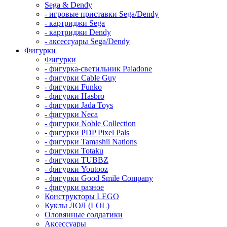
Sega & Dendy
- игровые приставки Sega/Dendy
- картриджи Sega
- картриджи Dendy
- аксессуары Sega/Dendy
Фигурки
Фигурки
- фигурка-светильник Paladone
- фигурки Cable Guy
- фигурки Funko
- фигурки Hasbro
- фигурки Jada Toys
- фигурки Neca
- фигурки Noble Collection
- фигурки PDP Pixel Pals
- фигурки Tamashii Nations
- фигурки Totaku
- фигурки TUBBZ
- фигурки Youtooz
- фигурки Good Smile Company
- фигурки разное
Конструкторы LEGO
Куклы ЛОЛ (LOL)
Оловянные солдатики
Аксессуары