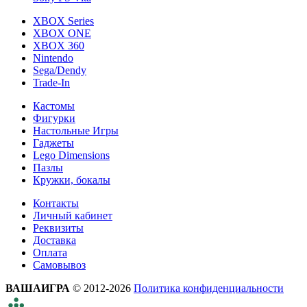
XBOX Series
XBOX ONE
XBOX 360
Nintendo
Sega/Dendy
Trade-In
Кастомы
Фигурки
Настольные Игры
Гаджеты
Lego Dimensions
Пазлы
Кружки, бокалы
Контакты
Личный кабинет
Реквизиты
Доставка
Оплата
Самовывоз
ВАШАИГРА
© 2012-2026
Политика конфиденциальности