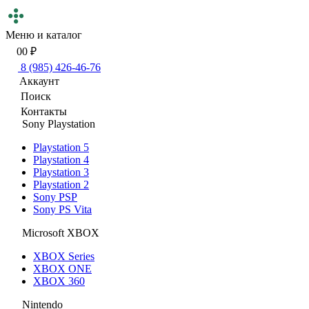
Меню и каталог
0
0 ₽
8 (985) 426-46-76
Аккаунт
Поиск
Контакты
Sony Playstation
Playstation 5
Playstation 4
Playstation 3
Playstation 2
Sony PSP
Sony PS Vita
Microsoft XBOX
XBOX Series
XBOX ONE
XBOX 360
Nintendo