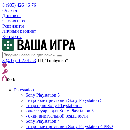
8 (985) 426-46-76
Оплата
Доставка
Самовывоз
Реквизиты
Личный кабинет
Контакты
8 (495) 162-01-53
ТЦ “Горбушка”
0
0 ₽
Playstation
Sony Playstation 5
- игровые приставки Sony Playstation 5
- игры для Sony Playstation 5
- аксессуары для Sony Playstation 5
- очки виртуальной реальности
Sony Playstation 4
- игровые приставки Sony Playstation 4 PRO