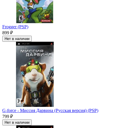
Frogger (PSP)
899 ₽
Нет в наличии
G-force - Миссия Дарвина (Русская версия) (PSP)
799 ₽
Нет в наличии