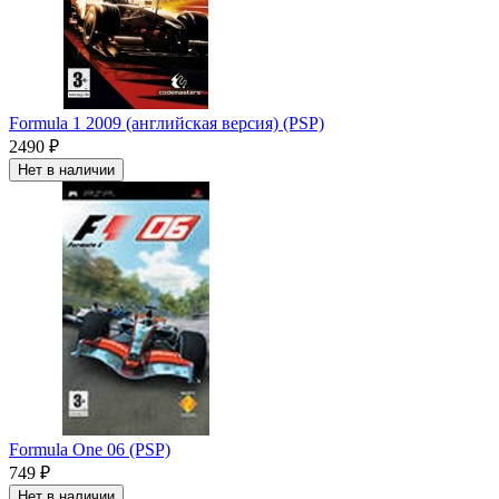
Formula 1 2009 (английская версия) (PSP)
2490 ₽
Нет в наличии
Formula One 06 (PSP)
749 ₽
Нет в наличии