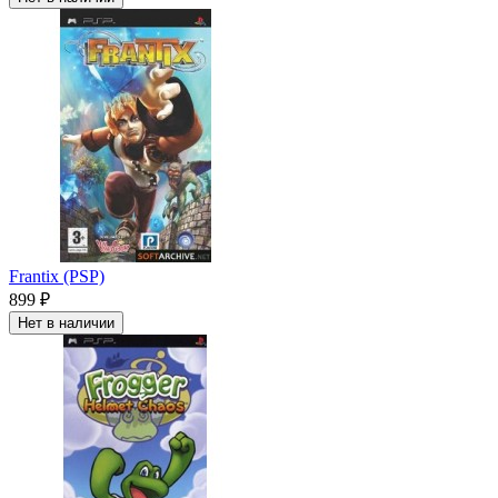
Frantix (PSP)
899 ₽
Нет в наличии