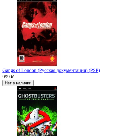
Gangs of London (Русская документация) (PSP)
999 ₽
Нет в наличии