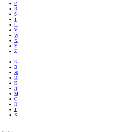
P
R
S
T
U
V
W
X
Y
Z
Б
В
Ж
И
К
Л
М
О
П
Т
Х