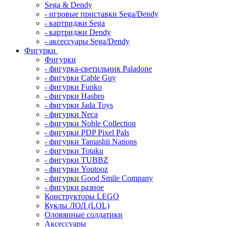
Sega & Dendy
- игровые приставки Sega/Dendy
- картриджи Sega
- картриджи Dendy
- аксессуары Sega/Dendy
Фигурки
Фигурки
- фигурка-светильник Paladone
- фигурки Cable Guy
- фигурки Funko
- фигурки Hasbro
- фигурки Jada Toys
- фигурки Neca
- фигурки Noble Collection
- фигурки PDP Pixel Pals
- фигурки Tamashii Nations
- фигурки Totaku
- фигурки TUBBZ
- фигурки Youtooz
- фигурки Good Smile Company
- фигурки разное
Конструкторы LEGO
Куклы ЛОЛ (LOL)
Оловянные солдатики
Аксессуары