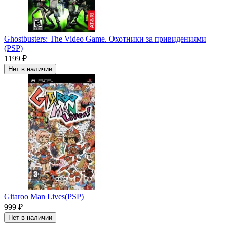
Ghostbusters: The Video Game. Охотники за привидениями
(PSP)
1199 ₽
Нет в наличии
Gitaroo Man Lives(PSP)
999 ₽
Нет в наличии