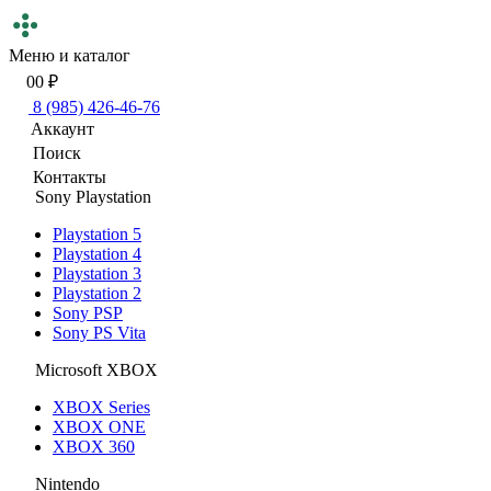
Меню и каталог
0
0 ₽
8 (985) 426-46-76
Аккаунт
Поиск
Контакты
Sony Playstation
Playstation 5
Playstation 4
Playstation 3
Playstation 2
Sony PSP
Sony PS Vita
Microsoft XBOX
XBOX Series
XBOX ONE
XBOX 360
Nintendo