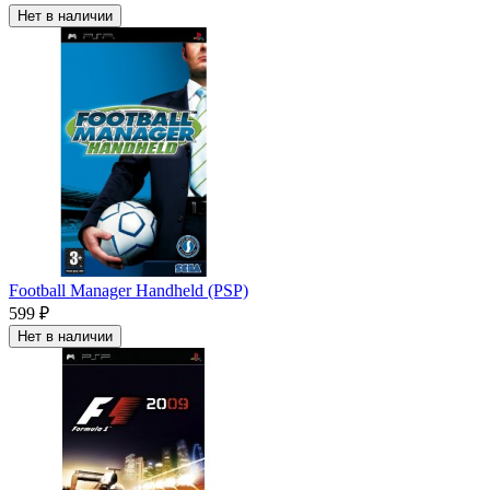
Нет в наличии
Football Manager Handheld (PSP)
599 ₽
Нет в наличии