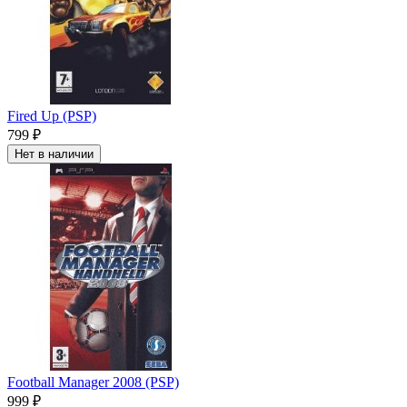
Fired Up (PSP)
799 ₽
Нет в наличии
Football Manager 2008 (PSP)
999 ₽