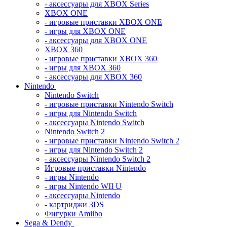
- аксессуары для XBOX Series
XBOX ONE
- игровые приставки XBOX ONE
- игры для XBOX ONE
- аксессуары для XBOX ONE
XBOX 360
- игровые приставки XBOX 360
- игры для XBOX 360
- аксессуары для XBOX 360
Nintendo
Nintendo Switch
- игровые приставки Nintendo Switch
- игры для Nintendo Switch
- аксессуары Nintendo Switch
Nintendo Switch 2
- игровые приставки Nintendo Switch 2
- игры для Nintendo Switch 2
- аксессуары Nintendo Switch 2
Игровые приставки Nintendo
- игры Nintendo
- игры Nintendo WII U
- аксессуары Nintendo
- картриджи 3DS
Фигурки Amiibo
Sega & Dendy