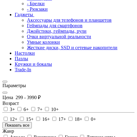
- Брелки
- Рюкзаки
Гаджеты
Аксессуары для телефонов и планшетов
Геймпады для смартфонов
Джойстики, геймпады, рули
Очки виртуальной реальности
Умные колонки
Жесткие диски, SSD и сетевые накопители
Настолки
Пазлы
Кружки и бокалы
Trade-In
Параметры
Цена
299
-
3990
₽
Возраст
3+
6+
7+
10+
12+
15+
16+
17+
18+
0+
Показать все
Жанр