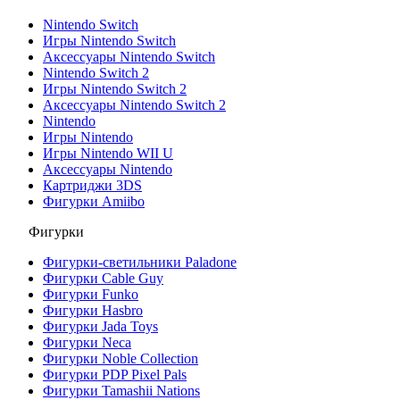
Nintendo Switch
Игры Nintendo Switch
Аксессуары Nintendo Switch
Nintendo Switch 2
Игры Nintendo Switch 2
Аксессуары Nintendo Switch 2
Nintendo
Игры Nintendo
Игры Nintendo WII U
Аксессуары Nintendo
Картриджи 3DS
Фигурки Amiibo
Фигурки
Фигурки-светильники Paladone
Фигурки Cable Guy
Фигурки Funko
Фигурки Hasbro
Фигурки Jada Toys
Фигурки Neca
Фигурки Noble Collection
Фигурки PDP Pixel Pals
Фигурки Tamashii Nations