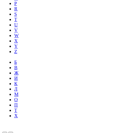
P
R
S
T
U
V
W
X
Y
Z
Б
В
Ж
И
К
Л
М
О
П
Т
Х