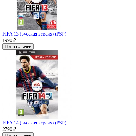
FIFA 13 (русская версия) (PSP)
1990 ₽
Нет в наличии
FIFA 14 (русская версия) (PSP)
2790 ₽
Нет в наличии