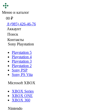
Меню и каталог
0
0 ₽
8 (985) 426-46-76
Аккаунт
Поиск
Контакты
Sony Playstation
Playstation 5
Playstation 4
Playstation 3
Playstation 2
Sony PSP
Sony PS Vita
Microsoft XBOX
XBOX Series
XBOX ONE
XBOX 360
Nintendo