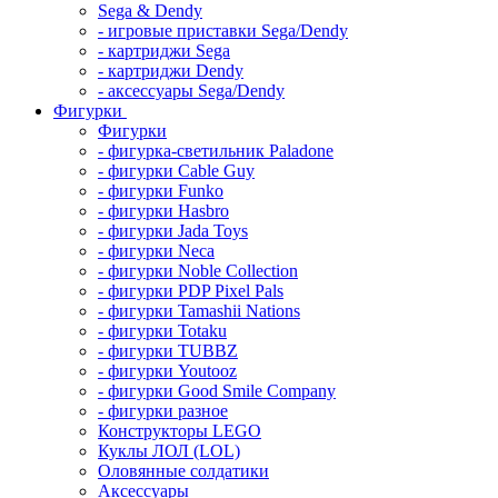
Sega & Dendy
- игровые приставки Sega/Dendy
- картриджи Sega
- картриджи Dendy
- аксессуары Sega/Dendy
Фигурки
Фигурки
- фигурка-светильник Paladone
- фигурки Cable Guy
- фигурки Funko
- фигурки Hasbro
- фигурки Jada Toys
- фигурки Neca
- фигурки Noble Collection
- фигурки PDP Pixel Pals
- фигурки Tamashii Nations
- фигурки Totaku
- фигурки TUBBZ
- фигурки Youtooz
- фигурки Good Smile Company
- фигурки разное
Конструкторы LEGO
Куклы ЛОЛ (LOL)
Оловянные солдатики
Аксессуары