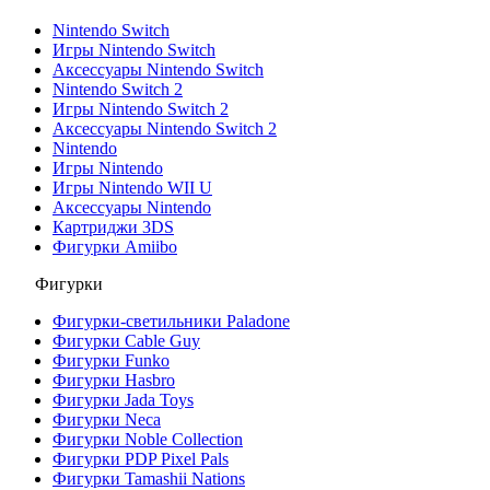
Nintendo Switch
Игры Nintendo Switch
Аксессуары Nintendo Switch
Nintendo Switch 2
Игры Nintendo Switch 2
Аксессуары Nintendo Switch 2
Nintendo
Игры Nintendo
Игры Nintendo WII U
Аксессуары Nintendo
Картриджи 3DS
Фигурки Amiibo
Фигурки
Фигурки-светильники Paladone
Фигурки Cable Guy
Фигурки Funko
Фигурки Hasbro
Фигурки Jada Toys
Фигурки Neca
Фигурки Noble Collection
Фигурки PDP Pixel Pals
Фигурки Tamashii Nations