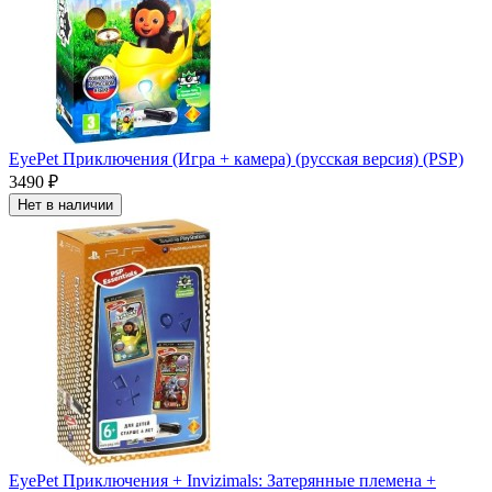
EyePet Приключения (Игра + камера) (русская версия) (PSP)
3490 ₽
Нет в наличии
EyePet Приключения + Invizimals: Затерянные племена +