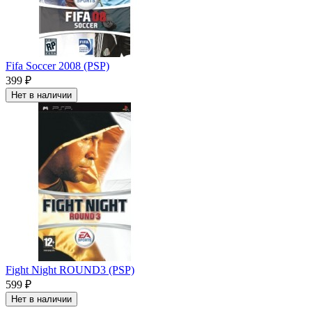
Fifa Soccer 2008 (PSP)
399 ₽
Нет в наличии
Fight Night ROUND3 (PSP)
599 ₽
Нет в наличии