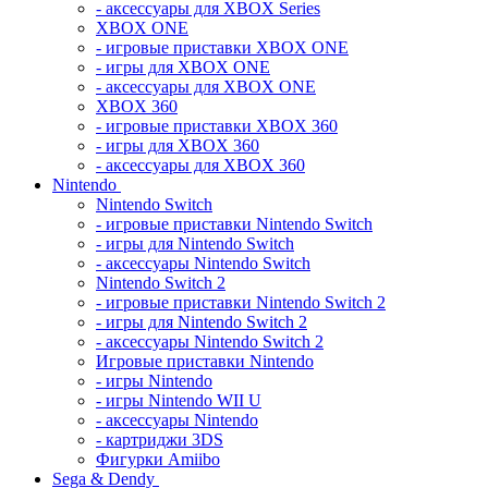
- аксессуары для XBOX Series
XBOX ONE
- игровые приставки XBOX ONE
- игры для XBOX ONE
- аксессуары для XBOX ONE
XBOX 360
- игровые приставки XBOX 360
- игры для XBOX 360
- аксессуары для XBOX 360
Nintendo
Nintendo Switch
- игровые приставки Nintendo Switch
- игры для Nintendo Switch
- аксессуары Nintendo Switch
Nintendo Switch 2
- игровые приставки Nintendo Switch 2
- игры для Nintendo Switch 2
- аксессуары Nintendo Switch 2
Игровые приставки Nintendo
- игры Nintendo
- игры Nintendo WII U
- аксессуары Nintendo
- картриджи 3DS
Фигурки Amiibo
Sega & Dendy