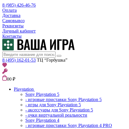
8 (985) 426-46-76
Оплата
Доставка
Самовывоз
Реквизиты
Личный кабинет
Контакты
8 (495) 162-01-53
ТЦ “Горбушка”
0
0 ₽
Playstation
Sony Playstation 5
- игровые приставки Sony Playstation 5
- игры для Sony Playstation 5
- аксессуары для Sony Playstation 5
- очки виртуальной реальности
Sony Playstation 4
- игровые приставки Sony Playstation 4 PRO