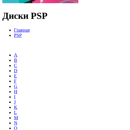
Диски PSP
Главная
PSP
A
B
C
D
E
F
G
H
I
J
K
L
M
N
O