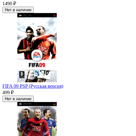
1490 ₽
Нет в наличии
FIFA 09 PSP (Русская версия)
499 ₽
Нет в наличии