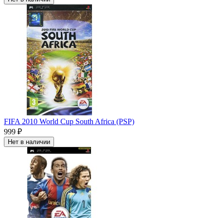
FIFA 2010 World Cup South Africa (PSP)
999 ₽
Нет в наличии