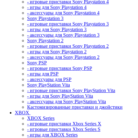
- игровые приставки Sony Playstation 4
- игры для Sony Playstation 4
- аксессуары для Sony Playstation 4
Sony Playstation 3
- игровые приставки Sony Playstation 3
- игры для Sony Playstation 3
- аксессуары для Sony Playstation 3
Sony Playstation 2
- игровые приставки Sony Playstation 2
- игры для Sony Playstation 2
- аксессуары для Sony Playstation 2
Sony PSP
- игровые приставки Sony PSP
- игры для PSP
- аксессуары для PSP
Sony PlayStation Vita
- игровые приставки Sony PlayStation Vita
- игры для Sony PlayStation Vita
- аксессуары для Sony PlayStation Vita
Кастомизированные приставки и джойстики
XBOX
XBOX Series
- игровые приставки Xbox Series X
- игровые приставки Xbox Series S
- игры для XBOX Series