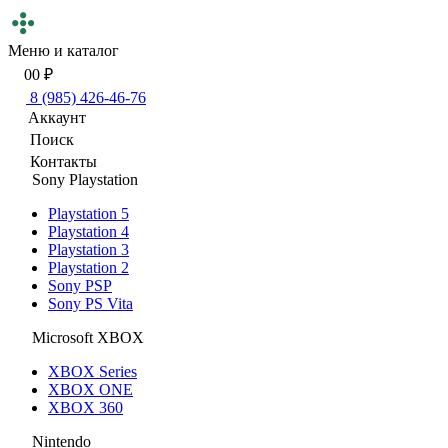
Меню и каталог
0
0 ₽
8 (985) 426-46-76
Аккаунт
Поиск
Контакты
Sony Playstation
Playstation 5
Playstation 4
Playstation 3
Playstation 2
Sony PSP
Sony PS Vita
Microsoft XBOX
XBOX Series
XBOX ONE
XBOX 360
Nintendo