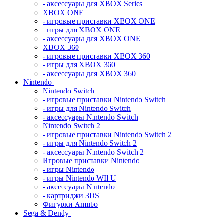
- аксессуары для XBOX Series
XBOX ONE
- игровые приставки XBOX ONE
- игры для XBOX ONE
- аксессуары для XBOX ONE
XBOX 360
- игровые приставки XBOX 360
- игры для XBOX 360
- аксессуары для XBOX 360
Nintendo
Nintendo Switch
- игровые приставки Nintendo Switch
- игры для Nintendo Switch
- аксессуары Nintendo Switch
Nintendo Switch 2
- игровые приставки Nintendo Switch 2
- игры для Nintendo Switch 2
- аксессуары Nintendo Switch 2
Игровые приставки Nintendo
- игры Nintendo
- игры Nintendo WII U
- аксессуары Nintendo
- картриджи 3DS
Фигурки Amiibo
Sega & Dendy