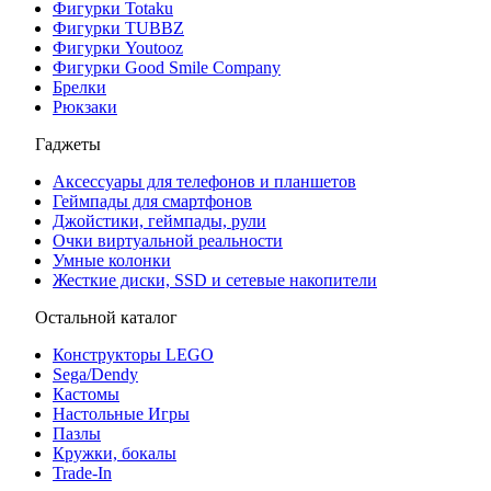
Фигурки Totaku
Фигурки TUBBZ
Фигурки Youtooz
Фигурки Good Smile Company
Брелки
Рюкзаки
Гаджеты
Аксессуары для телефонов и планшетов
Геймпады для смартфонов
Джойстики, геймпады, рули
Очки виртуальной реальности
Умные колонки
Жесткие диски, SSD и сетевые накопители
Остальной каталог
Конструкторы LEGO
Sega/Dendy
Кастомы
Настольные Игры
Пазлы
Кружки, бокалы
Trade-In