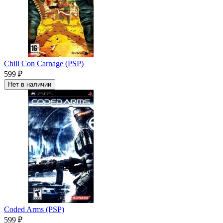
Chili Con Carnage (PSP)
599 ₽
Нет в наличии
Coded Arms (PSP)
599 ₽