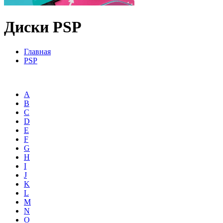
Диски PSP
Главная
PSP
A
B
C
D
E
F
G
H
I
J
K
L
M
N
O