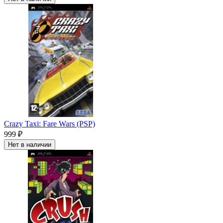
Crazy Taxi: Fare Wars (PSP)
999 ₽
Нет в наличии