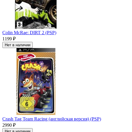
Colin McRae: DIRT 2 (PSP)
1199 ₽
Нет в наличии
Crash Tag Team Racing (английская версия) (PSP)
2990 ₽
Нет в наличии