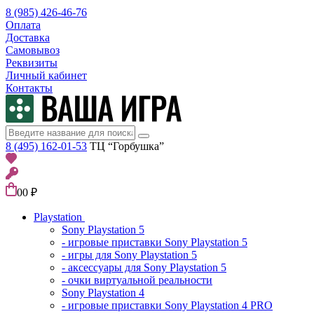
8 (985) 426-46-76
Оплата
Доставка
Самовывоз
Реквизиты
Личный кабинет
Контакты
8 (495) 162-01-53
ТЦ “Горбушка”
0
0 ₽
Playstation
Sony Playstation 5
- игровые приставки Sony Playstation 5
- игры для Sony Playstation 5
- аксессуары для Sony Playstation 5
- очки виртуальной реальности
Sony Playstation 4
- игровые приставки Sony Playstation 4 PRO