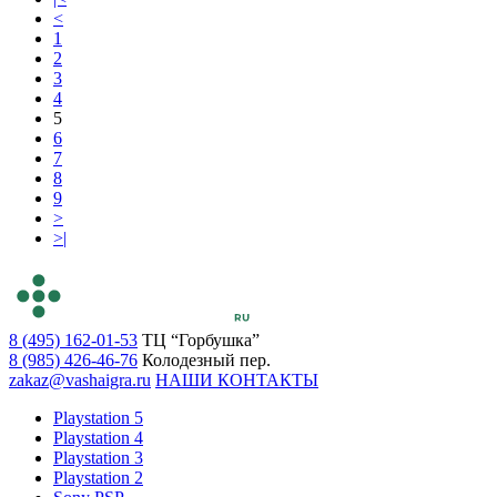
<
1
2
3
4
5
6
7
8
9
>
>|
8 (495) 162-01-53
ТЦ “Горбушка”
8 (985) 426-46-76
Колодезный пер.
zakaz@vashaigra.ru
НАШИ КОНТАКТЫ
Playstation 5
Playstation 4
Playstation 3
Playstation 2