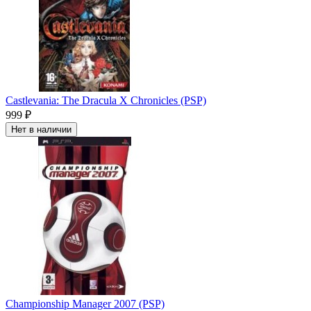
Castlevania: The Dracula X Chronicles (PSP)
999 ₽
Нет в наличии
Championship Manager 2007 (PSP)