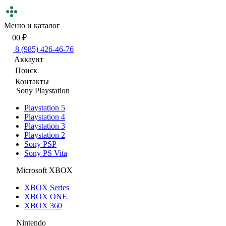
Меню и каталог
0
0 ₽
8 (985) 426-46-76
Аккаунт
Поиск
Контакты
Sony Playstation
Playstation 5
Playstation 4
Playstation 3
Playstation 2
Sony PSP
Sony PS Vita
Microsoft XBOX
XBOX Series
XBOX ONE
XBOX 360
Nintendo