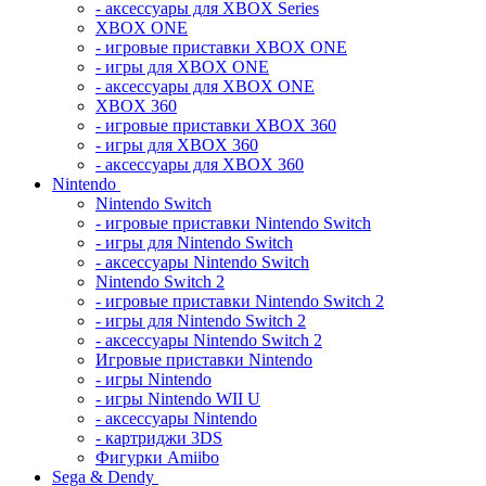
- аксессуары для XBOX Series
XBOX ONE
- игровые приставки XBOX ONE
- игры для XBOX ONE
- аксессуары для XBOX ONE
XBOX 360
- игровые приставки XBOX 360
- игры для XBOX 360
- аксессуары для XBOX 360
Nintendo
Nintendo Switch
- игровые приставки Nintendo Switch
- игры для Nintendo Switch
- аксессуары Nintendo Switch
Nintendo Switch 2
- игровые приставки Nintendo Switch 2
- игры для Nintendo Switch 2
- аксессуары Nintendo Switch 2
Игровые приставки Nintendo
- игры Nintendo
- игры Nintendo WII U
- аксессуары Nintendo
- картриджи 3DS
Фигурки Amiibo
Sega & Dendy