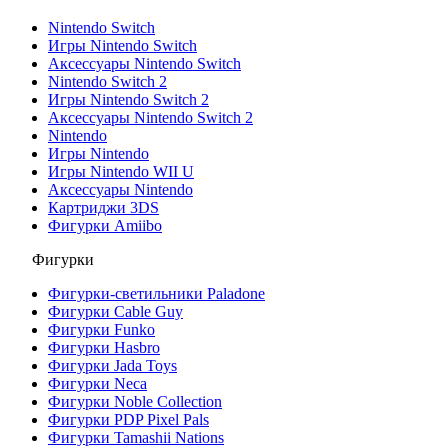
Nintendo Switch
Игры Nintendo Switch
Аксессуары Nintendo Switch
Nintendo Switch 2
Игры Nintendo Switch 2
Аксессуары Nintendo Switch 2
Nintendo
Игры Nintendo
Игры Nintendo WII U
Аксессуары Nintendo
Картриджи 3DS
Фигурки Amiibo
Фигурки
Фигурки-светильники Paladone
Фигурки Cable Guy
Фигурки Funko
Фигурки Hasbro
Фигурки Jada Toys
Фигурки Neca
Фигурки Noble Collection
Фигурки PDP Pixel Pals
Фигурки Tamashii Nations