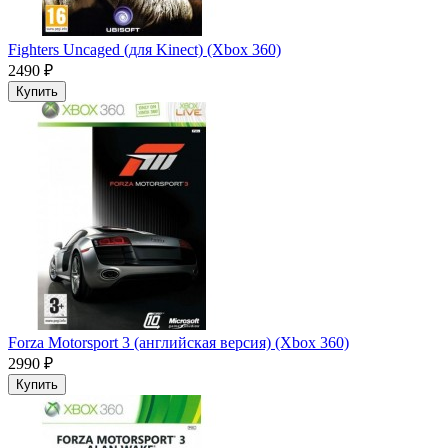
Fighters Uncaged (для Kinect) (Xbox 360)
2490 ₽
Купить
Forza Motorsport 3 (английская версия) (Xbox 360)
2990 ₽
Купить