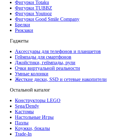
Фигурки Totaku
Фигурки TUBBZ
Фигурки Youtooz
Фигурки Good Smile Company
Брелки
Рюкзаки
Гаджеты
Аксессуары для телефонов и планшетов
Геймпады для смартфонов
Джойстики, геймпады, рули
Очки виртуальной реальности
Умные колонки
Жесткие диски, SSD и сетевые накопители
Остальной каталог
Конструкторы LEGO
Sega/Dendy
Кастомы
Настольные Игры
Пазлы
Кружки, бокалы
Trade-In