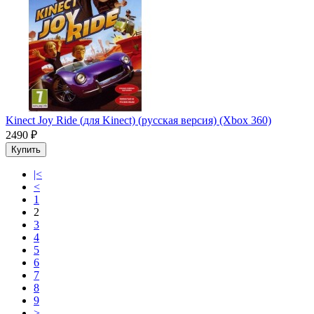
Kinect Joy Ride (для Kinect) (русская версия) (Xbox 360)
2490 ₽
Купить
|<
<
1
2
3
4
5
6
7
8
9
>