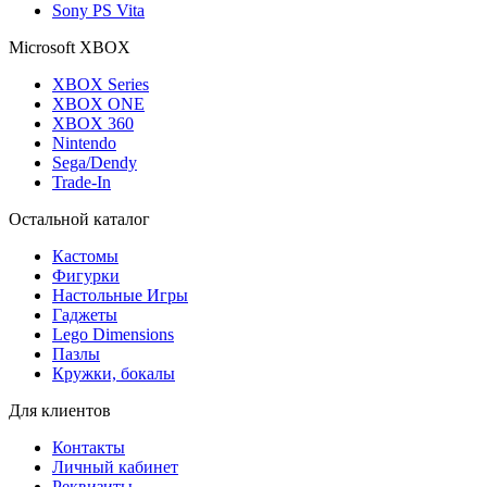
Sony PS Vita
Microsoft XBOX
XBOX Series
XBOX ONE
XBOX 360
Nintendo
Sega/Dendy
Trade-In
Остальной каталог
Кастомы
Фигурки
Настольные Игры
Гаджеты
Lego Dimensions
Пазлы
Кружки, бокалы
Для клиентов
Контакты
Личный кабинет
Реквизиты