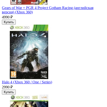
Gears of War + PGR 4 Project Gotham Racing (английская
версия) (Xbox 360)
4990 ₽
Купить
Halo 4 (Xbox 360 / One / Series)
2990 ₽
Купить