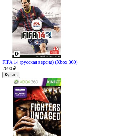
FIFA 14 (русская версия) (Xbox 360)
2690 ₽
Купить