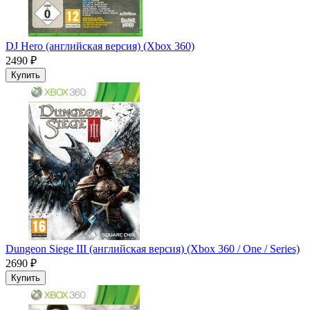
DJ Hero (английская версия) (Xbox 360)
2490 ₽
Купить
Dungeon Siege III (английская версия) (Xbox 360 / One / Series)
2690 ₽
Купить