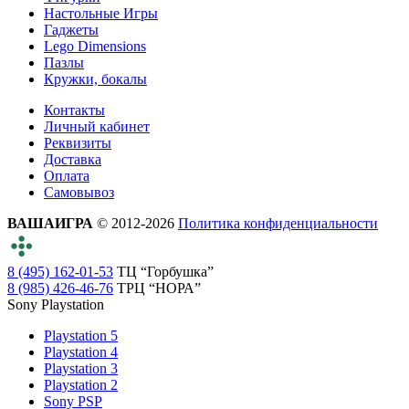
Настольные Игры
Гаджеты
Lego Dimensions
Пазлы
Кружки, бокалы
Контакты
Личный кабинет
Реквизиты
Доставка
Оплата
Самовывоз
ВАШАИГРА
© 2012-2026
Политика конфиденциальности
8 (495) 162-01-53
ТЦ “Горбушка”
8 (985) 426-46-76
ТРЦ “НОРА”
Sony Playstation
Playstation 5
Playstation 4
Playstation 3
Playstation 2
Sony PSP