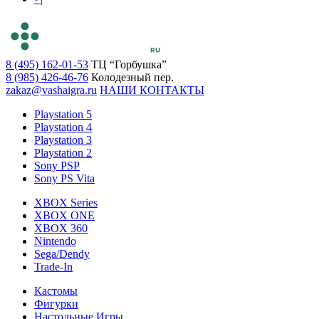
8 (495) 162-01-53
ТЦ “Горбушка”
8 (985) 426-46-76
Колодезный пер.
zakaz@vashaigra.ru
НАШИ КОНТАКТЫ
Playstation 5
Playstation 4
Playstation 3
Playstation 2
Sony PSP
Sony PS Vita
XBOX Series
XBOX ONE
XBOX 360
Nintendo
Sega/Dendy
Trade-In
Кастомы
Фигурки
Настольные Игры