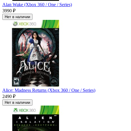
Alan Wake (Xbox 360 / One / Series)
3990 ₽
Нет в наличии
Alice: Madness Returns (Xbox 360 / One / Series)
2490 ₽
Нет в наличии