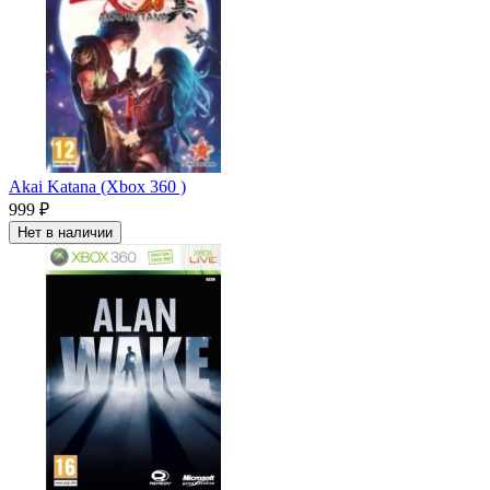
Akai Katana (Xbox 360 )
999 ₽
Нет в наличии