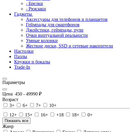
- Брелки
- Рюкзаки
Гаджеты
Аксессуары для телефонов и планшетов
Геймпады для смартфонов
Джойстики, геймпады, рули
Очки виртуальной реальности
Умные колонки
Жесткие диски, SSD и сетевые накопители
Настолки
Пазлы
Кружки и бокалы
Trade-In
Параметры
Цена
450
-
49990
₽
Возраст
3+
6+
7+
10+
12+
15+
16+
+18
18+
0+
Показать все
Жанр