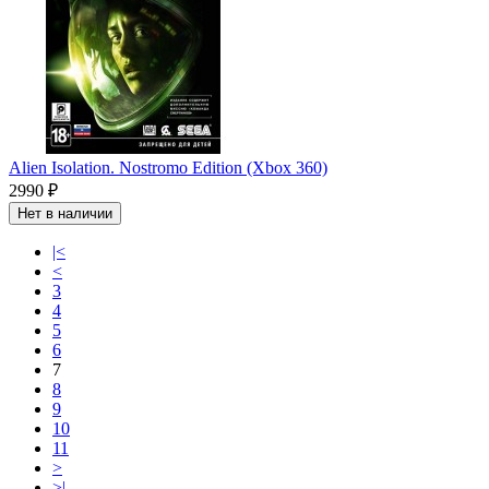
Alien Isolation. Nostromo Edition (Xbox 360)
2990 ₽
Нет в наличии
|<
<
3
4
5
6
7
8
9
10
11
>
>|