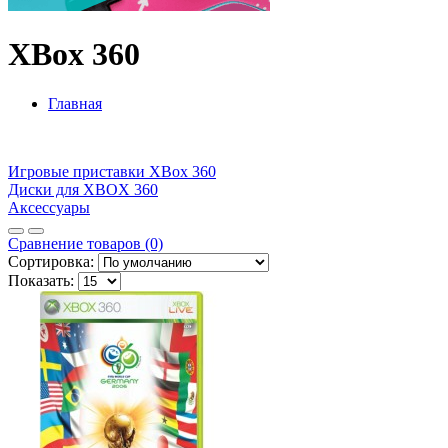
XBox 360
Главная
Игровые приставки XBox 360
Диски для XBOX 360
Аксессуары
Сравнение товаров (0)
Сортировка:
Показать: