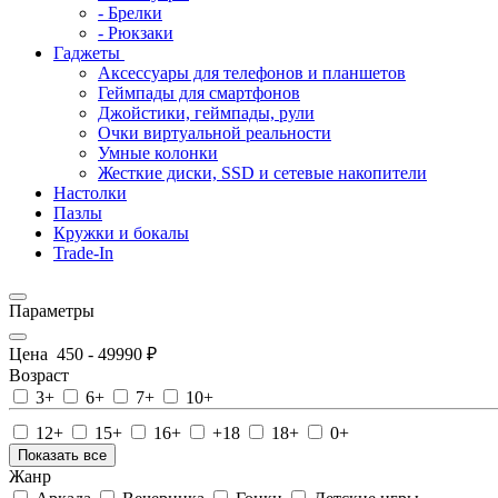
- Брелки
- Рюкзаки
Гаджеты
Аксессуары для телефонов и планшетов
Геймпады для смартфонов
Джойстики, геймпады, рули
Очки виртуальной реальности
Умные колонки
Жесткие диски, SSD и сетевые накопители
Настолки
Пазлы
Кружки и бокалы
Trade-In
Параметры
Цена
450
-
49990
₽
Возраст
3+
6+
7+
10+
12+
15+
16+
+18
18+
0+
Показать все
Жанр