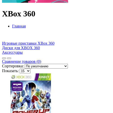
XBox 360
Главная
Игровые приставки XBox 360
Диски для XBOX 360
Аксессуары
Сравнение товаров (0)
Сортировка:
Показать: