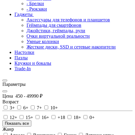
- Брелки
- Рюкзаки
Гаджеты
Аксессуары для телефонов и планшетов
Геймпады для смартфонов
Джойстики, геймпады, рули
Очки виртуальной реальности
Умные колонки
Жесткие диски, SSD и сетевые накопители
Настолки
Пазлы
Кружки и бокалы
Trade-In
Параметры
Цена
450
-
49990
₽
Возраст
3+
6+
7+
10+
12+
15+
16+
+18
18+
0+
Показать все
Жанр