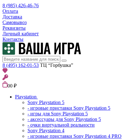
8 (985) 426-46-76
Оплата
Доставка
Самовывоз
Реквизиты
Личный кабинет
Контакты
8 (495) 162-01-53
ТЦ “Горбушка”
0
0 ₽
Playstation
Sony Playstation 5
- игровые приставки Sony Playstation 5
- игры для Sony Playstation 5
- аксессуары для Sony Playstation 5
- очки виртуальной реальности
Sony Playstation 4
- игровые приставки Sony Playstation 4 PRO