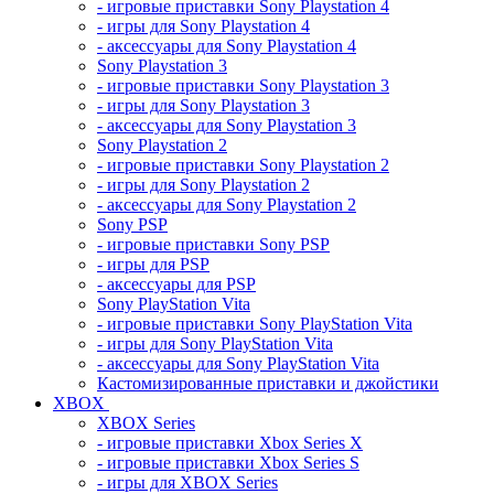
- игровые приставки Sony Playstation 4
- игры для Sony Playstation 4
- аксессуары для Sony Playstation 4
Sony Playstation 3
- игровые приставки Sony Playstation 3
- игры для Sony Playstation 3
- аксессуары для Sony Playstation 3
Sony Playstation 2
- игровые приставки Sony Playstation 2
- игры для Sony Playstation 2
- аксессуары для Sony Playstation 2
Sony PSP
- игровые приставки Sony PSP
- игры для PSP
- аксессуары для PSP
Sony PlayStation Vita
- игровые приставки Sony PlayStation Vita
- игры для Sony PlayStation Vita
- аксессуары для Sony PlayStation Vita
Кастомизированные приставки и джойстики
XBOX
XBOX Series
- игровые приставки Xbox Series X
- игровые приставки Xbox Series S
- игры для XBOX Series