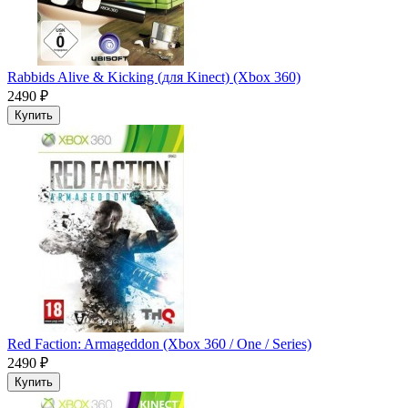
Rabbids Alive & Kicking (для Kinect) (Xbox 360)
2490 ₽
Купить
Red Faction: Armageddon (Xbox 360 / One / Series)
2490 ₽
Купить