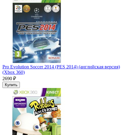
Pro Evolution Soccer 2014 (PES 2014) (английская версия)
(Xbox 360)
2690 ₽
Купить