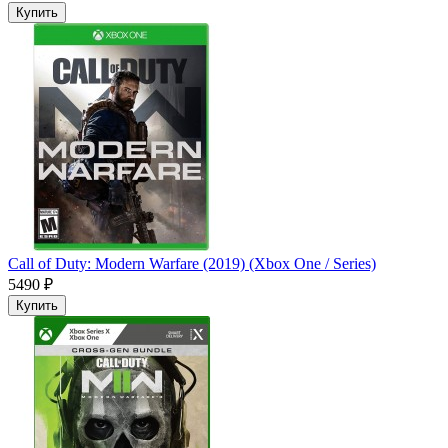
Купить
Call of Duty: Modern Warfare (2019) (Xbox One / Series)
5490 ₽
Купить