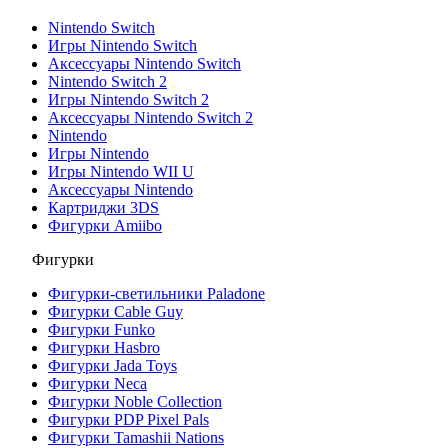
Nintendo Switch
Игры Nintendo Switch
Аксессуары Nintendo Switch
Nintendo Switch 2
Игры Nintendo Switch 2
Аксессуары Nintendo Switch 2
Nintendo
Игры Nintendo
Игры Nintendo WII U
Аксессуары Nintendo
Картриджи 3DS
Фигурки Amiibo
Фигурки
Фигурки-светильники Paladone
Фигурки Cable Guy
Фигурки Funko
Фигурки Hasbro
Фигурки Jada Toys
Фигурки Neca
Фигурки Noble Collection
Фигурки PDP Pixel Pals
Фигурки Tamashii Nations