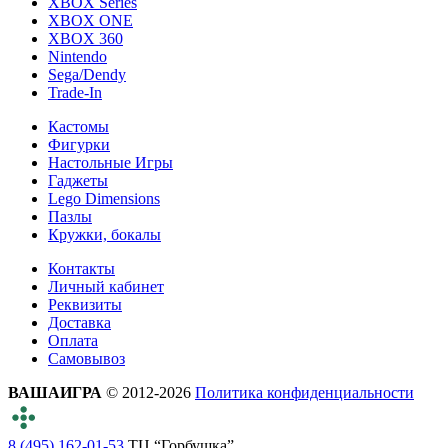
XBOX Series
XBOX ONE
XBOX 360
Nintendo
Sega/Dendy
Trade-In
Кастомы
Фигурки
Настольные Игры
Гаджеты
Lego Dimensions
Пазлы
Кружки, бокалы
Контакты
Личный кабинет
Реквизиты
Доставка
Оплата
Самовывоз
ВАШАИГРА
© 2012-2026
Политика конфиденциальности
8 (495) 162-01-53
ТЦ “Горбушка”