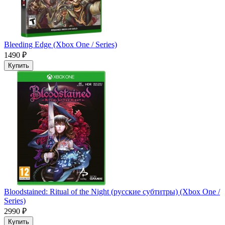
Bleeding Edge (Xbox One / Series)
1490 ₽
Купить
Bloodstained: Ritual of the Night (русские субтитры) (Xbox One /
Series)
2990 ₽
Купить