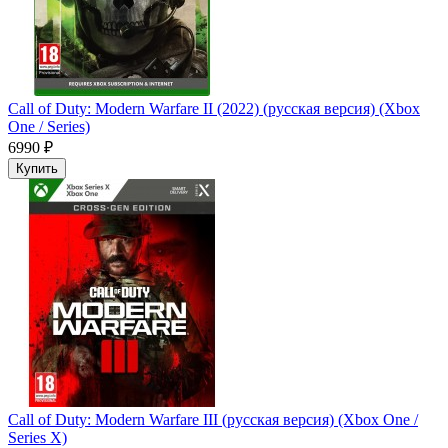
Call of Duty: Modern Warfare II (2022) (русская версия) (Xbox
One / Series)
6990 ₽
Купить
Call of Duty: Modern Warfare III (русская версия) (Xbox One /
Series X)