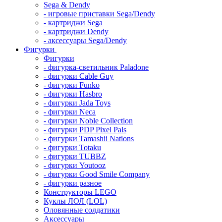
Sega & Dendy
- игровые приставки Sega/Dendy
- картриджи Sega
- картриджи Dendy
- аксессуары Sega/Dendy
Фигурки
Фигурки
- фигурка-светильник Paladone
- фигурки Cable Guy
- фигурки Funko
- фигурки Hasbro
- фигурки Jada Toys
- фигурки Neca
- фигурки Noble Collection
- фигурки PDP Pixel Pals
- фигурки Tamashii Nations
- фигурки Totaku
- фигурки TUBBZ
- фигурки Youtooz
- фигурки Good Smile Company
- фигурки разное
Конструкторы LEGO
Куклы ЛОЛ (LOL)
Оловянные солдатики
Аксессуары