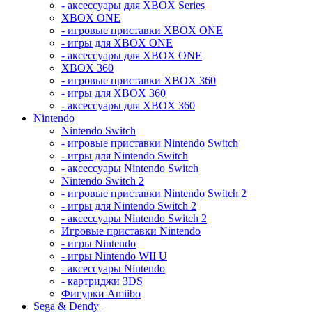
- аксессуары для XBOX Series
XBOX ONE
- игровые приставки XBOX ONE
- игры для XBOX ONE
- аксессуары для XBOX ONE
XBOX 360
- игровые приставки XBOX 360
- игры для XBOX 360
- аксессуары для XBOX 360
Nintendo
Nintendo Switch
- игровые приставки Nintendo Switch
- игры для Nintendo Switch
- аксессуары Nintendo Switch
Nintendo Switch 2
- игровые приставки Nintendo Switch 2
- игры для Nintendo Switch 2
- аксессуары Nintendo Switch 2
Игровые приставки Nintendo
- игры Nintendo
- игры Nintendo WII U
- аксессуары Nintendo
- картриджи 3DS
Фигурки Amiibo
Sega & Dendy