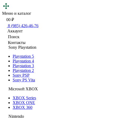
Меню и каталог
0
0 ₽
8 (985) 426-46-76
Аккаунт
Поиск
Контакты
Sony Playstation
Playstation 5
Playstation 4
Playstation 3
Playstation 2
Sony PSP
Sony PS Vita
Microsoft XBOX
XBOX Series
XBOX ONE
XBOX 360
Nintendo