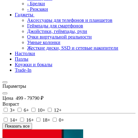
- Брелки
- Рюкзаки
Гаджеты
Аксессуары для телефонов и планшетов
Геймпады для смартфонов
Джойстики, геймпады, рули
Очки виртуальной реальности
Умные колонки
Жесткие диски, SSD и сетевые накопители
Настолки
Пазлы
Кружки и бокалы
Trade-In
Параметры
Цена
499
-
79790
₽
Возраст
3+
6+
10+
12+
14+
16+
18+
0+
Показать все