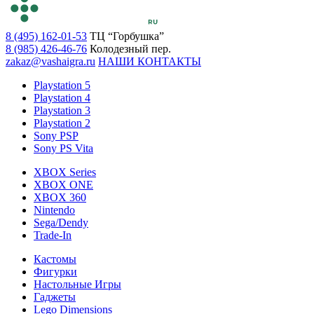
8 (495) 162-01-53
ТЦ “Горбушка”
8 (985) 426-46-76
Колодезный пер.
zakaz@vashaigra.ru
НАШИ КОНТАКТЫ
Playstation 5
Playstation 4
Playstation 3
Playstation 2
Sony PSP
Sony PS Vita
XBOX Series
XBOX ONE
XBOX 360
Nintendo
Sega/Dendy
Trade-In
Кастомы
Фигурки
Настольные Игры
Гаджеты
Lego Dimensions