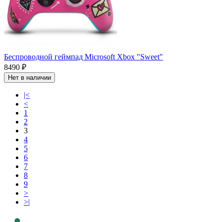
Беспроводной геймпад Microsoft Xbox "Sweet"
8490 ₽
Нет в наличии
|<
<
1
2
3
4
5
6
7
8
9
>
>|