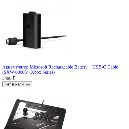
Аккумулятор Microsoft Rechargeable Battery + USB-C Cable
(SXW-00005) (Xbox Series)
3490 ₽
Нет в наличии