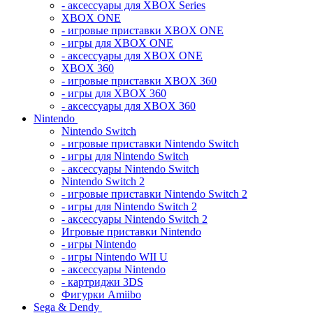
- аксессуары для XBOX Series
XBOX ONE
- игровые приставки XBOX ONE
- игры для XBOX ONE
- аксессуары для XBOX ONE
XBOX 360
- игровые приставки XBOX 360
- игры для XBOX 360
- аксессуары для XBOX 360
Nintendo
Nintendo Switch
- игровые приставки Nintendo Switch
- игры для Nintendo Switch
- аксессуары Nintendo Switch
Nintendo Switch 2
- игровые приставки Nintendo Switch 2
- игры для Nintendo Switch 2
- аксессуары Nintendo Switch 2
Игровые приставки Nintendo
- игры Nintendo
- игры Nintendo WII U
- аксессуары Nintendo
- картриджи 3DS
Фигурки Amiibo
Sega & Dendy