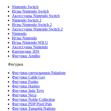
Nintendo Switch
Игры Nintendo Switch
Аксессуары Nintendo Switch
Nintendo Switch 2
Игры Nintendo Switch 2
Аксессуары Nintendo Switch 2
Nintendo
Игры Nintendo
Игры Nintendo WII U
Аксессуары Nintendo
Картриджи 3DS
Фигурки Amiibo
Фигурки
Фигурки-светильники Paladone
Фигурки Cable Guy
Фигурки Funko
Фигурки Hasbro
Фигурки Jada Toys
Фигурки Neca
Фигурки Noble Collection
Фигурки PDP Pixel Pals
Фигурки Tamashii Nations