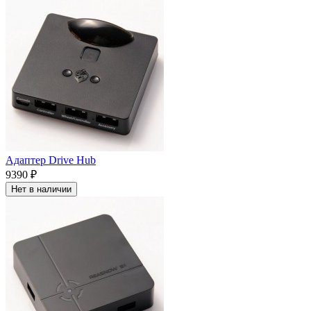
Адаптер Drive Hub
9390 ₽
Нет в наличии