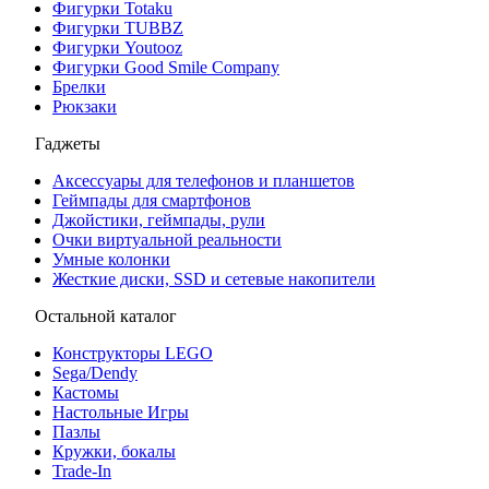
Фигурки Totaku
Фигурки TUBBZ
Фигурки Youtooz
Фигурки Good Smile Company
Брелки
Рюкзаки
Гаджеты
Аксессуары для телефонов и планшетов
Геймпады для смартфонов
Джойстики, геймпады, рули
Очки виртуальной реальности
Умные колонки
Жесткие диски, SSD и сетевые накопители
Остальной каталог
Конструкторы LEGO
Sega/Dendy
Кастомы
Настольные Игры
Пазлы
Кружки, бокалы
Trade-In